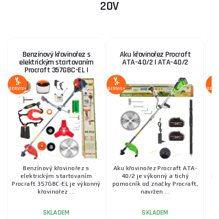
20V
Benzínový křovinořez s
Aku křovinořez Procraft
elektrickým startovaním
ATA-40/2 | ATA-40/2
Procraft 357GBC-EL |
357GBC-EL
SERVIS+
SERVIS+
SERV
Benzínový křovinořez s
Aku křovinořez Procraft ATA-
elektrickým startovaním
40/2 je výkonný a tichý
ru
Procraft 357GBC-EL je výkonný
pomocník od značky Procraft,
40
křovinořez ...
navržen ...
SKLADEM
SKLADEM