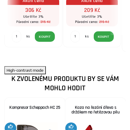
Akční cena
Akční cena
306 Kč
209 Kč
Ušetříte 3%
Ušetříte 3%
315 Kč
215 Kč
Původní cena:
Původní cena:
ks
ks
KOUPIT
KOUPIT
High-contrast mode
K ZVOLENÉMU PRODUKTU BY SE VÁM
MOHLO HODIT
Kompresor Scheppach HC 25
Koza na řezání dřeva s
držákem na řetězovou pilu