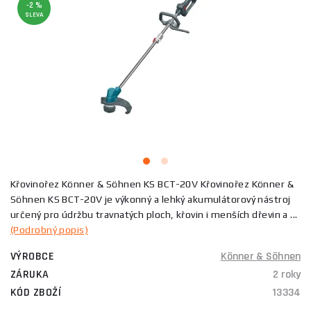
-2 %
SLEVA
Křovinořez Könner & Söhnen KS BCT-20V Křovinořez Könner &
Söhnen KS BCT-20V je výkonný a lehký akumulátorový nástroj
určený pro údržbu travnatých ploch, křovin i menších dřevin a ...
(Podrobný popis)
VÝROBCE
Könner & Söhnen
ZÁRUKA
2 roky
KÓD ZBOŽÍ
13334