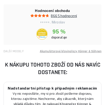
Hodnocení obchodu
8665 hodnocení
+++++. Miroslav
95 %
doporučuje
DALŠÍ MODELY
Akumulátorové křovinořezy Könner & Söhnen
K NÁKUPU TOHOTO ZBOŽÍ OD NÁS NAVÍC
DOSTANETE:
Nadstandartní přístup k případným reklamacím
Vy nic neposíláte, my si pro zboží pošleme dopravu,
kterou zajistíme. Nechceme, aby zákazník, který nám
vkládá důvěru tím, že nakoupí Křovinořez Könner &