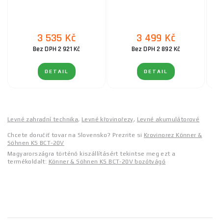
3 535 Kč
3 499 Kč
Bez DPH 2 921 Kč
Bez DPH 2 892 Kč
DETAIL
DETAIL
Levné zahradní technika
,
Levné křovinořezy
,
Levné akumulátorové
Chcete doručiť tovar na Slovensko? Prezrite si
Krovinorez Könner &
Söhnen KS BCT-20V
Magyarországra történő kiszállításért tekintse meg ezt a
termékoldalt:
Könner & Söhnen KS BCT-20V bozótvágó