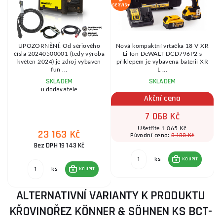
SERVIS+
UPOZORNĚNÍ: Od sériového
Nová kompaktní vrtačka 18 V XR
čísla 20240500001 (tedy výroba
Li-Ion DeWALT DCD796P2 s
.
květen 2024) je zdroj vybaven
příklepem je vybavena baterií XR
fun ...
L ...
SKLADEM
SKLADEM
u dodavatele
Akční cena
7 068 Kč
Ušetříte 1 065 Kč
23 163 Kč
8 133 Kč
Původní cena:
Bez DPH 19 143 Kč
ks
KOUPIT
ks
KOUPIT
ALTERNATIVNÍ VARIANTY K PRODUKTU
KŘOVINOŘEZ KÖNNER & SÖHNEN KS BCT-