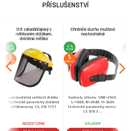
PŘÍSLUŠENSTVÍ
štít celoobličejový s
Chrániče sluchu mušlové
O
náhlavním držákem,
nastavitelné
drátěná mřížka
-3 %
-3 %
SLEVA
SLEVA
SERV
SERVIS+
SERVIS+
nastavitelná velikost držáku
hodnoty útlumu: SNR=29dB,
Technické parametry:drátěná
L=18dB, M=26dB, H=36dB
mřížkanormy: CE, EN 1731
Technické parametry:normy :
CE (EN 3 ...
NEDOSTUPNÉ
SKLADEM