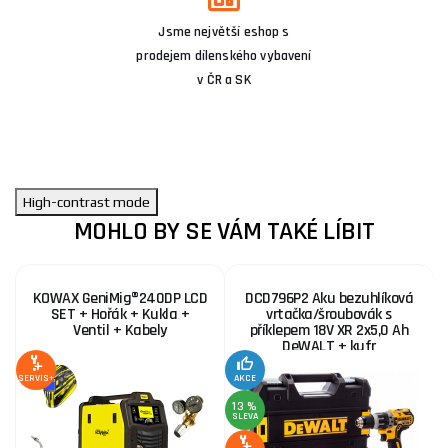
Jsme největší eshop s
prodejem dílenského vybavení
v ČR a SK
High-contrast mode
MOHLO BY SE VÁM TAKÉ LÍBIT
KOWAX GeniMig®240DP LCD
DCD796P2 Aku bezuhlíková
SET + Hořák + Kukla +
vrtačka/šroubovák s
Ventil + Kabely
příklepem 18V XR 2x5,0 Ah
DeWALT + kufr
S
SERVIS+
AKCE
13 %
SLEVA
SE