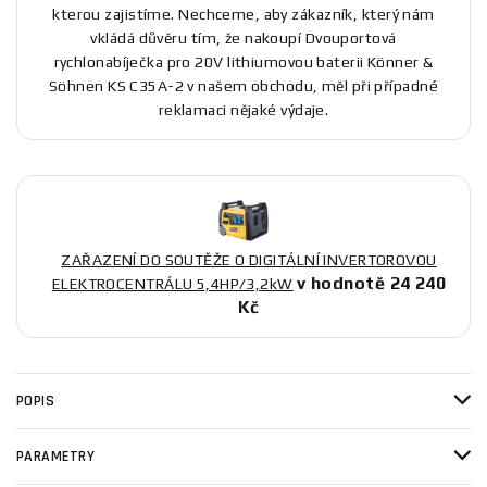
kterou zajistíme. Nechceme, aby zákazník, který nám
vkládá důvěru tím, že nakoupí Dvouportová
rychlonabíječka pro 20V lithiumovou baterii Könner &
Söhnen KS C35A-2 v našem obchodu, měl při případné
reklamaci nějaké výdaje.
ZAŘAZENÍ DO SOUTĚŽE O DIGITÁLNÍ INVERTOROVOU
v hodnotě 24 240
ELEKTROCENTRÁLU 5,4HP/3,2kW
Kč
POPIS
PARAMETRY