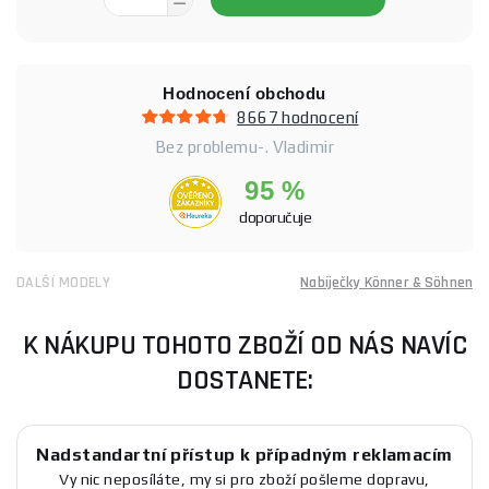
Hodnocení obchodu
8667 hodnocení
Bez problemu-. Vladimir
95 %
doporučuje
DALŠÍ MODELY
Nabíječky Könner & Söhnen
K NÁKUPU TOHOTO ZBOŽÍ OD NÁS NAVÍC
DOSTANETE:
Nadstandartní přístup k případným reklamacím
Vy nic neposíláte, my si pro zboží pošleme dopravu,