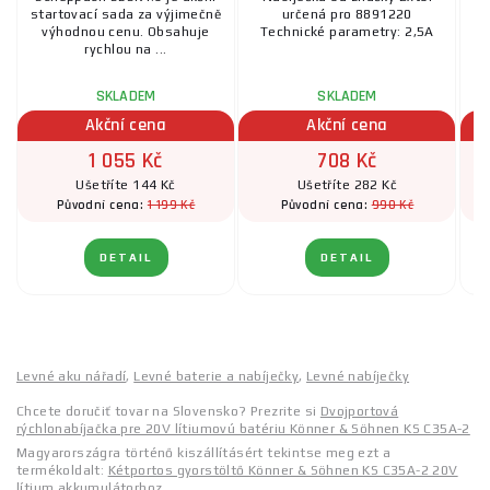
startovací sada za výjimečně
určená pro 8891220
výhodnou cenu. Obsahuje
Technické parametry: 2,5A
rychlou na ...
SKLADEM
SKLADEM
Akční cena
Akční cena
1 055 Kč
708 Kč
Ušetříte 144 Kč
Ušetříte 282 Kč
1 199 Kč
990 Kč
Původní cena:
Původní cena:
DETAIL
DETAIL
Levné aku nářadí
,
Levné baterie a nabíječky
,
Levné nabíječky
Chcete doručiť tovar na Slovensko? Prezrite si
Dvojportová
rýchlonabíjačka pre 20V lítiumovú batériu Könner & Söhnen KS C35A-2
Magyarországra történő kiszállításért tekintse meg ezt a
termékoldalt:
Kétportos gyorstöltő Könner & Söhnen KS C35A-2 20V
lítium akkumulátorhoz