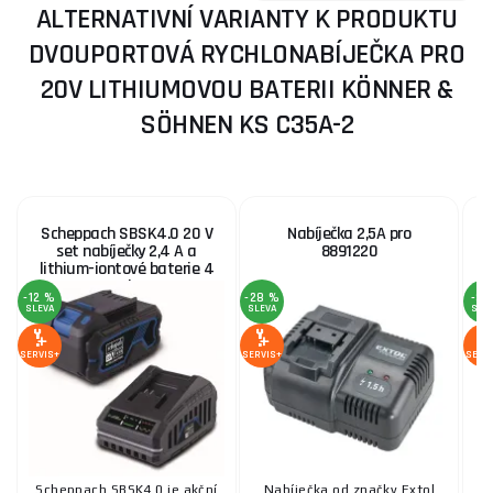
ALTERNATIVNÍ VARIANTY K PRODUKTU
DVOUPORTOVÁ RYCHLONABÍJEČKA PRO
20V LITHIUMOVOU BATERII KÖNNER &
SÖHNEN KS C35A-2
Scheppach SBSK4.0 20 V
Nabíječka 2,5A pro
N
set nabíječky 2,4 A a
8891220
lithium-iontové baterie 4
Ah
-12 %
-28 %
-3 
SLEVA
SLEVA
SLE
SERVIS+
SERVIS+
SERV
Scheppach SBSK4.0 je akční
Nabíječka od značky Extol