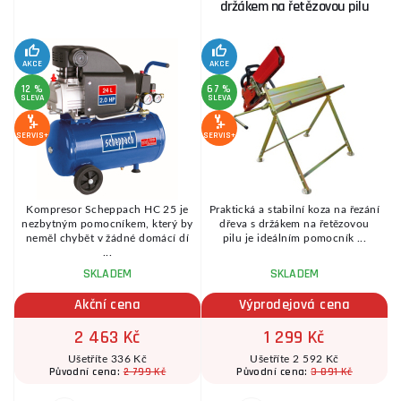
držákem na řetězovou pilu
AKCE
AKCE
SE
12 %
67 %
SLEVA
SLEVA
SERVIS+
SERVIS+
Kompresor Scheppach HC 25 je
Praktická a stabilní koza na řezání
é
nezbytným pomocníkem, který by
dřeva s držákem na řetězovou
.
neměl chybět v žádné domácí dí
pilu je ideálním pomocník ...
...
SKLADEM
SKLADEM
Akční cena
Výprodejová cena
2 463 Kč
1 299 Kč
Ušetříte 336 Kč
Ušetříte 2 592 Kč
2 799 Kč
3 891 Kč
Původní cena:
Původní cena: