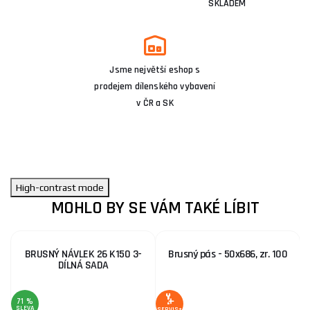
SKLADEM
Jsme největší eshop s
prodejem dílenského vybavení
v ČR a SK
High-contrast mode
MOHLO BY SE VÁM TAKÉ LÍBIT
BRUSNÝ NÁVLEK 26 K150 3-
Brusný pás - 50x686, zr. 100
DÍLNÁ SADA
71 %
1
SLEVA
S
SERVIS+