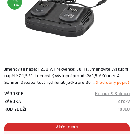
-2 %
SLEVA
Jmenovité napětí: 230 V, Frekvence: 50 Hz, Jmenovité výstupní
napětí: 21,5 V, Jmenovitý výstupní proud: 2×3,5 AKönner &
Söhnen Dvouportová rychlonabíječka pro 20 ...
(Podrobný popis)
VÝROBCE
Könner & Söhnen
ZÁRUKA
2 roky
KÓD ZBOŽÍ
13388
Akční cena