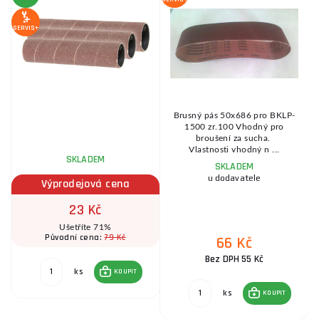
SERVIS+
SE
Brusný pás 50x686 pro BKLP-
1500 zr.100 Vhodný pro
ro
broušení za sucha.
Vlastnosti vhodný n ...
SKLADEM
SKLADEM
u dodavatele
Výprodejová cena
23 Kč
Ušetříte 71%
79 Kč
Původní cena:
66 Kč
Bez DPH 55 Kč
ks
KOUPIT
ks
KOUPIT