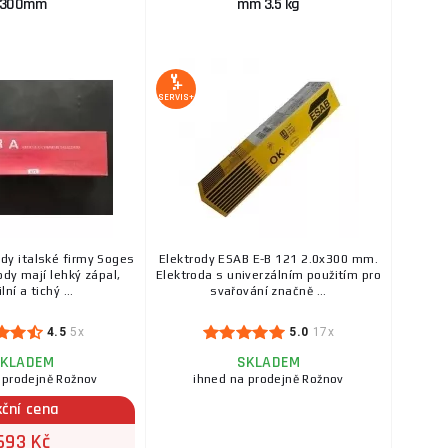
300mm
mm 3.5 kg
SERVIS+
ody italské firmy Soges
Elektrody ESAB E-B 121 2.0x300 mm.
ody mají lehký zápal,
Elektroda s univerzálním použitím pro
lní a tichý ...
svařování značně ...
4.5
5x
5.0
17x
KLADEM
SKLADEM
 prodejně Rožnov
ihned na prodejně Rožnov
kční cena
693 Kč