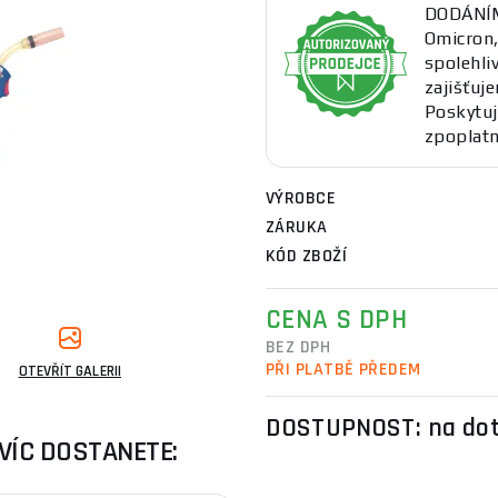
DODÁNÍM.
Omicron,
spolehli
zajišťuj
Poskytuj
zpoplatn
VÝROBCE
ZÁRUKA
KÓD ZBOŽÍ
CENA S DPH
BEZ DPH
PŘI PLATBĚ PŘEDEM
OTEVŘÍT GALERII
DOSTUPNOST:
na do
VÍC DOSTANETE: