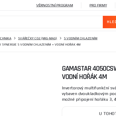
VĚRNOSTNÍ PROGRAM
PRO FIRMY
ECHNIKA
SVÁŘEČKY CO2 (MIG-MAG)
S VODNÍM CHLAZENÍM
 SYNERGIE S VODNÍM CHLAZENÍM + VODNÍ HOŘÁK 4M
GAMASTAR 4050CSW
VODNÍ HOŘÁK 4M
Invertorový multifunkční 
vybaven dvoukladkovým pod
možné připojení hořáku 3, 4
U TOHO