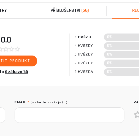
TRY
PŘÍSLUŠENSTVÍ
(56)
RE
0%
0.0
5 HVĚZD
0%
4 HVĚZDY
0%
3 HVĚZDY
TIT PRODUKT
0%
2 HVĚZDY
0%
ilo
0 zákazníků
1 HVĚZDA
EMAIL
*
(nebude zveřejněn)
VA