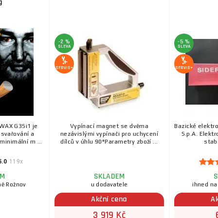
g
-2 %
-5 %
SLEVA
SLEVA
SERVIS+
SERVIS+
AX G3Si1 je
Vypínací magnet se dvěma
Bazické elektr
 svařování a
nezávislými vypínači pro uchycení
S.p.A. Elektr
minimální m ...
dílců v úhlu 90°Parametry zboží ...
stabi
5.0
119x
EM
SKLADEM
S
ně Rožnov
u dodavatele
ihned na
Akční cena
A
3 919 Kč