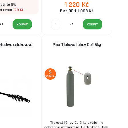
1 220 Kč
etříte 5%
729 Kč
ní cena:
Bez DPH 1 008 Kč
ks
ks
KOUPIT
KOUPIT
kladivo celokovové
Plná Tlaková láhev Co2 6kg
SERVIS+
Tlaková láhev Co 2 ke sváření v
ochranné atmosféře. Certifikace, tlak.