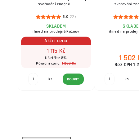
svařování značně ...
svařování zna
5.0
22x
SKLADEM
SKLAD
ihned na prodejně Rožnov
ihned na prodej
Akční cena
1 115 Kč
1 502 
Ušetříte 8%
1 209 Kč
Původní cena:
Bez DPH 1 2
ks
ks
KOUPIT