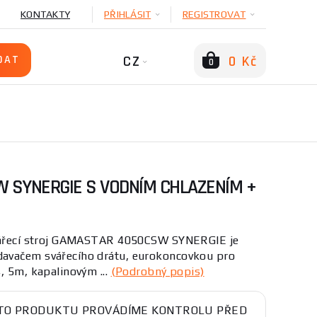
KONTAKTY
PŘIHLÁSIT
REGISTROVAT
CZ
0 Kč
0
 SYNERGIE S VODNÍM CHLAZENÍM +
svářecí stroj GAMASTAR 4050CSW SYNERGIE je
avačem svářecího drátu, eurokoncovkou pro
, 5m, kapalinovým ...
(Podrobný popis)
TO PRODUKTU PROVÁDÍME KONTROLU PŘED