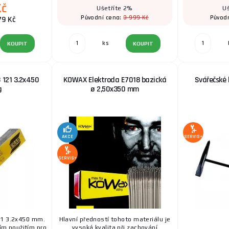
Kč
Ušetříte 2%
Uš
3 999 Kč
Původní cena:
Původ
79 Kč
ks
KOUPIT
KOUPIT
 121 3.2x450
KOWAX Elektroda E7018 bazická
Svářečské 
g
ø 2,50x350 mm
AKCE
SERVIS+
SERVIS+
21 3.2x450 mm.
Hlavní předností tohoto materiálu je
ím použitím pro
vysoká kvalita při zachování