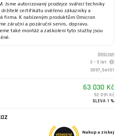
 Jsme autorizovaný prodejce svářecí techniky
 držitelé certifikátu ověřeno zákazníky a
vá firma. K nabízeným produktům Omicron
eme záruční a pozáruční servis, dopravu.
eme také montáž a zaškolení tyto služby jsou
ěné.
Omicron
3 - 5 let
3097_Set01
63 030 Kč
52 091 Kč
SLEVA 1 %
taz
Nakup a získej