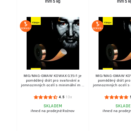
mm 5 kg
mm 5 k
SERVIS+
SERVIS+
MIG/MAG-GMAW KOWAX G3Si1 je
MIG/MAG-GMAW KOW
poměděný drát pro svařování a
poměděný drát pro
jemnozrnných ocelí s minimální m ...
jemnozrnných ocelí s 
4.5
13x
SKLADEM
SKLAD
ihned na prodejně Rožnov
ihned na prodej