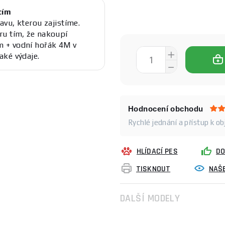
cím
avu, kterou zajistíme.
ru tím, že nakoupí
 + vodní hořák 4M v
aké výdaje.
Hodnocení obchodu
Rychlé jednání a přístup k o
HLÍDACÍ PES
DO
TISKNOUT
NAŠE
DALŠÍ MODELY