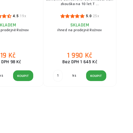
zkouška na 10 let.T ...
4.5
19x
5.0
25x
KLADEM
SKLADEM
 prodejně Rožnov
ihned na prodejně Rožnov
119 Kč
1 990 Kč
 DPH 98 Kč
Bez DPH 1 645 Kč
ks
ks
KOUPIT
KOUPIT