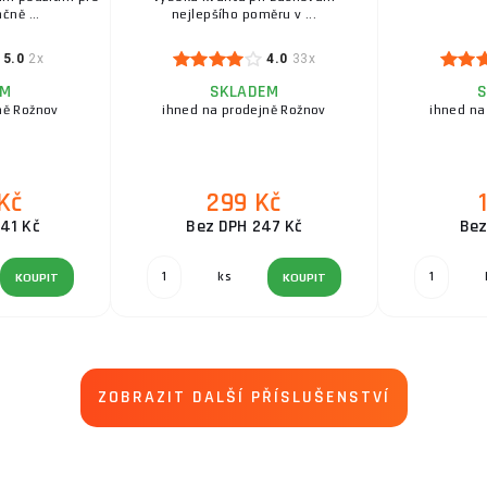
čně ...
nejlepšího poměru v ...
5.0
2x
4.0
33x
EM
SKLADEM
S
ně Rožnov
ihned na prodejně Rožnov
ihned na
Kč
299 Kč
41 Kč
Bez DPH 247 Kč
Bez
ks
KOUPIT
KOUPIT
ZOBRAZIT DALŠÍ PŘÍSLUŠENSTVÍ