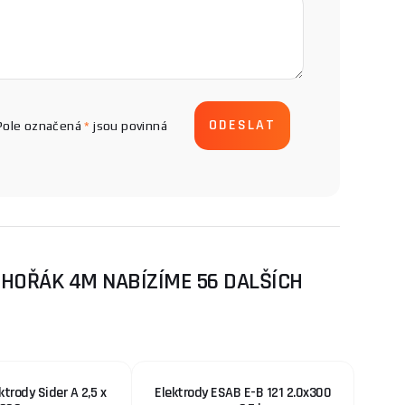
Pole označená
*
jsou povinná
HOŘÁK 4M NABÍZÍME 56 DALŠÍCH
ktrody Sider A 2,5 x
Elektrody ESAB E-B 121 2.0x300