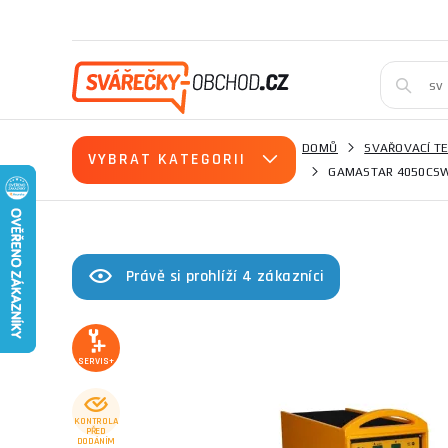
DOMŮ
SVAŘOVACÍ T
VYBRAT KATEGORII
GAMASTAR 4050CSW
Právě si prohlíží 4 zákazníci
SERVIS+
KONTROLA
PŘED
DODÁNÍM