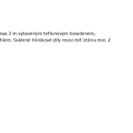
 max.3 m vybaveným teflonovým bowdenem,
lem. Svářené hliníkové díly musí mít stěnu min. 2