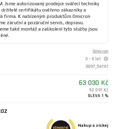
 Jsme autorizovaný prodejce svářecí techniky
 držitelé certifikátu ověřeno zákazníky a
vá firma. K nabízeným produktům Omicron
eme záruční a pozáruční servis, dopravu.
eme také montáž a zaškolení tyto služby jsou
ěné.
Omicron
3 - 5 let
3097_Set01
63 030 Kč
52 091 Kč
SLEVA 1 %
taz
Nakup a získej