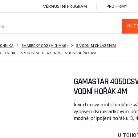
VĚRNOSTNÍ PROGRAM
PRO FIRMY
ECHNIKA
SVÁŘEČKY CO2 (MIG-MAG)
S VODNÍM CHLAZENÍM
 SYNERGIE S VODNÍM CHLAZENÍM + VODNÍ HOŘÁK 4M
GAMASTAR 4050CSW
VODNÍ HOŘÁK 4M
Invertorový multifunkční 
vybaven dvoukladkovým pod
možné připojení hořáku 3, 4
U TOHO