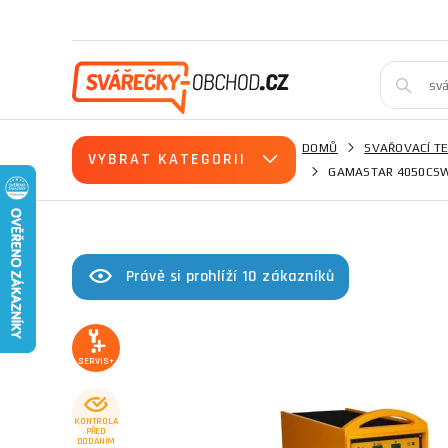
DOMŮ
SVAŘOVACÍ T
VYBRAT KATEGORII
GAMASTAR 4050CSW
Právě si prohlíží 10 zákazníků
SERVIS+
KONTROLA
PŘED
DODÁNÍM