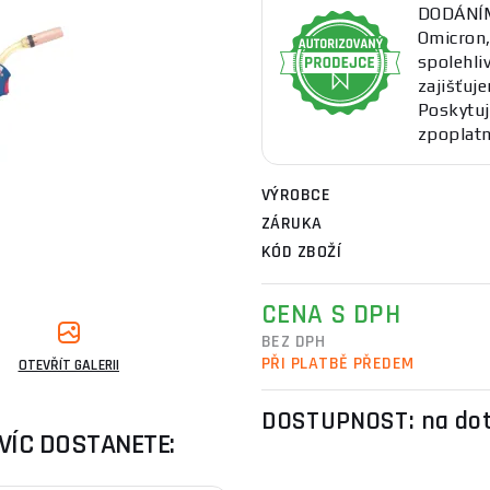
DODÁNÍM.
Omicron,
spolehli
zajišťuj
Poskytuj
zpoplatn
VÝROBCE
ZÁRUKA
KÓD ZBOŽÍ
CENA S DPH
BEZ DPH
PŘI PLATBĚ PŘEDEM
OTEVŘÍT GALERII
DOSTUPNOST:
na do
VÍC DOSTANETE: