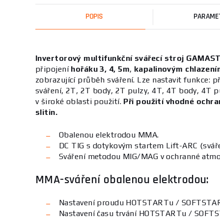
POPIS
PARAME
Invertorový multifunkční svářecí stroj
GAMAS
připojení
hořáku 3, 4, 5m
,
kapalinovým chlazení
zobrazující průběh sváření. Lze nastavit funkce:
sváření, 2T, 2T body, 2T pulzy, 4T, 4T body, 4T p
v široké oblasti použití.
Při použití vhodné ochra
slitin.
Obalenou elektrodou MMA.
DC TIG s dotykovým startem Lift-ARC (sváře
Sváření metodou MIG/MAG v ochranné atmo
MMA-sváření obalenou elektrodou:
Nastavení proudu HOTSTARTu / SOFTSTA
Nastavení času trvání HOTSTARTu / SOF