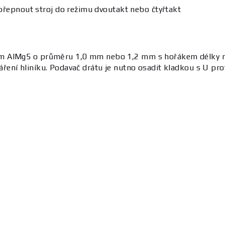
přepnout stroj do režimu dvoutakt nebo čtyřtakt
tem AlMg5 o průměru 1,0 mm nebo 1,2 mm s hořákem délky
ní hliníku. Podavač drátu je nutno osadit kladkou s U profi