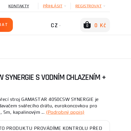
KONTAKTY
PŘIHLÁSIT
REGISTROVAT
CZ
0 Kč
0
 SYNERGIE S VODNÍM CHLAZENÍM +
svářecí stroj GAMASTAR 4050CSW SYNERGIE je
avačem svářecího drátu, eurokoncovkou pro
, 5m, kapalinovým ...
(Podrobný popis)
TO PRODUKTU PROVÁDÍME KONTROLU PŘED