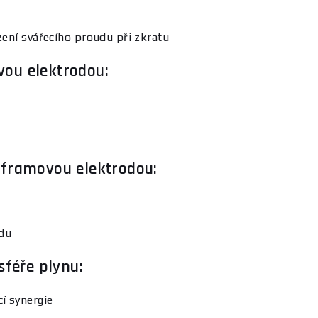
ení svářecího proudu při zkratu
vou elektrodou:
olframovou elektrodou:
udu
féře plynu:
í synergie