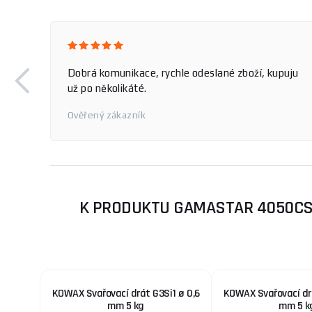
Dobrá komunikace, rychle odeslané zboží, kupuju
už po několikáté.
Ověřený zákazník
K PRODUKTU GAMASTAR 4050CSW
KOWAX Svařovací drát G3Si1 ø 0,6
KOWAX Svařovací drá
mm 5 kg
mm 5 k