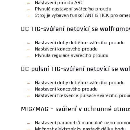
Nastavení proudu ARC
Plynulé nastavení svářecího proudu
Stroj je vybaven funkcí ANTISTICK pro omez
DC TIG-sváření netavící se wolframo
Nastavení doby doběhu svářecího proudu
Nastavení koncového proudu
Plynulá regulace svářecího proudu
DC pulsní TIG-sváření netavící se w
Nastavení doby doběhu svářecího proudu
Nastavení koncového proudu
Nastavení frekvence pulsace svářecího pro
MIG/MAG – sváření v ochranné atmos
Nastavení parametrů manuálně nebo pomoc
Možnost elektronicky nastavit délku bodu