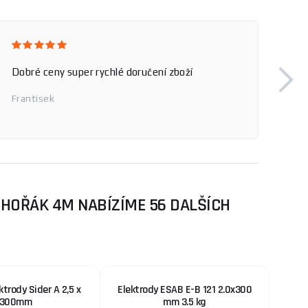
Dobré ceny super rychlé doručení zboží
Frantisek
HOŘÁK 4M NABÍZÍME 56 DALŠÍCH
ktrody Sider A 2,5 x
Elektrody ESAB E-B 121 2.0x300
300mm
mm 3.5 kg