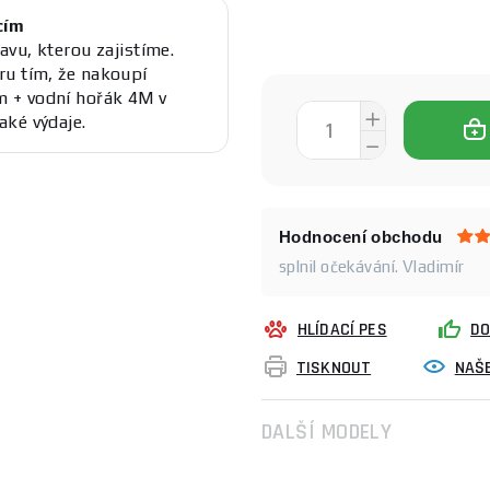
cím
avu, kterou zajistíme.
ru tím, že nakoupí
 + vodní hořák 4M v
aké výdaje.
Hodnocení obchodu
splnil očekávání. Vladimír
HLÍDACÍ PES
DO
TISKNOUT
NAŠE
DALŠÍ MODELY