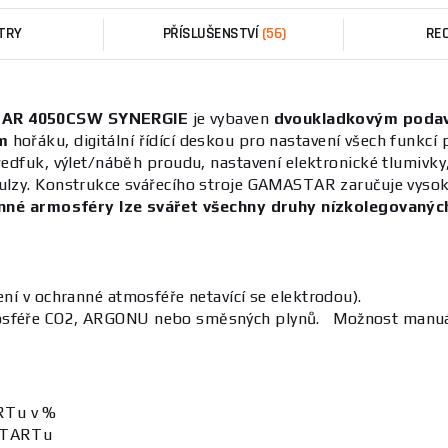
TRY
PŘÍSLUŠENSTVÍ
(56)
RE
TAR
4050CSW
SYNERGIE
je vybaven
dvoukladkovým
poda
m
hořáku, digitální řídící deskou pro nastavení všech funkcí
 předfuk, výlet/náběh proudu, nastavení elektronické tlumiv
ulzy.
Konstrukce svářecího stroje GAMASTAR zaručuje vysokou
nné armosféry lze svářet všechny druhy nízkolegovaných 
ní v ochranné atmosféře netavící se elektrodou).
sféře CO2, ARGONU nebo směsných plynů. Možnost manuáln
RTu v %
TSTARTu