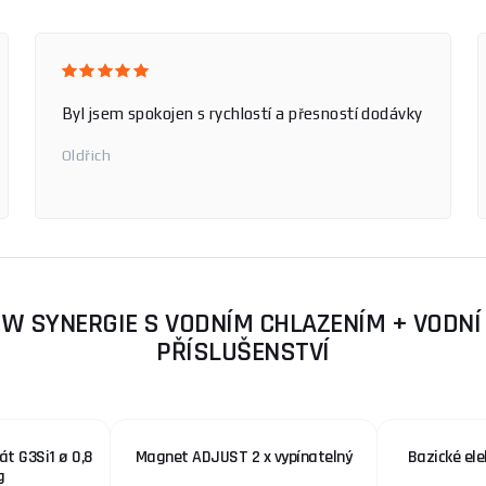
Byl jsem spokojen s rychlostí a přesností dodávky
Oldřich
 SYNERGIE S VODNÍM CHLAZENÍM + VODNÍ 
PŘÍSLUŠENSTVÍ
t G3Si1 ø 0,8
Magnet ADJUST 2 x vypínatelný
Bazické ele
g