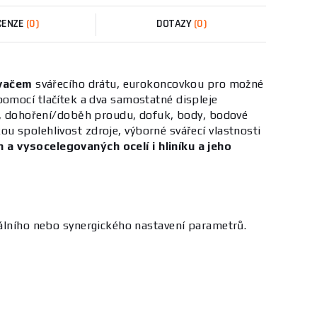
CENZE
(0)
DOTAZY
(0)
vačem
svářecího drátu, eurokoncovkou pro možné
 pomocí tlačítek a dva samostatné displeje
ky, dohoření/doběh proudu, dofuk, body, bodové
 spolehlivost zdroje, výborné svářecí vlastnosti
a vysocelegovaných ocelí i hliníku a jeho
ího nebo synergického nastavení parametrů.