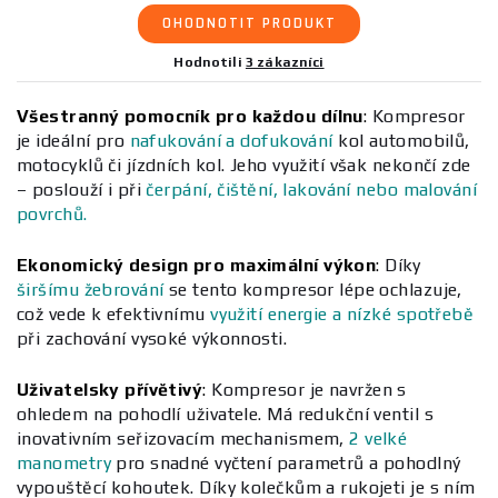
OHODNOTIT PRODUKT
Hodnotili
3 zákazníci
Všestranný pomocník pro každou dílnu
:
Kompresor
je ideální pro
nafukování a dofukování
kol automobilů,
motocyklů či jízdních kol. Jeho využití však nekončí zde
– poslouží i při
čerpání, čištění, lakování nebo malování
povrchů.
Ekonomický design pro maximální výkon
:
Díky
širšímu žebrování
se tento kompresor lépe ochlazuje,
což vede k efektivnímu
využití energie a nízké spotřebě
při zachování vysoké výkonnosti.
Uživatelsky přívětivý
:
Kompresor je navržen s
ohledem na pohodlí uživatele. Má redukční ventil s
inovativním seřizovacím mechanismem,
2 velké
manometry
pro snadné vyčtení parametrů a pohodlný
vypouštěcí kohoutek. Díky kolečkům a rukojeti je s ním