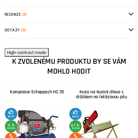
RECENZE
(3)
DOTAZY
(0)
High-contrast mode
K ZVOLENÉMU PRODUKTU BY SE VÁM
MOHLO HODIT
Kompresor Scheppach HC 25
Koza na řezání dřeva s
držákem na řetězovou pilu
AKCE
AKCE
SE
12 %
67 %
SLEVA
SLEVA