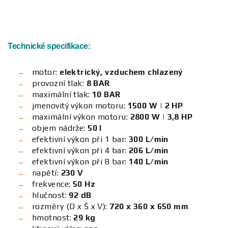
Technické specifikace:
motor:
elektrický, vzduchem chlazený
provozní tlak:
8 BAR
maximální tlak:
10 BAR
jmenovitý výkon motoru:
1500 W | 2 HP
maximální výkon motoru:
2800 W | 3,8 HP
objem nádrže:
50 l
efektivní výkon při 1 bar:
300 L/min
efektivní výkon při 4 bar:
206 L/min
efektivní výkon při 8 bar:
140 L/min
napětí:
230 V
frekvence:
50 Hz
hlučnost:
92 dB
rozměry (D x Š x V):
720 x 360 x 650 mm
hmotnost:
29 kg