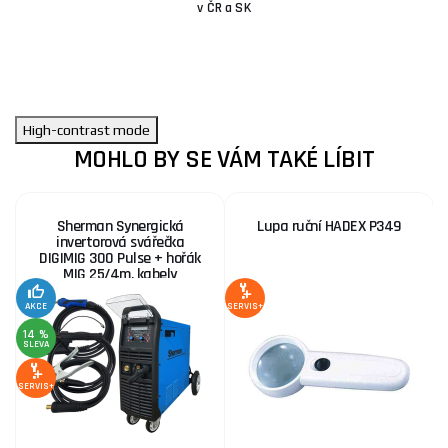
v ČR a SK
High-contrast mode
MOHLO BY SE VÁM TAKÉ LÍBIT
Sherman Synergická
Lupa ruční HADEX P349
invertorová svářečka
DIGIMIG 300 Pulse + hořák
MIG 25/4m, kabely
S
AKCE
SERVIS+
14 %
SLEVA
SE
SERVIS+