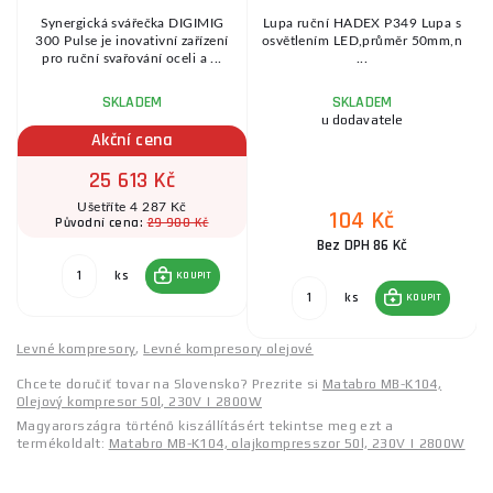
Synergická svářečka DIGIMIG
Lupa ruční HADEX P349 Lupa s
y
300 Pulse je inovativní zařízení
osvětlením LED,průměr 50mm,n
pro ruční svařování oceli a ...
...
SKLADEM
SKLADEM
u dodavatele
Akční cena
25 613 Kč
Ušetříte 4 287 Kč
104 Kč
29 900 Kč
Původní cena:
Bez DPH 86 Kč
ks
KOUPIT
ks
KOUPIT
Levné kompresory
,
Levné kompresory olejové
Chcete doručiť tovar na Slovensko? Prezrite si
Matabro MB-K104,
Olejový kompresor 50l, 230V | 2800W
Magyarországra történő kiszállításért tekintse meg ezt a
termékoldalt:
Matabro MB-K104, olajkompresszor 50l, 230V | 2800W