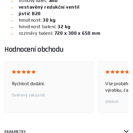
litinový válec:
ano
vestavěný redukční ventil
jistič B20
hmotnost:
30 kg
hmotnost balení:
32 kg
rozměry balení:
720 x 300 x 650 mm
Hodnocení obchodu
Rychlost dodání.
Vše proběhlo
výrobku, čas 
Ověřený zákazník
Oldřich
PARAMETRY