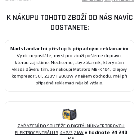
K NÁKUPU TOHOTO ZBOŽÍ OD NÁS NAVÍC
DOSTANETE:
Nadstandartní přístup k případným reklamacím
Vy nic neposíláte, my si pro zboží pošleme dopravu,
kterou zajistíme. Nechceme, aby zákazník, který nám
vkládá důvěru tím, že nakoupí Matabro MB-K104, Olejový
kompresor 50l, 230V | 2800W v našem obchodu, měl při
případné reklamaci nějaké výdaje.
ZAŘAZENÍ DO SOUTĚŽE O DIGITÁLNÍ INVERTOROVOU
v hodnotě 24 240
ELEKTROCENTRÁLU 5,4HP/3,2kW