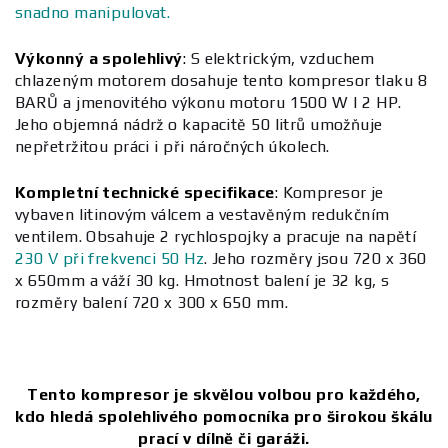
snadno manipulovat.
Výkonný a spolehlivý
:
S elektrickým, vzduchem
chlazeným motorem dosahuje tento kompresor tlaku 8
BARŮ a jmenovitého výkonu motoru 1500 W | 2 HP.
Jeho objemná nádrž o kapacitě 50 litrů umožňuje
nepřetržitou práci i při náročných úkolech.
Kompletní technické specifikace
:
Kompresor je
vybaven litinovým válcem a vestavěným redukčním
ventilem. Obsahuje 2 rychlospojky a pracuje na napětí
230 V při frekvenci 50 Hz
. Jeho rozměry jsou 720 x 360
x 650mm a váží 30 kg. Hmotnost balení je 32 kg, s
rozměry balení 720 x 300 x 650 mm.
Tento kompresor je skvělou volbou pro každého,
kdo hledá spolehlivého pomocníka pro širokou škálu
prací v dílně či garáži.