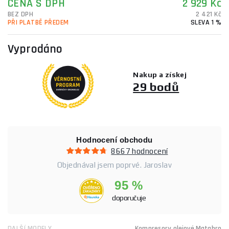
CENA S DPH
2 929 Kč
BEZ DPH
2 421 Kč
PŘI PLATBĚ PŘEDEM
SLEVA 1 %
Vyprodáno
Nakup a získej
29 bodů
Hodnocení obchodu
8667 hodnocení
Objednával jsem poprvé. Jaroslav
95 %
doporučuje
DALŠÍ MODELY
Kompresory olejové Matabro