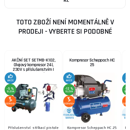
Kč
TOTO ZBOŽÍ NENÍ MOMENTÁLNĚ V
PRODEJI - VYBERTE SI PODOBNÉ
AKČNÍ SET SETMB-K102,
Kompresor Scheppach HC
Olejový kompresor 24l,
25
230V s příslušenstvím |
2500W | Matabro
AKCE
AKCE
AKC
-5 %
-12 %
-12
SLEVA
SLEVA
SLE
SERVIS+
SERVIS+
SERV
AUTORIZOVANÝ
AUTORIZ
SERVIS
SERV
Příslušenství: stříkací pistole
Kompresor Scheppach HC 25
Ko