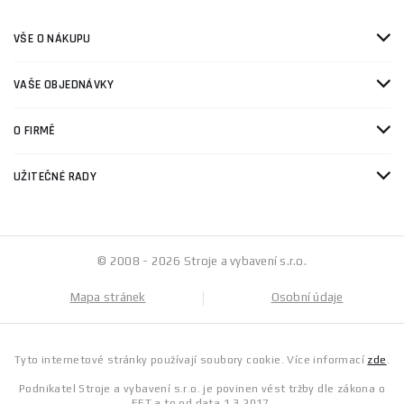
VŠE O NÁKUPU
VAŠE OBJEDNÁVKY
O FIRMĚ
UŽITEČNÉ RADY
© 2008 - 2026 Stroje a vybavení s.r.o.
Mapa stránek
Osobní údaje
Tyto internetové stránky používají soubory cookie. Více informací
zde
.
Podnikatel Stroje a vybavení s.r.o. je povinen vést tržby dle zákona o
EET a to od data 1.3.2017.