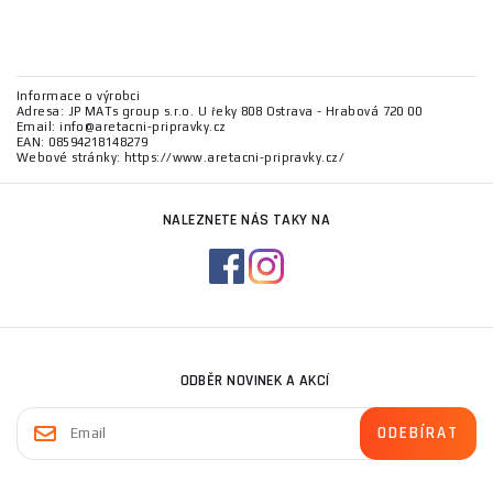
Informace o výrobci
Adresa: JP MATs group s.r.o. U řeky 808 Ostrava - Hrabová 720 00
Email: info@aretacni-pripravky.cz
EAN: 08594218148279
Webové stránky: https://www.aretacni-pripravky.cz/
NALEZNETE NÁS TAKY NA
ODBĚR NOVINEK A AKCÍ