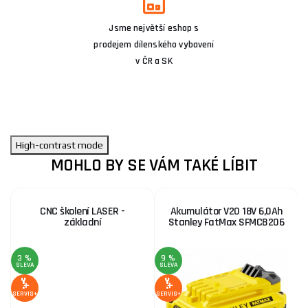
Jsme největší eshop s
prodejem dílenského vybavení
v ČR a SK
High-contrast mode
MOHLO BY SE VÁM TAKÉ LÍBIT
CNC školení LASER -
Akumulátor V20 18V 6,0Ah
základní
Stanley FatMax SFMCB206
3 %
9 %
SLEVA
SLEVA
SE
SERVIS+
SERVIS+