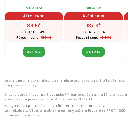
SKLADEM
SKLADEM
P
Akční cena
Akční cena
88 Kč
137 Kč
Ušetříte 34%
Ušetříte 29%
133 Kč
194 Kč
Původní cena:
Původní cena:
DETAIL
DETAIL
Levné pneumatické nářadí
,
Levné pískovací boxy
,
Levné příslušenství
pro pískovací boxy
Chcete doručiť tovar na Slovensko? Prezrite si
Ochranná fólia priezoru
a žiarivky pre pieskovací box Procarosa PROFI1200
Magyarországra történő kiszállításért tekintse meg ezt a
termékoldalt:
Védőfólia ablakra és fénycsőre a Procarosa PROFI1200
homokszóró boxhoz