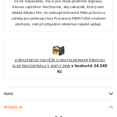
Vy nic neposíláte, my si pro zboží pošleme dopravu,
kterou zajistíme. Nechceme, aby zákazník, který nám
vkládá důvěru tím, že nakoupí Ochranná fólie průzoru a
zářivky pro pískovací box Procarosa PROFI1200 v našem
obchodu, měl při případné reklamaci nějaké výdaje.
ZAŘAZENÍ DO SOUTĚŽE O DIGITÁLNÍ INVERTOROVOU
v hodnotě 24 240
ELEKTROCENTRÁLU 5,4HP/3,2kW
Kč
POPIS
RECENZE
(0)