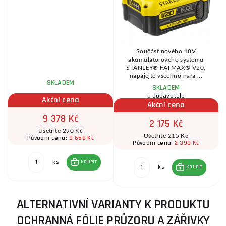
Součást nového 18V
akumulátorového systému
STANLEY® FATMAX® V20,
napájejte všechno nářa ...
SKLADEM
SKLADEM
u dodavatele
Akční cena
Akční cena
9 378 Kč
2 175 Kč
Ušetříte 290 Kč
Ušetříte 215 Kč
9 668 Kč
Původní cena:
2 390 Kč
Původní cena:
ks
KOUPIT
ks
KOUPIT
ALTERNATIVNÍ VARIANTY K PRODUKTU
OCHRANNÁ FÓLIE PRŮZORU A ZÁŘIVKY