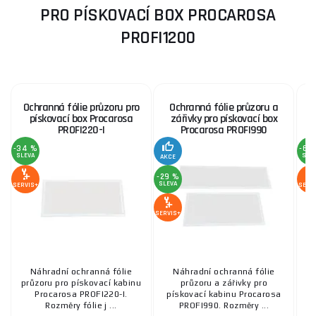
PRO PÍSKOVACÍ BOX PROCAROSA
PROFI1200
Ochranná fólie průzoru pro
Ochranná fólie průzoru a
pískovací box Procarosa
zářivky pro pískovací box
PROFI220-I
Procarosa PROFI990
-34 %
-66
SLEVA
SLE
AKCE
-29 %
SLEVA
SERVIS+
SERV
SERVIS+
Náhradní ochranná fólie
Náhradní ochranná fólie
průzoru pro pískovací kabinu
průzoru a zářivky pro
Procarosa PROFI220-I.
pískovací kabinu Procarosa
Rozměry fólie j ...
PROFI990. Rozměry ...