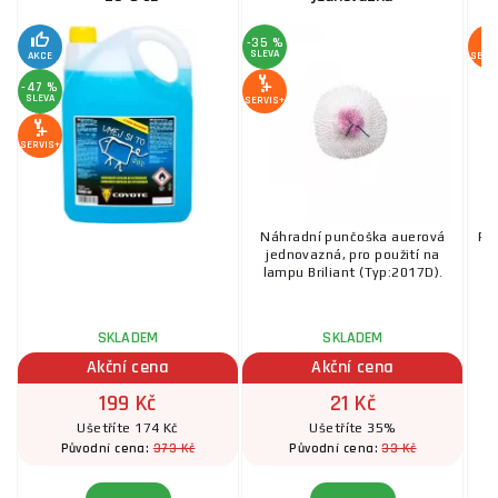
-35 %
SLEVA
AKCE
SERV
-47 %
SLEVA
SERVIS+
SERVIS+
Náhradní punčoška auerová
Ro
jednovazná, pro použití na
lampu Briliant (Typ:2017D).
SKLADEM
SKLADEM
Akční cena
Akční cena
199 Kč
21 Kč
Ušetříte 174 Kč
Ušetříte 35%
373 Kč
33 Kč
Původní cena:
Původní cena: