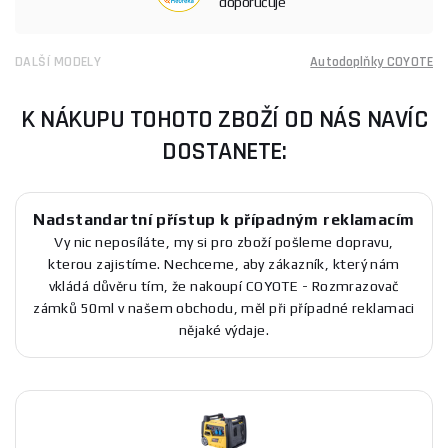
doporučuje
DALŠÍ MODELY
Autodoplňky COYOTE
K NÁKUPU TOHOTO ZBOŽÍ OD NÁS NAVÍC
DOSTANETE:
Nadstandartní přístup k případným reklamacím
Vy nic neposíláte, my si pro zboží pošleme dopravu,
kterou zajistíme. Nechceme, aby zákazník, který nám
vkládá důvěru tím, že nakoupí COYOTE - Rozmrazovač
zámků 50ml v našem obchodu, měl při případné reklamaci
nějaké výdaje.