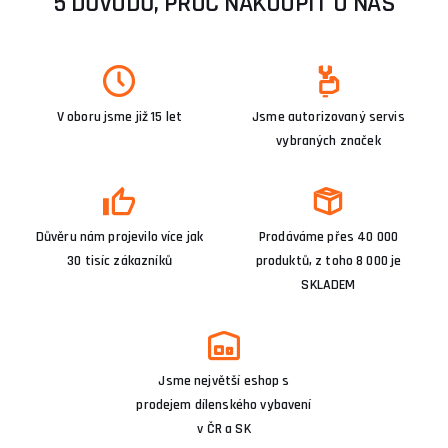
5 DŮVODŮ, PROČ NAKOUPIT U NÁS
V oboru jsme již 15 let
Jsme autorizovaný servis
vybraných značek
Důvěru nám projevilo více jak
Prodáváme přes 40 000
30 tisíc zákazníků
produktů, z toho 8 000 je
SKLADEM
Jsme největší eshop s
prodejem dílenského vybavení
v ČR a SK