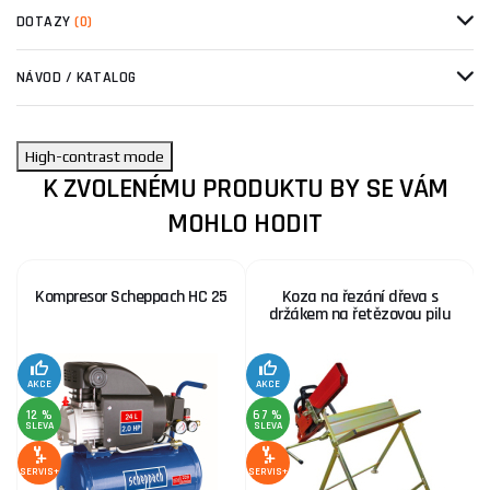
DOTAZY
(0)
NÁVOD / KATALOG
High-contrast mode
K ZVOLENÉMU PRODUKTU BY SE VÁM
MOHLO HODIT
Kompresor Scheppach HC 25
Koza na řezání dřeva s
držákem na řetězovou pilu
AKCE
AKCE
SE
12 %
67 %
SLEVA
SLEVA
SERVIS+
SERVIS+