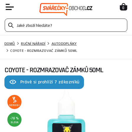
0
DOMŮ
RUČNÍ NÁŘADÍ
AUTODOPLŇKY
COYOTE - ROZMRAZOVAČ ZÁMKŮ 50ML
COYOTE - ROZMRAZOVAČ ZÁMKŮ 50ML
Právě si prohlíží 7 zákazníků
SERVIS+
-78 %
SLEVA