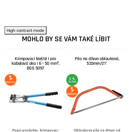
High-contrast mode
MOHLO BY SE VÁM TAKÉ LÍBIT
Krimpovací kleště | pro
Pila na dřevo oblouková,
kabelová oka | 6 - 50 mm²,
533mm/21"
BGS 9397
3 %
SLEVA
S
SERVIS+
SERVIS+
SE
a
Popis produktu: krimpovací
Oblouková pila na dřevo od