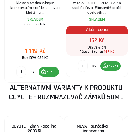
y
kleště s šestinásobným
značky EXTOL PREMIUM na
krimpovacím profilem lisovací
suché dřevo. Elipsovitý profil
kleště na ...
ocelovéh ...
SKLADEM
SKLADEM
u dodavatele
Akční cena
162 Kč
Ušetříte 3%
1 119 Kč
167 Kč
Původní cena:
Bez DPH 925 Kč
ks
KOUPIT
ks
KOUPIT
ALTERNATIVNÍ VARIANTY K PRODUKTU
COYOTE - ROZMRAZOVAČ ZÁMKŮ 50ML
COYOTE - Zimní kapalina
MEVA - punčoška -
-20°C 5L
jednovazná