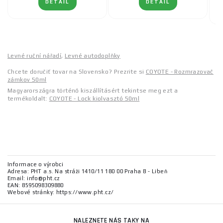
DETAIL
DETAIL
Levné ruční nářadí
,
Levné autodoplňky
Chcete doručiť tovar na Slovensko? Prezrite si
COYOTE - Rozmrazovač
zámkov 50ml
Magyarországra történő kiszállításért tekintse meg ezt a
termékoldalt:
COYOTE - Lock kiolvasztó 50ml
Informace o výrobci
Adresa: PHT a.s. Na stráži 1410/11 180 00 Praha 8 - Libeň
Email: info@pht.cz
EAN: 8595098309880
Webové stránky: https://www.pht.cz/
NALEZNETE NÁS TAKY NA