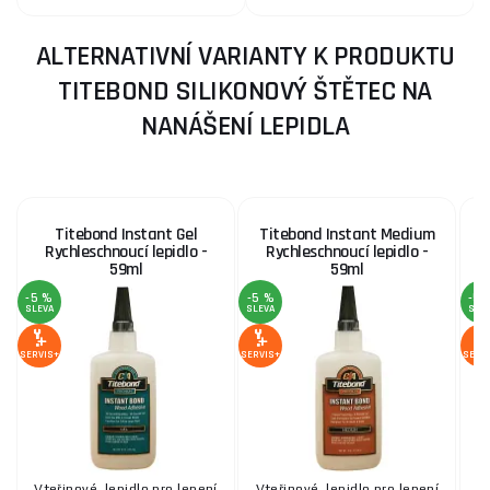
ALTERNATIVNÍ VARIANTY K PRODUKTU
TITEBOND SILIKONOVÝ ŠTĚTEC NA
NANÁŠENÍ LEPIDLA
Titebond Instant Gel
Titebond Instant Medium
Rychleschnoucí lepidlo -
Rychleschnoucí lepidlo -
K
59ml
59ml
-5 %
-5 %
-5 
SLEVA
SLEVA
SLE
SERVIS+
SERVIS+
SERV
Vteřinové lepidlo pro lepení
Vteřinové lepidlo pro lepení
•