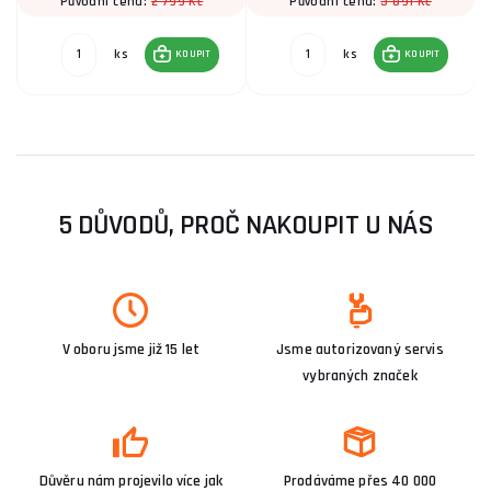
2 799 Kč
3 891 Kč
Původní cena:
Původní cena:
ks
ks
KOUPIT
KOUPIT
5 DŮVODŮ, PROČ NAKOUPIT U NÁS
V oboru jsme již 15 let
Jsme autorizovaný servis
vybraných značek
Důvěru nám projevilo více jak
Prodáváme přes 40 000