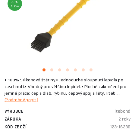
-5 %
SLEVA
• 100% Silikonové štětiny.• Jednoduché sloupnutí lepidla po
zaschnutí.• Vhodný pro většinu lepidel.• Ploché zakončení pro
jemné práce; čep a dlab, rybinu, čepový spoj a lišty.Titeb ...
(Podrobný popis)
VÝROBCE
Titebond
ZÁRUKA
2 roky
KÓD ZBOŽÍ
123-16330