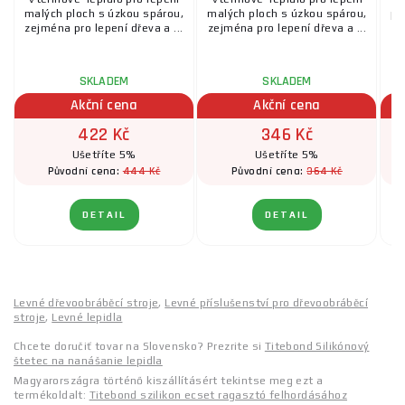
malých ploch s úzkou spárou,
malých ploch s úzkou spárou,
po
zejména pro lepení dřeva a ...
zejména pro lepení dřeva a ...
SKLADEM
SKLADEM
Akční cena
Akční cena
422 Kč
346 Kč
Ušetříte 5%
Ušetříte 5%
444 Kč
364 Kč
Původní cena:
Původní cena:
DETAIL
DETAIL
Levné dřevoobráběcí stroje
,
Levné příslušenství pro dřevoobráběcí
stroje
,
Levné lepidla
Chcete doručiť tovar na Slovensko? Prezrite si
Titebond Silikónový
štetec na nanášanie lepidla
Magyarországra történő kiszállításért tekintse meg ezt a
termékoldalt:
Titebond szilikon ecset ragasztó felhordásához