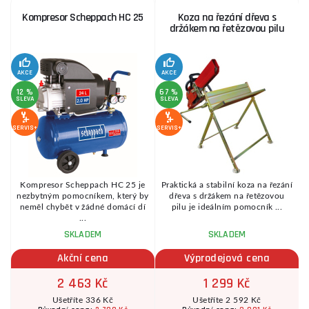
Kompresor Scheppach HC 25
Koza na řezání dřeva s
držákem na řetězovou pilu
AKCE
AKCE
SE
12 %
67 %
SLEVA
SLEVA
SERVIS+
SERVIS+
Kompresor Scheppach HC 25 je
Praktická a stabilní koza na řezání
é
nezbytným pomocníkem, který by
dřeva s držákem na řetězovou
.
neměl chybět v žádné domácí dí
pilu je ideálním pomocník ...
...
SKLADEM
SKLADEM
Akční cena
Výprodejová cena
2 463 Kč
1 299 Kč
Ušetříte 336 Kč
Ušetříte 2 592 Kč