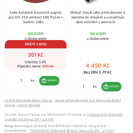
d
Sada kulatých brusných papírů
Sběrač slouží jako příslušenství k
pro DS 210 zrnitost 180 Počet v
zametacím strojům a usnadňuje
balení: 10ks ...
sběr nečistot z pevných ...
SKLADEM
SKLADEM
u dodavatele
u dodavatele
Akční cena
351 Kč
Ušetříte 13%
4 490 Kč
399 Kč
Původní cena:
Bez DPH 3 711 Kč
ks
KOUPIT
ks
KOUPIT
Levné dřevoobráběcí stroje
,
Levné příslušenství pro dřevoobráběcí
stroje
,
Levné lepidla
Chcete doručiť tovar na Slovensko? Prezrite si
Titebond III Ultimate
Lepidlo na drevo D4 - 237ml
Magyarországra történő kiszállításért tekintse meg ezt a
termékoldalt:
Titebond III Ultimate Wood ragasztó D4 - 237ml