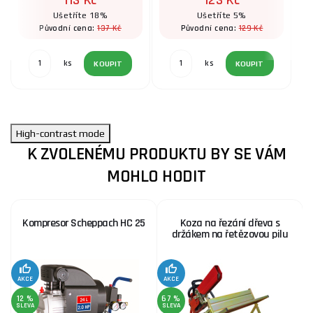
113 Kč
123 Kč
Ušetříte 18%
Ušetříte 5%
137 Kč
129 Kč
Původní cena:
Původní cena:
ks
ks
KOUPIT
KOUPIT
High-contrast mode
K ZVOLENÉMU PRODUKTU BY SE VÁM
MOHLO HODIT
Kompresor Scheppach HC 25
Koza na řezání dřeva s
držákem na řetězovou pilu
AKCE
AKCE
SE
12 %
67 %
SLEVA
SLEVA