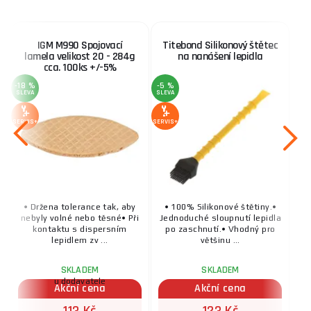
IGM M990 Spojovací
Titebond Silikonový štětec
lamela velikost 20 - 284g
na nanášení lepidla
cca. 100ks +/-5%
-18 %
-5 %
SLEVA
SLEVA
SERVIS+
SERVIS+
• Držena tolerance tak, aby
• 100% Silikonové štětiny.•
nebyly volné nebo těsné• Při
Jednoduché sloupnutí lepidla
kontaktu s dispersním
po zaschnutí.• Vhodný pro
lepidlem zv ...
většinu ...
SKLADEM
SKLADEM
u dodavatele
Akční cena
Akční cena