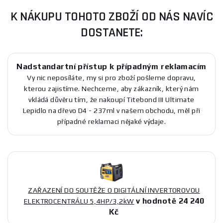
K NÁKUPU TOHOTO ZBOŽÍ OD NÁS NAVÍC
DOSTANETE:
Nadstandartní přístup k případným reklamacím
Vy nic neposíláte, my si pro zboží pošleme dopravu,
kterou zajistíme. Nechceme, aby zákazník, který nám
vkládá důvěru tím, že nakoupí Titebond III Ultimate
Lepidlo na dřevo D4 - 237ml v našem obchodu, měl při
případné reklamaci nějaké výdaje.
ZAŘAZENÍ DO SOUTĚŽE O DIGITÁLNÍ INVERTOROVOU
v hodnotě 24 240
ELEKTROCENTRÁLU 5,4HP/3,2kW
Kč