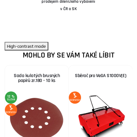
prodejem dílenského vybavení
v ČR a SK
High-contrast mode
MOHLO BY SE VÁM TAKÉ LÍBIT
Sada kulatých brusných
Sběrač pro VeGA S1000V(E)
papírů zr.180 - 10 ks
12 %
1
SLEVA
S
SERVIS+
SERVIS+
SE