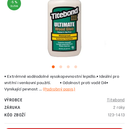
-5 %
SLEVA
• Extrémně voděodolné vysokopevnostní lepidlo.• Ideální pro
vnitřní i venkovní použití. • Odolnost proti vodě D4•
Vynikající pevnost ...
(Podrobný popis)
VÝROBCE
Titebond
ZÁRUKA
2 roky
KÓD ZBOŽÍ
123-1413