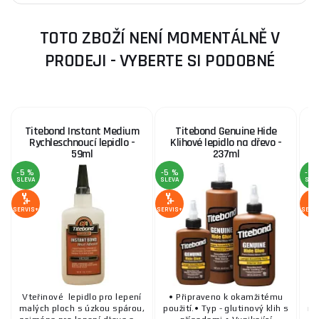
TOTO ZBOŽÍ NENÍ MOMENTÁLNĚ V
PRODEJI - VYBERTE SI PODOBNÉ
Titebond Instant Medium
Titebond Genuine Hide
Rychleschnoucí lepidlo -
Klihové lepidlo na dřevo -
59ml
237ml
-5 %
-5 %
-5 
SLEVA
SLEVA
SLE
SERVIS+
SERVIS+
SERV
Vteřinové lepidlo pro lepení
• Připraveno k okamžitému
Vt
malých ploch s úzkou spárou,
použití.• Typ - glutinový klih s
ma