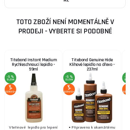
TOTO ZBOŽÍ NENÍ MOMENTÁLNĚ V
PRODEJI - VYBERTE SI PODOBNÉ
Titebond Instant Medium
Titebond Genuine Hide
Rychleschnoucí lepidlo -
Klihové lepidlo na dřevo -
59ml
237ml
-5 %
-5 %
-5 
SLEVA
SLEVA
SLE
SERVIS+
SERVIS+
SERV
Vteřinové lepidlo pro lepení
• Připraveno k okamžitému
Vt