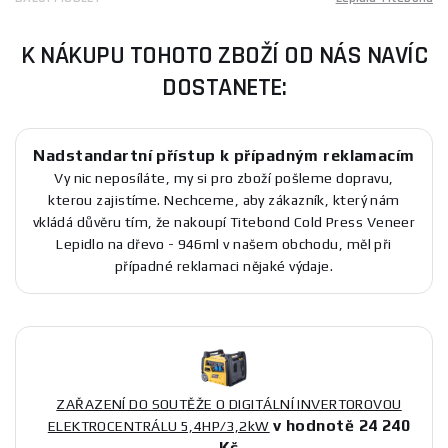
K NÁKUPU TOHOTO ZBOŽÍ OD NÁS NAVÍC
DOSTANETE:
Nadstandartní přístup k případným reklamacím
Vy nic neposíláte, my si pro zboží pošleme dopravu,
kterou zajistíme. Nechceme, aby zákazník, který nám
vkládá důvěru tím, že nakoupí Titebond Cold Press Veneer
Lepidlo na dřevo - 946ml v našem obchodu, měl při
případné reklamaci nějaké výdaje.
ZAŘAZENÍ DO SOUTĚŽE O DIGITÁLNÍ INVERTOROVOU
v hodnotě 24 240
ELEKTROCENTRÁLU 5,4HP/3,2kW
Kč