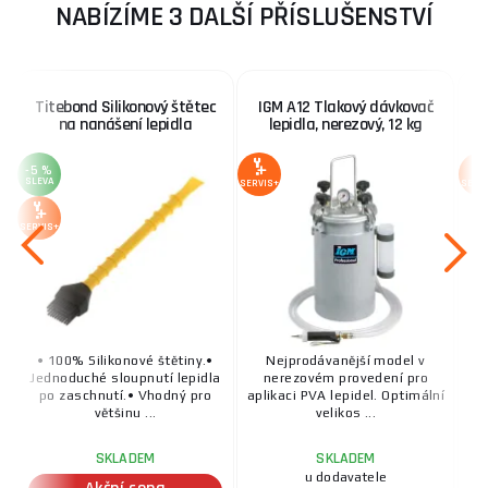
NABÍZÍME 3 DALŠÍ PŘÍSLUŠENSTVÍ
Titebond Silikonový štětec
IGM A12 Tlakový dávkovač
na nanášení lepidla
lepidla, nerezový, 12 kg
-5 %
SLEVA
SERVIS+
SERV
SERVIS+
• 100% Silikonové štětiny.•
Nejprodávanější model v
Jednoduché sloupnutí lepidla
nerezovém provedení pro
po zaschnutí.• Vhodný pro
aplikaci PVA lepidel. Optimální
většinu ...
velikos ...
SKLADEM
SKLADEM
u dodavatele