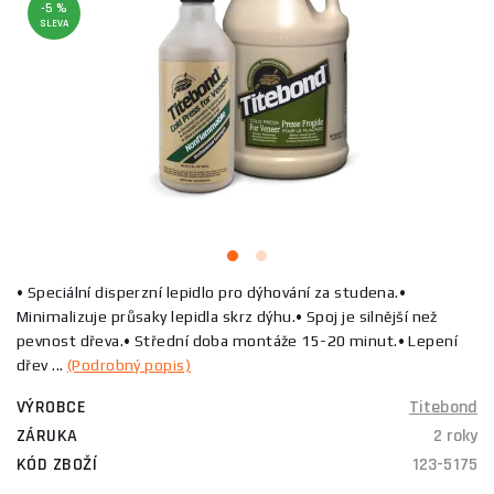
-5 %
SLEVA
• Speciální disperzní lepidlo pro dýhování za studena.•
Minimalizuje průsaky lepidla skrz dýhu.• Spoj je silnější než
pevnost dřeva.• Střední doba montáže 15-20 minut.• Lepení
dřev ...
(Podrobný popis)
VÝROBCE
Titebond
ZÁRUKA
2 roky
KÓD ZBOŽÍ
123-5175