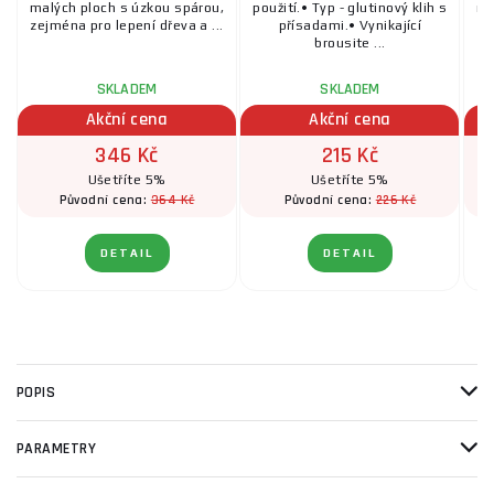
malých ploch s úzkou spárou,
použití.• Typ - glutinový klih s
ma
zejména pro lepení dřeva a ...
přísadami.• Vynikající
ze
brousite ...
SKLADEM
SKLADEM
Akční cena
Akční cena
346 Kč
215 Kč
Ušetříte 5%
Ušetříte 5%
364 Kč
226 Kč
Původní cena:
Původní cena:
DETAIL
DETAIL
POPIS
PARAMETRY