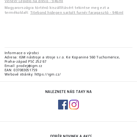
Veneer Lepidlo na drevo - 946ml
Magyarországra történő kiszállításért tekintse meg ezt a
termékoldalt:
Titebond hidegen sajtolt furnér faragasztó - 946ml
Informace o výrobci
Adresa: IGM nástroje a stroje s.r.o. Ke Kopanině 560 Tuchoměřice,
Praha-západ PSČ 252 67
Email: prodej@igm.cz
EAN: 037083051759
Webové stránky: https://igm.cz/
NALEZNETE NÁS TAKY NA
ODBĚR NOVINEK A AKCÍ