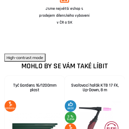
Jsme největší eshop s
prodejem dílenského vybavení
v ČR a SK
High-contrast mode
MOHLO BY SE VÁM TAKÉ LÍBIT
Tyč Gardens 16/1200mm
Svařovací hořák KTB 17 FX,
plast
Up-Down, 8 m
S
SERVIS+
AKCE
3 %
SLEVA
SE