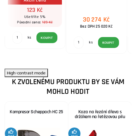
Akční cena
123 Kč
Ušetříte 5%
30 274 Kč
129 Kč
Původní cena:
Bez DPH 25 020 Kč
ks
KOUPIT
ks
KOUPIT
High-contrast mode
K ZVOLENÉMU PRODUKTU BY SE VÁM
MOHLO HODIT
Kompresor Scheppach HC 25
Koza na řezání dřeva s
držákem na řetězovou pilu