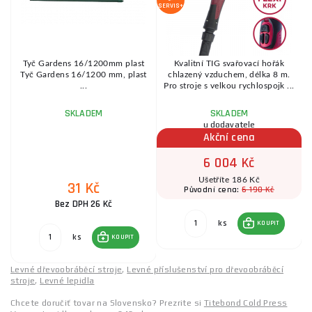
SERVIS+
Tyč Gardens 16/1200mm plast
Kvalitní TIG svařovací hořák
Tyč Gardens 16/1200 mm, plast
chlazený vzduchem, délka 8 m.
o
...
Pro stroje s velkou rychlospojk ...
SKLADEM
SKLADEM
u dodavatele
Akční cena
6 004 Kč
Ušetříte 186 Kč
31 Kč
6 190 Kč
Původní cena:
Bez DPH 26 Kč
ks
KOUPIT
ks
KOUPIT
Levné dřevoobráběcí stroje
,
Levné příslušenství pro dřevoobráběcí
stroje
,
Levné lepidla
Chcete doručiť tovar na Slovensko? Prezrite si
Titebond Cold Press