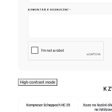
KOMENTÁŘ K HODNOCENÍ
*
High-contrast mode
K 
 nerez.
Kompresor Scheppach HC 25
Koza na řezání dř
x. šíře
na řetězov