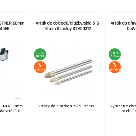
ORSTNER 68mm
Vrták do obkladů/dlažby/skla 5-6-
Vrták do dře
4586
8 mm Stanley STA53312
DeW
-5 %
-10 %
SLEVA
SLEVA
SERVIS+
SERVIS+
RSTNER 68mm
Vrtáky do dlaždic a skla - speci ...
Vyroben z ch
a vrtáků D ...
oceli. C