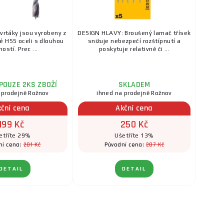
 vrtáky jsou vyrobeny z
DESIGN HLAVY: Broušený lamač třísek
é HSS oceli s dlouhou
snižuje nebezpečí rozštípnutí a
ností. Prec ...
poskytuje relativně či ...
POUZE 2KS ZBOŽÍ
SKLADEM
 prodejně Rožnov
ihned na prodejně Rožnov
kční cena
Akční cena
199 Kč
250 Kč
etříte 29%
Ušetříte 13%
281 Kč
287 Kč
ní cena:
Původní cena:
DETAIL
DETAIL