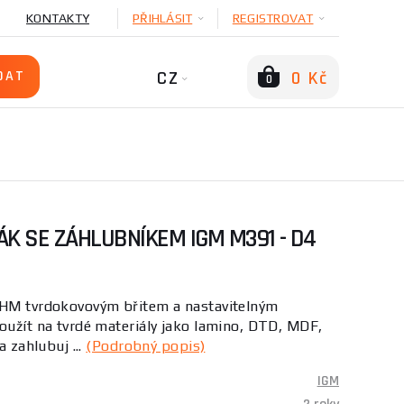
KONTAKTY
PŘIHLÁSIT
REGISTROVAT
CZ
0 Kč
0
ÁK SE ZÁHLUBNÍKEM IGM M391 - D4
 HM tvrdokovovým břitem a nastavitelným
oužít na tvrdé materiály jako lamino, DTD, MDF,
a zahlubuj ...
(Podrobný popis)
IGM