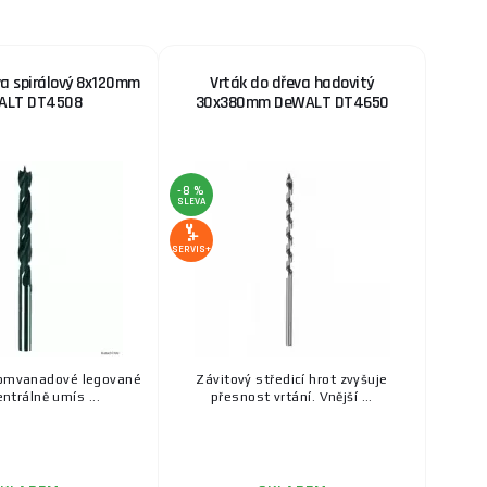
va spirálový 8x120mm
Vrták do dřeva hadovitý
ALT DT4508
30x380mm DeWALT DT4650
-8 %
SLEVA
SERVIS+
romvanadové legované
Závitový středicí hrot zvyšuje
entrálně umís ...
přesnost vrtání. Vnější ...