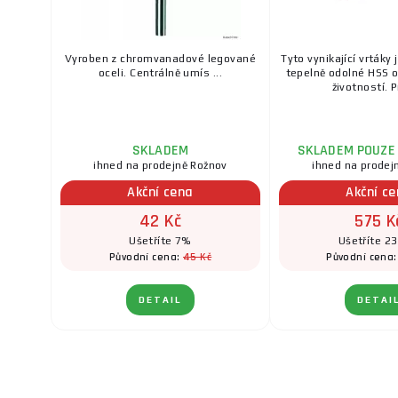
Vyroben z chromvanadové legované
Tyto vynikající vrtáky
oceli. Centrálně umís ...
tepelně odolné HSS o
životností. Pr
SKLADEM
SKLADEM POUZE 
ihned na prodejně Rožnov
ihned na prodej
Akční cena
Akční c
42 Kč
575 K
Ušetříte 7%
Ušetříte 23
45 Kč
Původní cena:
Původní cena
DETAIL
DETAI