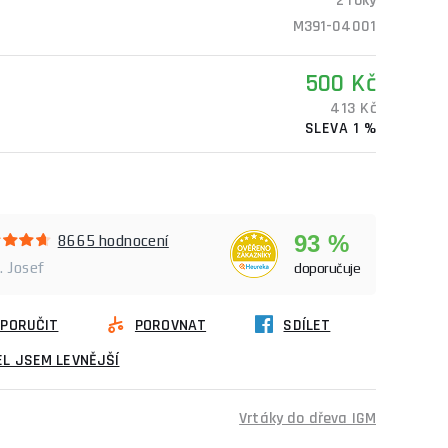
2 roky
M391-04001
500 Kč
413 Kč
SLEVA 1 %
93 %
8665 hodnocení
. Josef
doporučuje
PORUČIT
POROVNAT
SDÍLET
L JSEM LEVNĚJŠÍ
Vrtáky do dřeva IGM