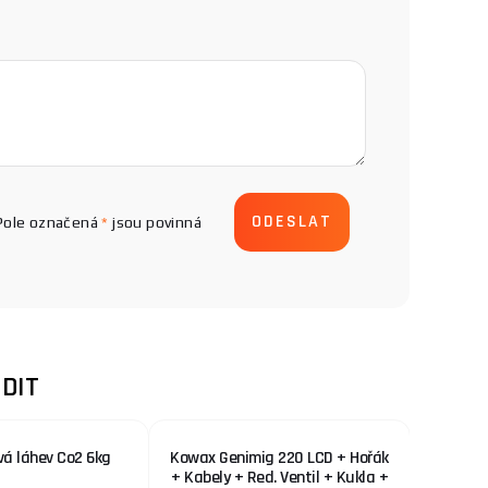
Pole označená
*
jsou povinná
DIT
vá láhev Co2 6kg
Kowax Genimig 220 LCD + Hořák
KOWAX 
+ Kabely + Red. Ventil + Kukla +