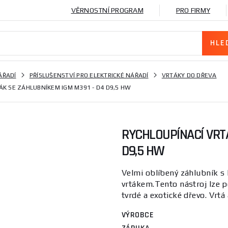
VĚRNOSTNÍ PROGRAM
PRO FIRMY
ÁŘADÍ
PŘÍSLUŠENSTVÍ PRO ELEKTRICKÉ NÁŘADÍ
VRTÁKY DO DŘEVA
ÁK SE ZÁHLUBNÍKEM IGM M391 - D4 D9,5 HW
RYCHLOUPÍNACÍ VRT
D9,5 HW
Velmi oblíbený záhlubník s
vrtákem.Tento nástroj lze p
tvrdé a exotické dřevo. Vrtá 
VÝROBCE