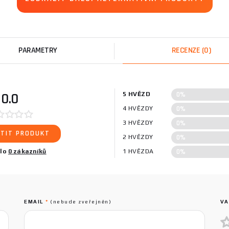
PARAMETRY
RECENZE
(0)
0%
0.0
5 HVĚZD
0%
4 HVĚZDY
0%
3 HVĚZDY
TIT PRODUKT
0%
2 HVĚZDY
0%
ilo
0 zákazníků
1 HVĚZDA
EMAIL
*
(nebude zveřejněn)
VA