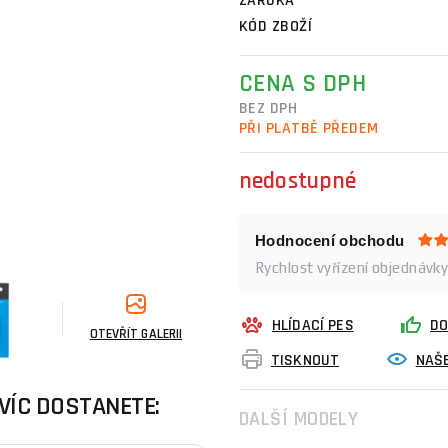
ZÁRUKA
KÓD ZBOŽÍ
CENA S DPH
BEZ DPH
PŘI PLATBĚ PŘEDEM
nedostupné
Hodnocení obchodu
Rychlost vyřízení objednávky
HLÍDACÍ PES
DO
OTEVŘÍT GALERII
TISKNOUT
NAŠE
VÍC DOSTANETE:
DALŠÍ MODELY