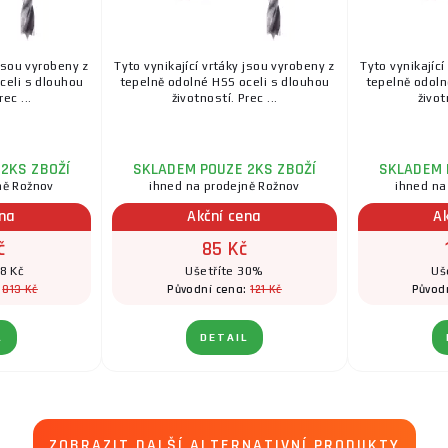
 jsou vyrobeny z
Tyto vynikající vrtáky jsou vyrobeny z
Tyto vynikající
celi s dlouhou
tepelně odolné HSS oceli s dlouhou
tepelně odoln
ec ...
životností. Prec ...
život
2KS ZBOŽÍ
SKLADEM POUZE 2KS ZBOŽÍ
SKLADEM 
ně Rožnov
ihned na prodejně Rožnov
ihned na
ena
Akční cena
A
č
85 Kč
8 Kč
Ušetříte 30%
Uš
813 Kč
121 Kč
:
Původní cena:
Původ
L
DETAIL
ZOBRAZIT DALŠÍ ALTERNATIVNÍ PRODUKTY