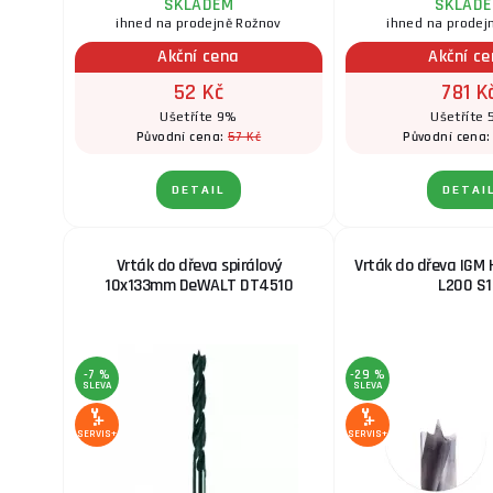
SKLADEM
SKLAD
ihned na prodejně Rožnov
ihned na prodej
Akční cena
Akční c
52 Kč
781 K
Ušetříte 9%
Ušetříte
57 Kč
Původní cena:
Původní cena
DETAIL
DETAI
Vrták do dřeva spirálový
Vrták do dřeva IGM 
10x133mm DeWALT DT4510
L200 S1
-7 %
-29 %
SLEVA
SLEVA
SERVIS+
SERVIS+