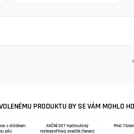
ZVOLENÉMU PRODUKTU BY SE VÁM MOHLO HO
eva s držákem
AKČNÍ SET Hydraulický
Plná Tlako
ou pilu
nízkoprofilový zvedák (hever)