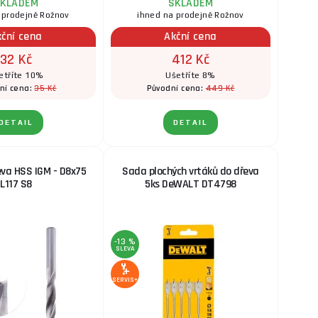
KLADEM
SKLADEM
 prodejně Rožnov
ihned na prodejně Rožnov
kční cena
Akční cena
32 Kč
412 Kč
etříte 10%
Ušetříte 8%
35 Kč
449 Kč
ní cena:
Původní cena:
DETAIL
DETAIL
eva HSS IGM - D8x75
Sada plochých vrtáků do dřeva
L117 S8
5ks DeWALT DT4798
-13 %
SLEVA
SERVIS+