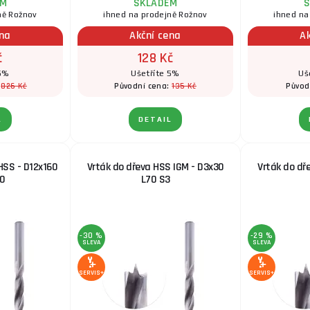
EM
SKLADEM
S
ně Rožnov
ihned na prodejně Rožnov
ihned na
ena
Akční cena
A
č
128 Kč
 5%
Ušetříte 5%
Uš
826 Kč
135 Kč
:
Původní cena:
Původ
L
DETAIL
HSS - D12x160
Vrták do dřeva HSS IGM - D3x30
Vrták do dř
0
L70 S3
-30 %
-29 %
SLEVA
SLEVA
SERVIS+
SERVIS+