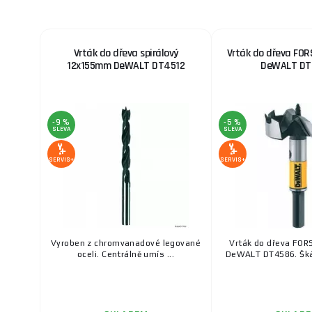
Vrták do dřeva spirálový
Vrták do dřeva F
12x155mm DeWALT DT4512
DeWALT DT
-9 %
-5 %
SLEVA
SLEVA
SERVIS+
SERVIS+
Vyroben z chromvanadové legované
Vrták do dřeva FO
oceli. Centrálně umís ...
DeWALT DT4586. Škál