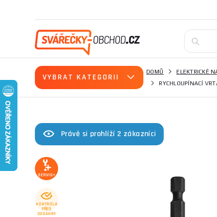
DOMŮ
ELEKTRICKÉ N
VYBRAT KATEGORII
RYCHLOUPÍNACÍ VRT
Právě si prohlíží 2 zákazníci
SERVIS+
KONTROLA
PŘED
DODÁNÍM