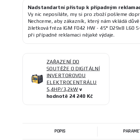
Nadstandartní přístup k případným reklama
Vy nic neposíláte, my si pro zboží pošleme dopr
Nechceme, aby zákazník, který nám vkládá důvě
žiletková fréza IGM F042 HW - 45° D29x8 L60 
při případné reklamaci nějaké výdaje.
ZAŘAZENÍ DO
SOUTĚŽE O DIGITÁLNÍ
INVERTOROVOU
ELEKTROCENTRÁLU
5,4HP/3,2kW
v
hodnotě 24 240 Kč
POPIS
PARAME