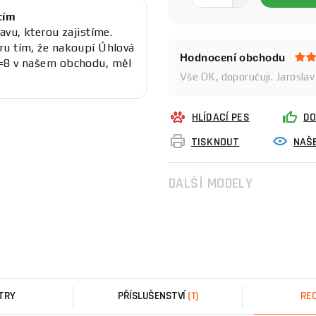
cím
avu, kterou zajistíme.
ru tím, že nakoupí Úhlová
Hodnocení obchodu
S=8 v našem obchodu, měl
Vše OK, doporučuji. Jaroslav
HLÍDACÍ PES
DO
TISKNOUT
NAŠE
DALŠÍ MODELY
TRY
PŘÍSLUŠENSTVÍ
(1)
RE