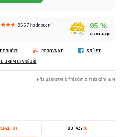
95 %
8667 hodnocení
doporučuje
PORUČIT
POROVNAT
SDÍLET
L JSEM LEVNĚJŠÍ
Příslušenství k frézám a frézkám IGM
CENZE
(0)
DOTAZY
(0)