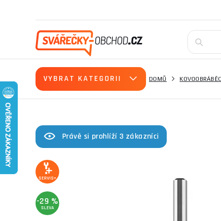
VYBRAT KATEGORII
DOMŮ
KOVOOBRÁBĚC
Právě si prohlíží 3 zákazníci
SERVIS+
-29 %
SLEVA