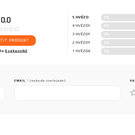
0%
0.0
5 HVĚZD
0%
4 HVĚZDY
0%
3 HVĚZDY
TIT PRODUKT
0%
2 HVĚZDY
0%
ilo
0 zákazníků
1 HVĚZDA
EMAIL
*
(nebude zveřejněn)
VA