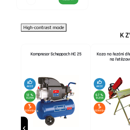
High-contrast mode
K 
 nerez.
Kompresor Scheppach HC 25
Koza na řezání dř
x. šíře
na řetězov
AKCE
AKCE
12 %
67 %
SLEVA
SLEVA
SERVIS+
SERVIS+