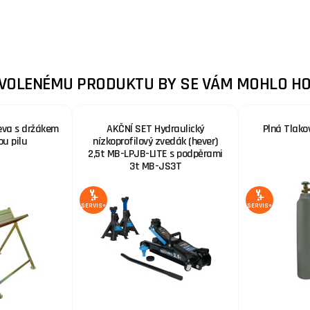
ZVOLENÉMU PRODUKTU BY SE VÁM MOHLO HO
eva s držákem
AKČNÍ SET Hydraulický
Plná Tlako
ou pilu
nízkoprofilový zvedák (hever)
2,5t MB-LPJB-LITE s podpěrami
3t MB-JS3T
SERVIS+
SERVIS+