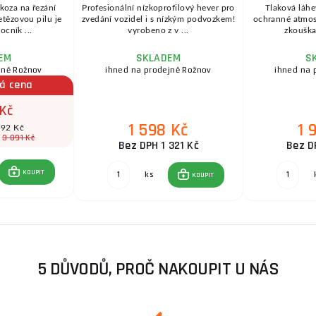
 koza na řezání
Profesionální nízkoprofilový hever pro
Tlaková láhe
etězovou pilu je
zvedání vozidel i s nízkým podvozkem!
ochranné atmosfé
cník ...
vyrobeno z v ...
zkouška 
EM
SKLADEM
S
jně Rožnov
ihned na prodejně Rožnov
ihned na 
á cena
 Kč
1 598 Kč
1 
592 Kč
3 891 Kč
:
Bez DPH 1 321 Kč
Bez D
KOUPIT
ks
KOUPIT
5 DŮVODŮ, PROČ NAKOUPIT U NÁS