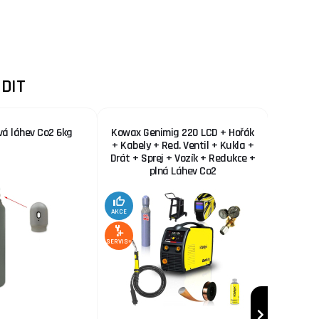
DIT
vá láhev Co2 6kg
Kowax Genimig 220 LCD + Hořák
KOWAX 
+ Kabely + Red. Ventil + Kukla +
Drát + Sprej + Vozík + Redukce +
plná Láhev Co2
AKCE
AKCE
SERVIS+
SERVIS+