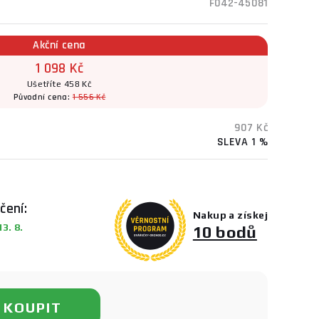
F042-45081
Akční cena
1 098 Kč
Ušetříte 458 Kč
Původní cena:
1 556 Kč
907 Kč
SLEVA 1 %
čení:
Nakup a získej
3. 8.
10 bodů
KOUPIT