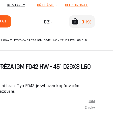
KONTAKTY
PŘIHLÁSIT
REGISTROVAT
CZ
0 Kč
0
HLOVÁ ŽILETKOVÁ FRÉZA IGM F042 HW - 45° D29X8 L60 S=8
RÉZA IGM F042 HW - 45° D29X8 L60
ení hran. Typ F042 je vybaven kopírovacím
ézování.
IGM
2 roky