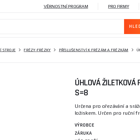
VĚRNOSTNÍ PROGRAM
PRO FIRMY
Í STROJE
FRÉZY-FRÉZKY
PŘÍSLUŠENSTVÍ K FRÉZÁM A FRÉZKÁM
Ú
ÚHLOVÁ ŽILETKOVÁ F
S=8
Určena pro ořezávání a sráž
ložiskem. Určen pro ruční fr
VÝROBCE
ZÁRUKA