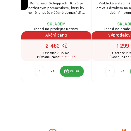
dosáhnout
Kompresor Scheppach HC 25 je
Praktická a stabilní
t větší sílu
nezbytným pomocníkem, který by
dřeva s držákem na ř
neměl chybět v žádné domácí dí ...
ideálním pomo
SKLADEM
SKLAD
ožnov
ihned na prodejně Rožnov
ihned na prode
Akční cena
Výprodejov
2 463 Kč
1 299
Ušetříte 336 Kč
Ušetříte 2 
 Kč
2 799 Kč
Původní cena:
Původní cena
ks
ks
KOUPIT
KOUPIT