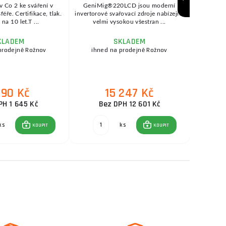
v Co 2 ke sváření v
GeniMig®220LCD jsou moderní
SEP
ře. Certifikace, tlak.
invertorové svařovací zdroje nabízející
KOWAX®
na 10 let.T ...
velmi vysokou všestran ...
se
KLADEM
SKLADEM
prodejně Rožnov
ihned na prodejně Rožnov
ihne
990 Kč
15 247 Kč
PH 1 645 Kč
Bez DPH 12 601 Kč
ks
ks
KOUPIT
KOUPIT