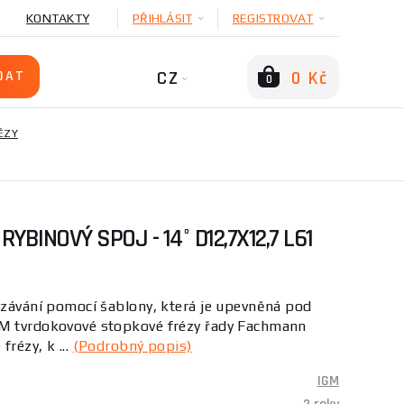
KONTAKTY
PŘIHLÁSIT
REGISTROVAT
CZ
0 Kč
0
ÉZY
RYBINOVÝ SPOJ - 14° D12,7X12,7 L61
ezávání pomocí šablony, která je upevněná pod
 tvrdokovové stopkové frézy řady Fachmann
rézy, k ...
(Podrobný popis)
IGM