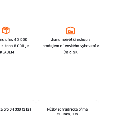
me přes 40 000
Jsme největší eshop s
 z toho 8 000 je
prodejem dílenského vybavení v
KLADEM
ČR a SK
e pro DH 330 (2 ks)
Nůžky zahradnické přímé,
Lupenko
200mm, HCS