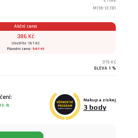
2 roky
M118-12781
Akční cena
386 Kč
Ušetříte 161 Kč
Původní cena:
547 Kč
319 Kč
SLEVA 1 %
čení:
Nakup a získej
3. 8.
3 body