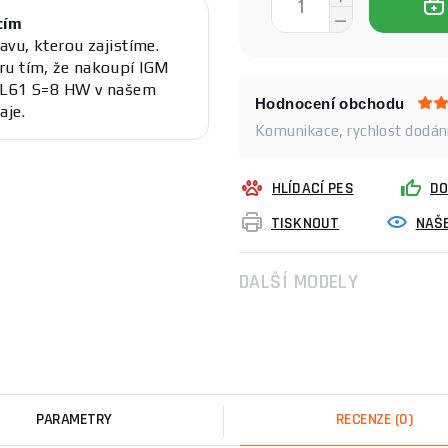
cím
avu, kterou zajistíme.
ru tím, že nakoupí IGM
7 L61 S=8 HW v našem
Hodnocení obchodu
aje.
Komunikace, rychlost dodání
HLÍDACÍ PES
DO
TISKNOUT
NAŠE
DALŠÍ MODELY
PARAMETRY
RECENZE
(0)