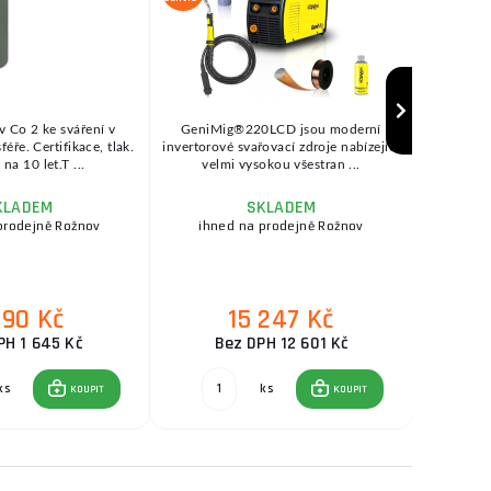
v Co 2 ke sváření v
GeniMig®220LCD jsou moderní
SEP
ře. Certifikace, tlak.
invertorové svařovací zdroje nabízející
KOWAX®
na 10 let.T ...
velmi vysokou všestran ...
se
KLADEM
SKLADEM
prodejně Rožnov
ihned na prodejně Rožnov
ihne
990 Kč
15 247 Kč
PH 1 645 Kč
Bez DPH 12 601 Kč
ks
ks
KOUPIT
KOUPIT