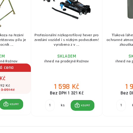
 koza na řezání
Profesionální nízkoprofilový hever pro
Tlaková láhe
etězovou pilu je
zvedání vozidel i s nízkým podvozkem!
ochranné atmosfé
cník ...
vyrobeno z v ...
zkouška 
EM
SKLADEM
S
jně Rožnov
ihned na prodejně Rožnov
ihned na 
á cena
 Kč
1 598 Kč
1 
592 Kč
3 891 Kč
:
Bez DPH 1 321 Kč
Bez D
KOUPIT
ks
KOUPIT