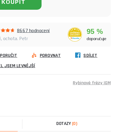
KOUPIT
95 %
8667 hodnocení
, ochota. Petr
doporučuje
PORUČIT
POROVNAT
SDÍLET
L JSEM LEVNĚJŠÍ
Rybinové frézy IGM
DOTAZY
(0)