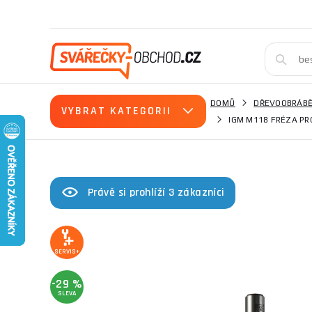
DOMŮ
DŘEVOOBRÁBĚ
VYBRAT KATEGORII
IGM M118 FRÉZA PRO
Právě si prohlíží 3 zákazníci
SERVIS+
-29 %
SLEVA