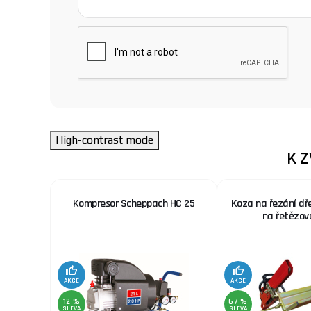
High-contrast mode
K 
 nerez.
Kompresor Scheppach HC 25
Koza na řezání dř
x. šíře
na řetězov
AKCE
AKCE
12 %
67 %
SLEVA
SLEVA