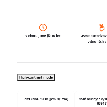
V oboru jsme již 15 let
Jsme autorizova
vybraných 
High-contrast mode
TAR® DKS
ZCS Kabel 150m (prm. 3,0mm)
Nosič brusných výs
88942