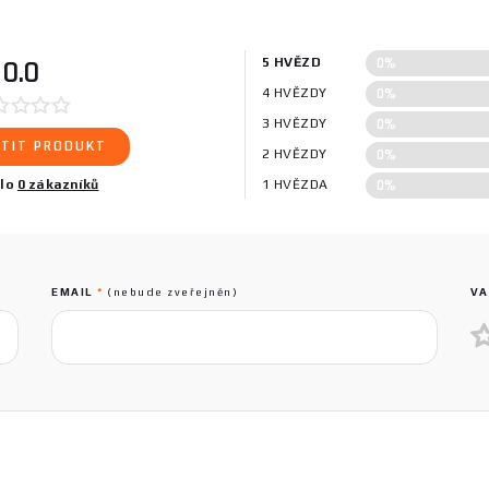
0%
0.0
5 HVĚZD
0%
4 HVĚZDY
0%
3 HVĚZDY
TIT PRODUKT
0%
2 HVĚZDY
0%
ilo
0 zákazníků
1 HVĚZDA
EMAIL
*
(nebude zveřejněn)
VA