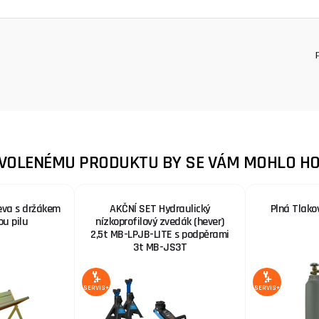
ZVOLENÉMU PRODUKTU BY SE VÁM MOHLO HO
eva s držákem
AKČNÍ SET Hydraulický
Plná Tlako
ou pilu
nízkoprofilový zvedák (hever)
2,5t MB-LPJB-LITE s podpěrami
3t MB-JS3T
SERVIS+
SERVIS+