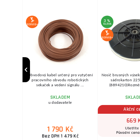
3 %
SLEVA
SERVIS+
SERVIS+
 regulací
Obvodový kabel určený pro vytyčení
Nosič brusných výsek
zsahu 550 –
pracovního obvodu robotických
sádrokarton 2
..
sekaček a vedení signálu ...
(8894210)Rozměr
SKLADEM
SKLAD
ožnov
u dodavatele
Akční c
669 
1 790 Kč
Ušetříte
 Kč
Původní cen
Bez DPH 1 479 Kč