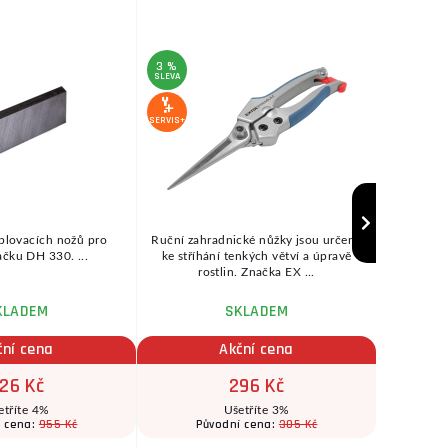
3 %
5 %
SLEVA
SLEVA
SERVIS+
SERVIS+
blovacích nožů pro
Ruční zahradnické nůžky jsou určeny
Lupenkov
čku DH 330. ...
ke stříhání tenkých větví a úpravě
chodu pilo
rostlin. Značka EX ...
1
KLADEM
SKLADEM
ihne
ční cena
Akční cena
26 Kč
296 Kč
etříte 4%
Ušetříte 3%
955 Kč
305 Kč
í cena:
Původní cena:
Pů