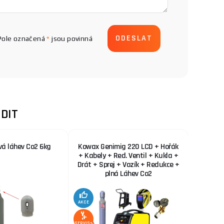
Pole označená
*
jsou povinná
DIT
vá láhev Co2 6kg
Kowax Genimig 220 LCD + Hořák
KOWAX 
+ Kabely + Red. Ventil + Kukla +
Drát + Sprej + Vozík + Redukce +
plná Láhev Co2
AKCE
AKCE
SERVIS+
SERVIS+