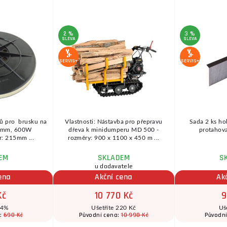
2 %
3 %
SLEVA
SLEVA
SERVIS+
SERVIS+
ů pro brusku na
Vlastnosti: Nástavba pro přepravu
Sada 2 ks ho
25mm, 600W
dřeva k minidumperu MD 500 -
protahova
: 215mm ...
rozměry: 900 x 1100 x 450 m ...
EM
SKLADEM
S
u dodavatele
ena
Akční cena
Ak
Kč
10 770 Kč
9
 4%
Ušetříte 220 Kč
Uš
690 Kč
10 990 Kč
a:
Původní cena:
Původn