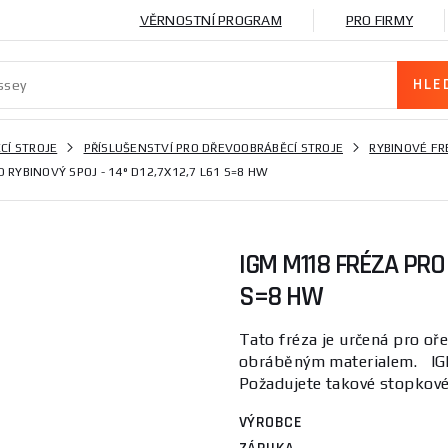
VĚRNOSTNÍ PROGRAM
PRO FIRMY
CÍ STROJE
PŘÍSLUŠENSTVÍ PRO DŘEVOOBRÁBĚCÍ STROJE
RYBINOVÉ FR
 RYBINOVÝ SPOJ - 14° D12,7X12,7 L61 S=8 HW
IGM M118 FRÉZA PRO 
S=8 HW
Tato fréza je určená pro oř
obráběným materialem. IGM
Požadujete takové stopkové f
VÝROBCE