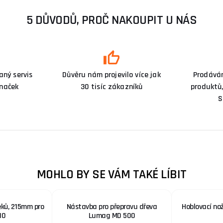
5 DŮVODŮ, PROČ NAKOUPIT U NÁS
ný servis
Důvěru nám projevilo více jak
Prodává
značek
30 tisíc zákazníků
produktů,
S
MOHLO BY SE VÁM TAKÉ LÍBIT
eků, 215mm pro
Nástavba pro přepravu dřeva
Hoblovací nož
10
Lumag MD 500