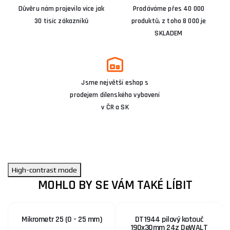
Důvěru nám projevilo více jak
Prodáváme přes 40 000
30 tisíc zákazníků
produktů, z toho 8 000 je
SKLADEM
Jsme největší eshop s
prodejem dílenského vybavení
v ČR a SK
High-contrast mode
MOHLO BY SE VÁM TAKÉ LÍBIT
Mikrometr 25 (0 - 25 mm)
DT1944 pilový kotouč
190x30mm 24z DeWALT