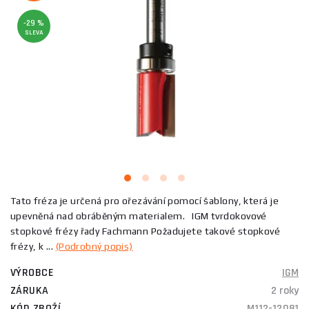
-29 %
SLEVA
Tato fréza je určená pro ořezávání pomocí šablony, která je
upevněná nad obráběným materialem. IGM tvrdokovové
stopkové frézy řady Fachmann Požadujete takové stopkové
frézy, k ...
(Podrobný popis)
VÝROBCE
IGM
ZÁRUKA
2 roky
KÓD ZBOŽÍ
M112-12081