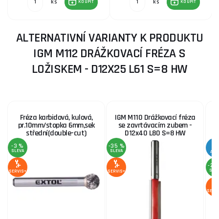
ks
ks
KOUPIT
KOUPIT
ALTERNATIVNÍ VARIANTY K PRODUKTU
IGM M112 DRÁŽKOVACÍ FRÉZA S
LOŽISKEM - D12X25 L61 S=8 HW
Fréza karbidová, kulová,
IGM M110 Drážkovací fréza
I
pr.10mm/stopka 6mm,sek
se zavrtávacím zubem -
střední(double-cut)
D12x40 L80 S=8 HW
-3 %
-35 %
SLEVA
SLEVA
AKC
-27
SLE
SERVIS+
SERVIS+
SERV