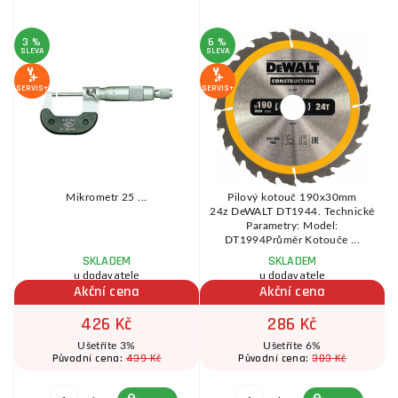
3 %
6 %
SLEVA
SLEVA
SE
SERVIS+
SERVIS+
Mikrometr 25 ...
Pilový kotouč 190x30mm
24z DeWALT DT1944. Technické
Parametry: Model:
DT1994Průměr Kotouče ...
SKLADEM
SKLADEM
u dodavatele
u dodavatele
Akční cena
Akční cena
426 Kč
286 Kč
Ušetříte 3%
Ušetříte 6%
439 Kč
303 Kč
Původní cena:
Původní cena: