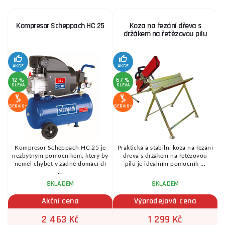
Kompresor Scheppach HC 25
Koza na řezání dřeva s
držákem na řetězovou pilu
AKCE
AKCE
SE
12 %
67 %
SLEVA
SLEVA
SERVIS+
SERVIS+
Kompresor Scheppach HC 25 je
Praktická a stabilní koza na řezání
é
nezbytným pomocníkem, který by
dřeva s držákem na řetězovou
.
neměl chybět v žádné domácí dí
pilu je ideálním pomocník ...
...
SKLADEM
SKLADEM
Akční cena
Výprodejová cena
2 463 Kč
1 299 Kč