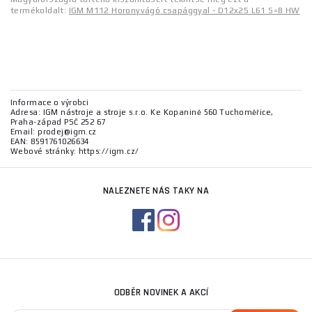
termékoldalt:
IGM M112 Horonyvágó csapággyal - D12x25 L61 S=8 HW
Informace o výrobci
Adresa: IGM nástroje a stroje s.r.o. Ke Kopanině 560 Tuchoměřice,
Praha-západ PSČ 252 67
Email: prodej@igm.cz
EAN: 8591761026634
Webové stránky: https://igm.cz/
NALEZNETE NÁS TAKY NA
ODBĚR NOVINEK A AKCÍ