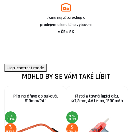
Jsme největší eshop s
prodejem dílenského vybavení
v ČR a SK
High-contrast mode
MOHLO BY SE VÁM TAKÉ LÍBIT
Pila na dřevo oblouková,
Pistole tavná lepící aku,
610mm/24"
⌀7,2mm, 4V Li-ion, 1500mAh
3 %
3 %
1
SLEVA
SLEVA
S
SERVIS+
SERVIS+
SE