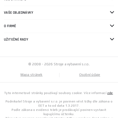
VAŠE OBJEDNÁVKY
O FIRMĚ
UŽITEČNÉ RADY
© 2008 - 2026 Stroje a vybavení s.r.o.
Mapa stránek
Osobní údaje
Tyto internetové stránky používají soubory cookie. Více informací
zde
.
Podnikatel Stroje a vybavení s.r.o. je povinen vést tržby dle zákona o
EET a to od data 1.3.2017.
Podle zákona o evidenci tržeb je prodávající povinen vystavit
kupujícímu účtenku.