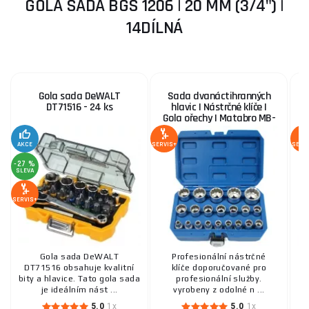
GOLA SADA BGS 1206 | 20 MM (3/4") |
14DÍLNÁ
Gola sada DeWALT
Sada dvanáctihranných
G
DT71516 - 24 ks
hlavic | Nástrčné klíče |
m
Gola ořechy | Matabro MB-
p
SOC01, 8 - 36 mm 1/2
AKCE
SERVIS+
SERV
-27 %
SLEVA
SERVIS+
Gola sada DeWALT
Profesionální nástrčné
DT71516 obsahuje kvalitní
klíče doporučované pro
š
bity a hlavice. Tato gola sada
profesionální služby.
T
je ideálním nást ...
vyrobeny z odolné n ...
5.0
1x
5.0
1x