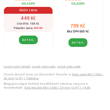
SKLADEM
SKLADEM
Akční cena
449 Kč
Ušetříte 168 Kč
799 Kč
617 Kč
Původní cena:
Bez DPH 660 Kč
DETAIL
DETAIL
Levné ruční nářadí
,
Levné gola sady
,
Levné gola sady
Chcete doručiť tovar na Slovensko? Prezrite si
Gola sada BGS 1206 |
20 mm (3/4") | 14dielna
Magyarországra történő kiszállításért tekintse meg ezt a
termékoldalt:
Gola készlet BGS 1206 | 20 mm (3/4") | 14 db