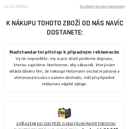
DALŠÍ MODELY
Oscilační brusky Holzmann
K NÁKUPU TOHOTO ZBOŽÍ OD NÁS NAVÍC
DOSTANETE:
Nadstandartní přístup k případným reklamacím
Vy nic neposíláte, my si pro zboží pošleme dopravu,
kterou zajistíme. Nechceme, aby zákazník, který nám
vkládá důvěru tím, že nakoupí Holzmann oscilační pásová a
vřetenová bruska v našem obchodu, měl při případné
reklamaci nějaké výdaje.
ZAŘAZENÍ DO SOUTĚŽE O DIGITÁLNÍ INVERTOROVOU