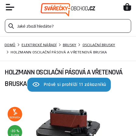
0
DOMŮ
ELEKTRICKÉ NÁŘADÍ
BRUSKY
OSCILAČNÍ BRUSKY
HOLZMANN OSCILAČNÍ PÁSOVÁ A VŘETENOVÁ BRUSKA
HOLZMANN OSCILAČNÍ PÁSOVÁ A VŘETENOVÁ
BRUSKA
Právě si prohlíží 11 zákazníků
SERVIS+
-20 %
SLEVA