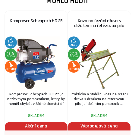
MOHLO HODIT
Kompresor Scheppach HC 25
Koza na řezání dřeva s
držákem na řetězovou pilu
AKCE
AKCE
SE
12 %
67 %
SLEVA
SLEVA
SERVIS+
SERVIS+
Kompresor Scheppach HC 25 je
Praktická a stabilní koza na řezání
é
nezbytným pomocníkem, který by
dřeva s držákem na řetězovou
.
neměl chybět v žádné domácí dí
pilu je ideálním pomocník ...
...
SKLADEM
SKLADEM
Akční cena
Výprodejová cena