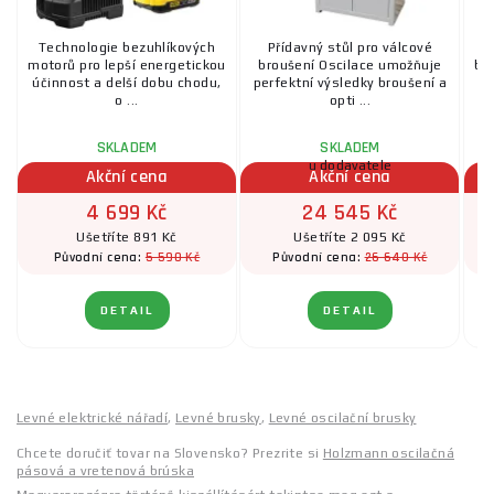
Technologie bezuhlíkových
Přídavný stůl pro válcové
motorů pro lepší energetickou
broušení Oscilace umožňuje
br
účinnost a delší dobu chodu,
perfektní výsledky broušení a
o ...
opti ...
SKLADEM
SKLADEM
u dodavatele
Akční cena
Akční cena
4 699 Kč
24 545 Kč
Ušetříte 891 Kč
Ušetříte 2 095 Kč
5 590 Kč
26 640 Kč
Původní cena:
Původní cena:
DETAIL
DETAIL
Levné elektrické nářadí
,
Levné brusky
,
Levné oscilační brusky
Chcete doručiť tovar na Slovensko? Prezrite si
Holzmann oscilačná
pásová a vretenová brúska