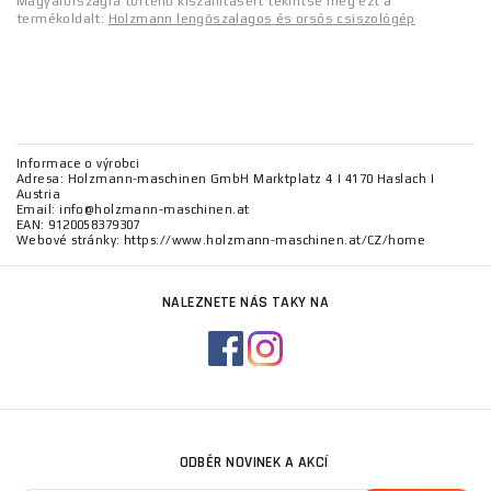
Magyarországra történő kiszállításért tekintse meg ezt a
termékoldalt:
Holzmann lengőszalagos és orsós csiszológép
Informace o výrobci
Adresa: Holzmann-maschinen GmbH Marktplatz 4 | 4170 Haslach |
Austria
Email: info@holzmann-maschinen.at
EAN: 9120058379307
Webové stránky: https://www.holzmann-maschinen.at/CZ/home
NALEZNETE NÁS TAKY NA
ODBĚR NOVINEK A AKCÍ