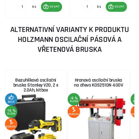
ks
ks
KOUPIT
KOUPIT
ALTERNATIVNÍ VARIANTY K PRODUKTU
HOLZMANN OSCILAČNÍ PÁSOVÁ A
VŘETENOVÁ BRUSKA
Bezuhlíková oscilační
Hranová oscilační bruska
bruska Stanley V20, 2 x
na dřevo KOS2510N 400V
2.0Ah, kitbox
-8 %
-8 
SLEVA
SLE
AKCE
-16 %
SLEVA
SERVIS+
SERV
SERVIS+