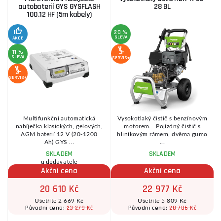
autobaterií GYS GYSFLASH
28 BL
100.12 HF (5m kabely)
20 %
SLEVA
AKCE
11 %
SLEVA
S
SERVIS+
SERVIS+
SE
Multifunkční automatická
Vysokotlaký čistič s benzínovým
nabíječka klasických, gelových,
motorem. Pojízdný čistič s
AGM baterií 12 V (20-1200
hliníkovým rámem, dvěma gumo
Ah) GYS ...
...
SKLADEM
SKLADEM
u dodavatele
Akční cena
Akční cena
20 610 Kč
22 977 Kč
Ušetříte 2 669 Kč
Ušetříte 5 809 Kč
23 279 Kč
28 786 Kč
Původní cena:
Původní cena: