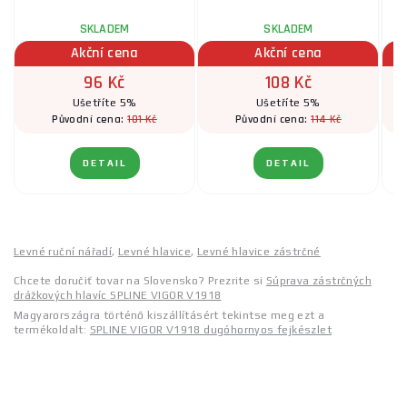
SKLADEM
SKLADEM
Akční cena
Akční cena
96 Kč
108 Kč
Ušetříte 5%
Ušetříte 5%
101 Kč
114 Kč
Původní cena:
Původní cena:
DETAIL
DETAIL
Levné ruční nářadí
,
Levné hlavice
,
Levné hlavice zástrčné
Chcete doručiť tovar na Slovensko? Prezrite si
Súprava zástrčných
drážkových hlavíc SPLINE VIGOR V1918
Magyarországra történő kiszállításért tekintse meg ezt a
termékoldalt:
SPLINE VIGOR V1918 dugóhornyos fejkészlet