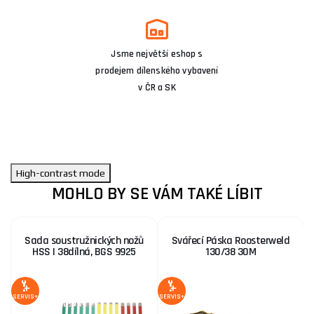
Jsme největší eshop s
prodejem dílenského vybavení
v ČR a SK
High-contrast mode
MOHLO BY SE VÁM TAKÉ LÍBIT
Sada soustružnických nožů
Svářecí Páska Roosterweld
HSS | 38dílná, BGS 9925
130/38 30M
1
S
SERVIS+
SERVIS+