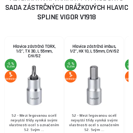
SADA ZÁSTRČNÝCH DRÁŽKOVÝCH HLAVIC
SPLINE VIGOR V1918
Hlavice zástrčná TORX,
Hlavice zástrčná imbus,
1/2", TX 30, L 55mm,
1/2", HX 10, L 55mm, CrV/S2
1
CrV/S2
-5 %
-5 %
-5 
SLEVA
SLEVA
SLE
SERVIS+
SERVIS+
SERV
S2 - Mezi legovanou ocelí
S2 - Mezi legovanou ocelí
nejvyšší třídy vyniká svými
nejvyšší třídy vyniká svými
n
vlastnosti ocel s označením
vlastnosti ocel s označením
vl
S2. Svým ...
S2. Svým ...