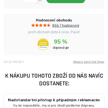
Hodnocení obchodu
8667 hodnocení
profi obchod+dobrá cena. Pavel
95 %
doporučuje
DALŠÍ MODELY
Hlavice zástrčné Vigor
K NÁKUPU TOHOTO ZBOŽÍ OD NÁS NAVÍC
DOSTANETE:
Nadstandartní přístup k případným reklamacím
Vy nic neposíláte, my si pro zboží pošleme dopravu,