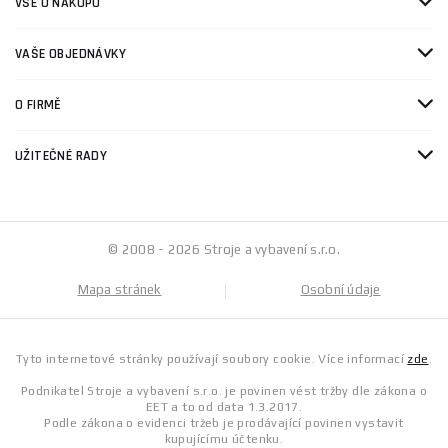
VŠE O NÁKUPU
VAŠE OBJEDNÁVKY
O FIRMĚ
UŽITEČNÉ RADY
© 2008 - 2026 Stroje a vybavení s.r.o.
Mapa stránek
Osobní údaje
Tyto internetové stránky používají soubory cookie. Více informací
zde
.
Podnikatel Stroje a vybavení s.r.o. je povinen vést tržby dle zákona o
EET a to od data 1.3.2017.
Podle zákona o evidenci tržeb je prodávající povinen vystavit
kupujícímu účtenku.