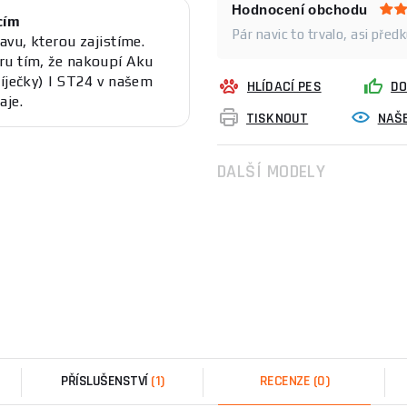
Hodnocení obchodu
cím
Pár navic to trvalo, asi před
avu, kterou zajistíme.
ru tím, že nakoupí Aku
bíječky) | ST24 v našem
HLÍDACÍ PES
DO
aje.
TISKNOUT
NAŠE
DALŠÍ MODELY
PŘÍSLUŠENSTVÍ
(1)
RECENZE
(0)