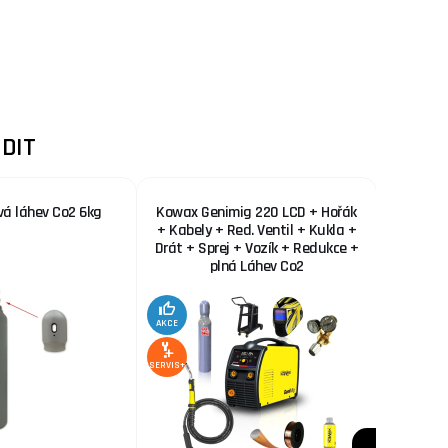
DIT
vá láhev Co2 6kg
Kowax Genimig 220 LCD + Hořák
KOWAX 
+ Kabely + Red. Ventil + Kukla +
Drát + Sprej + Vozík + Redukce +
plná Láhev Co2
AKCE
AKCE
SERVIS+
SERVIS+