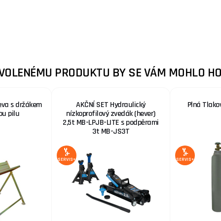
ZVOLENÉMU PRODUKTU BY SE VÁM MOHLO HO
eva s držákem
AKČNÍ SET Hydraulický
Plná Tlako
ou pilu
nízkoprofilový zvedák (hever)
2,5t MB-LPJB-LITE s podpěrami
3t MB-JS3T
SERVIS+
SERVIS+