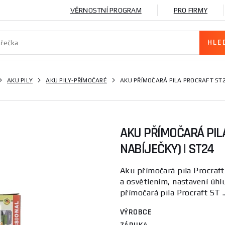
VĚRNOSTNÍ PROGRAM
PRO FIRMY
AKU PILY
AKU PILY-PŘÍMOČARÉ
AKU PŘÍMOČARÁ PILA PROCRAFT ST24
AKU PŘÍMOČARÁ PILA
NABÍJEČKY) | ST24
Aku přímočará pila Procraft
a osvětlením, nastavení úhl
přímočará pila Procraft ST .
VÝROBCE