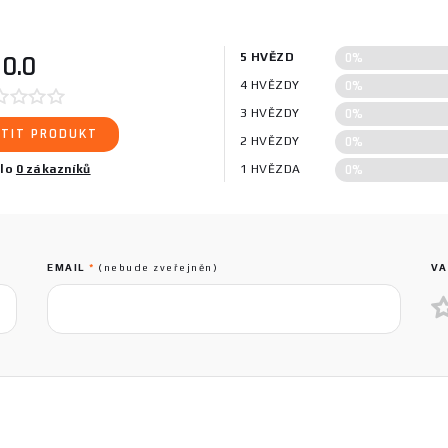
0%
0.0
5 HVĚZD
0%
4 HVĚZDY
0%
3 HVĚZDY
TIT PRODUKT
0%
2 HVĚZDY
0%
ilo
0 zákazníků
1 HVĚZDA
EMAIL
*
(nebude zveřejněn)
VA