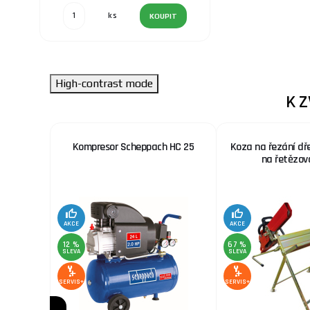
ks
KOUPIT
High-contrast mode
K 
 nerez.
Kompresor Scheppach HC 25
Koza na řezání dř
x. šíře
na řetězov
AKCE
AKCE
12 %
67 %
SLEVA
SLEVA
SERVIS+
SERVIS+