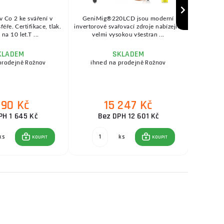
v Co 2 ke sváření v
GeniMig®220LCD jsou moderní
SEP
ře. Certifikace, tlak.
invertorové svařovací zdroje nabízející
KOWAX®
na 10 let.T ...
velmi vysokou všestran ...
se
KLADEM
SKLADEM
prodejně Rožnov
ihned na prodejně Rožnov
ihne
990 Kč
15 247 Kč
PH 1 645 Kč
Bez DPH 12 601 Kč
ks
ks
KOUPIT
KOUPIT