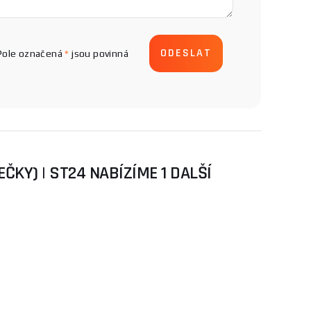
Pole označená
*
jsou povinná
KY) | ST24 NABÍZÍME 1 DALŠÍ