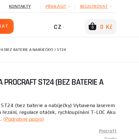
KONTAKTY
PŘIHLÁSIT
REGISTROVAT
CZ
0 Kč
0
 (BEZ BATERIE A NABÍJEČKY) | ST24
 PROCRAFT ST24 (BEZ BATERIE A
 ST24 (bez baterie a nabíječky) Vybavena laserem
u řezání, regulace otáček, rychloupínání T-LOC Aku
..
(Podrobný popis)
Procraft