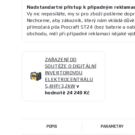
Nadstandartní přístup k případným reklama
Vy nic neposíláte, my si pro zboží pošleme dopr
Nechceme, aby zákazník, který nám vkládá důvě
přímočará pila Procraft ST24 (bez baterie a na
obchodu, měl při případné reklamaci nějaké výd
ZAŘAZENÍ DO
SOUTĚŽE O DIGITÁLNÍ
INVERTOROVOU
ELEKTROCENTRÁLU
5,4HP/3,2kW
v
hodnotě 24 240 Kč
POPIS
PARAMETRY