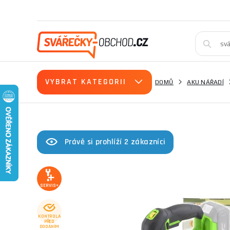
VYBRAT KATEGORII
DOMŮ
AKU NÁŘADÍ
Právě si prohlíží 2 zákazníci
SERVIS+
KONTROLA
PŘED
DODÁNÍM