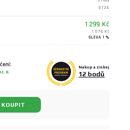
3 roky
ST24
1 299 Kč
1 074 Kč
SLEVA 1 %
čení:
Nakup a získej
2. 8.
12 bodů
KOUPIT