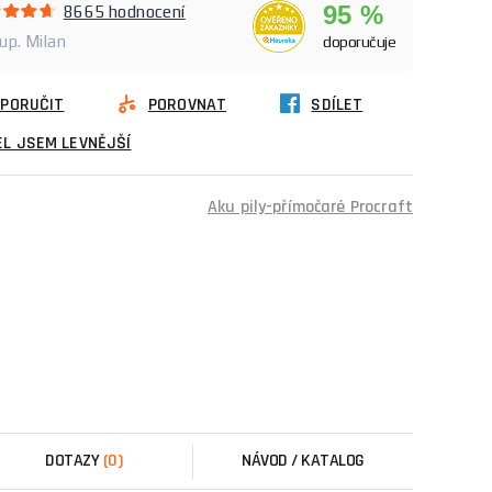
95 %
8665 hodnocení
kup. Milan
doporučuje
PORUČIT
POROVNAT
SDÍLET
L JSEM LEVNĚJŠÍ
Aku pily-přímočaré Procraft
DOTAZY
(0)
NÁVOD / KATALOG