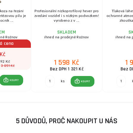
 koza na řezání
Profesionální nízkoprofilový hever pro
Tlaková láhe
etězovou pilu je
zvedání vozidel i s nízkým podvozkem!
ochranné atmosfé
cník ...
vyrobeno z v ...
zkouška 
EM
SKLADEM
S
jně Rožnov
ihned na prodejně Rožnov
ihned na 
á cena
 Kč
1 598 Kč
1 
592 Kč
3 891 Kč
:
Bez DPH 1 321 Kč
Bez D
KOUPIT
ks
KOUPIT
5 DŮVODŮ, PROČ NAKOUPIT U NÁS