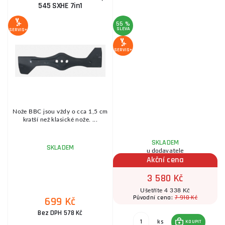
545 SXHE 7in1
55 %
SLEVA
SERVIS+
SE
SERVIS+
Nože BBC jsou vždy o cca 1,5 cm
U
kratší než klasické nože. ...
.
SKLADEM
SKLADEM
u dodavatele
Akční cena
3 580 Kč
Ušetříte 4 338 Kč
7 918 Kč
Původní cena:
699 Kč
Bez DPH 578 Kč
ks
KOUPIT