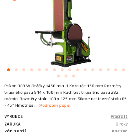
Príkon 380 W Otáčky 1450 min-1 Kotouče 150 mm Rozměry
brusněho pásu 914 x 100 mm Ruchlost brusněho pásu 282
m/min. Rozměry stolu 188 x 125 mm Šikme nastavení stolu 0°
- 45° Hmotnos ...
(Podrobný popis)
VÝROBCE
Procraft
ZÁRUKA
3 roky
KÓD ZBOŽÍ
BDS380