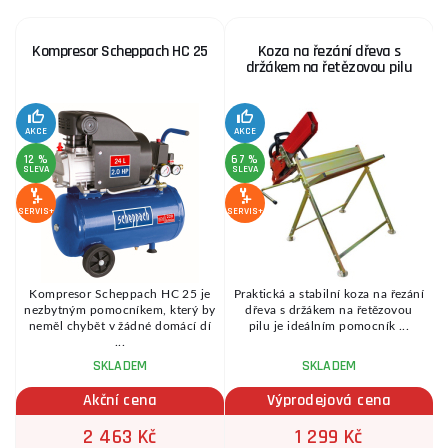
Kompresor Scheppach HC 25
Koza na řezání dřeva s
držákem na řetězovou pilu
AKCE
AKCE
SE
12 %
67 %
SLEVA
SLEVA
SERVIS+
SERVIS+
Kompresor Scheppach HC 25 je
Praktická a stabilní koza na řezání
é
nezbytným pomocníkem, který by
dřeva s držákem na řetězovou
.
neměl chybět v žádné domácí dí
pilu je ideálním pomocník ...
...
SKLADEM
SKLADEM
Akční cena
Výprodejová cena
2 463 Kč
1 299 Kč