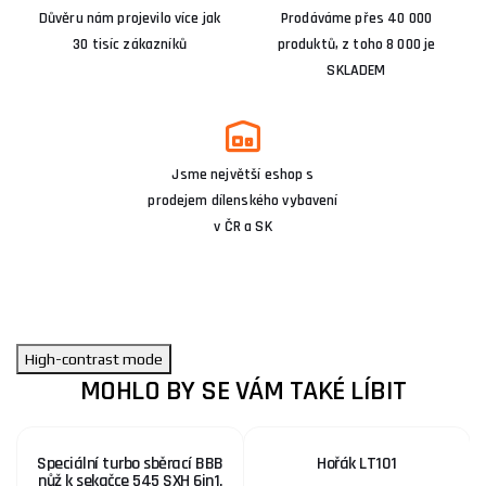
Důvěru nám projevilo více jak
Prodáváme přes 40 000
30 tisíc zákazníků
produktů, z toho 8 000 je
SKLADEM
Jsme největší eshop s
prodejem dílenského vybavení
v ČR a SK
High-contrast mode
MOHLO BY SE VÁM TAKÉ LÍBIT
Speciální turbo sběrací BBB
Hořák LT101
nůž k sekačce 545 SXH 6in1,