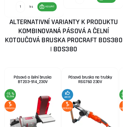
ks
KOUPIT
ALTERNATIVNÍ VARIANTY K PRODUKTU
KOMBINOVANÁ PÁSOVÁ A ČELNÍ
KOTOUČOVÁ BRUSKA PROCRAFT BDS380
| BDS380
Pásová a čelní bruska
Pásová bruska na trubky
k
BT203-914_230V
RSG760 230V
-15 %
-15
SLEVA
SLE
AKCE
SERVIS+
SERVIS+
SERV