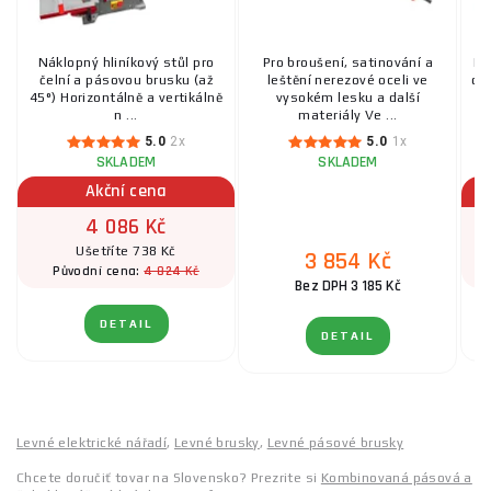
Náklopný hliníkový stůl pro
Pro broušení, satinování a
Ko
čelní a pásovou brusku (až
leštění nerezové oceli ve
dř
45°) Horizontálně a vertikálně
vysokém lesku a další
n ...
materiály Ve ...
5.0
2x
5.0
1x
SKLADEM
SKLADEM
Akční cena
4 086 Kč
Ušetříte 738 Kč
3 854 Kč
4 824 Kč
Původní cena:
Bez DPH 3 185 Kč
DETAIL
DETAIL
Levné elektrické nářadí
,
Levné brusky
,
Levné pásové brusky
Chcete doručiť tovar na Slovensko? Prezrite si
Kombinovaná pásová a