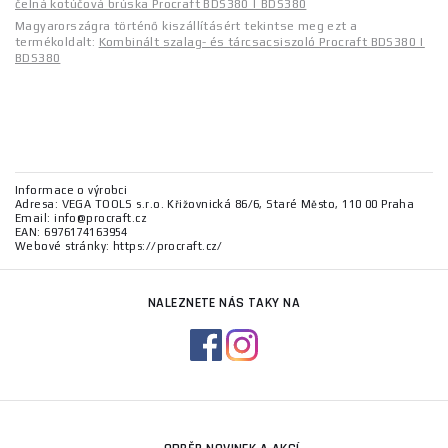
čelná kotúčová brúska Procraft BDS380 | BDS380
Magyarországra történő kiszállításért tekintse meg ezt a
termékoldalt:
Kombinált szalag- és tárcsacsiszoló Procraft BDS380 |
BDS380
Informace o výrobci
Adresa: VEGA TOOLS s.r.o. Křižovnická 86/6, Staré Město, 110 00 Praha
Email: info@procraft.cz
EAN: 6976174163954
Webové stránky: https://procraft.cz/
NALEZNETE NÁS TAKY NA