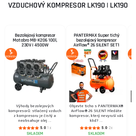
VZDUCHOVÝ KOMPRESOR LK190 | LK190
Bezolejový kompresor
PANTERMAX Super tichý
Matabro MB-K206 100l,
bezolejový kompresor
230V | 4500W
AirFlow® 26 SILENT SET1
SERVIS+
SERVIS+
SERV
Výhody bezolejových
Objevte ticho s PANTERMAX®
kompresorů: stlačený vzduch
AirFlow® 26 SILENT Hledáte
ko
z kompresoru je čistý a
kompresor, který nevyruší váš
neobsahuje olej ...
klid? ...
5.0
1x
5.0
2x
SKLADEM
SKLADEM