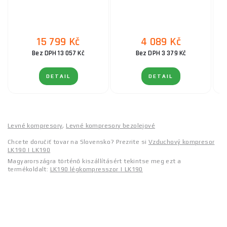
15 799 Kč
4 089 Kč
Bez DPH 13 057 Kč
Bez DPH 3 379 Kč
DETAIL
DETAIL
Levné kompresory
,
Levné kompresory bezolejové
Chcete doručiť tovar na Slovensko? Prezrite si
Vzduchový kompresor
LK190 | LK190
Magyarországra történő kiszállításért tekintse meg ezt a
termékoldalt:
LK190 légkompresszor | LK190