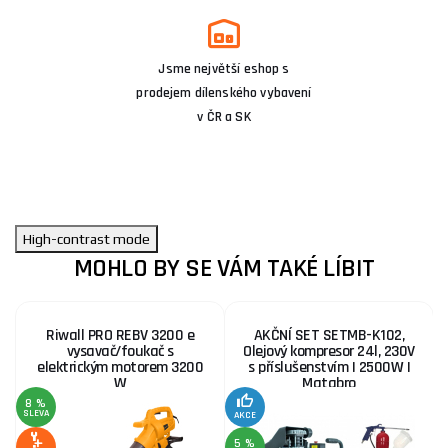
Jsme největší eshop s
prodejem dílenského vybavení
v ČR a SK
High-contrast mode
MOHLO BY SE VÁM TAKÉ LÍBIT
Riwall PRO REBV 3200 e
AKČNÍ SET SETMB-K102,
vysavač/foukač s
Olejový kompresor 24l, 230V
elektrickým motorem 3200
s příslušenstvím | 2500W |
W
Matabro
8 %
1
SLEVA
S
AKCE
5 %