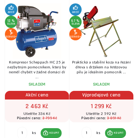
AKCE
AKCE
SE
12 %
67 %
SLEVA
SLEVA
SERVIS+
SERVIS+
Kompresor Scheppach HC 25 je
Praktická a stabilní koza na řezání
é
nezbytným pomocníkem, který by
dřeva s držákem na řetězovou
.
neměl chybět v žádné domácí dí
pilu je ideálním pomocník ...
...
SKLADEM
SKLADEM
Akční cena
Výprodejová cena
2 463 Kč
1 299 Kč
Ušetříte 336 Kč
Ušetříte 2 592 Kč
2 799 Kč
3 891 Kč
Původní cena:
Původní cena:
ks
ks
KOUPIT
KOUPIT