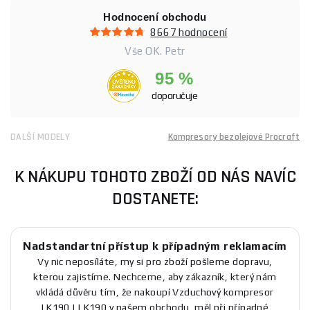
Hodnocení obchodu
8667 hodnocení
Vše OK. Petr
95 %
doporučuje
DALŠÍ MODELY
Kompresory bezolejové Procraft
K NÁKUPU TOHOTO ZBOŽÍ OD NÁS NAVÍC
DOSTANETE:
Nadstandartní přístup k případným reklamacím
Vy nic neposíláte, my si pro zboží pošleme dopravu,
kterou zajistíme. Nechceme, aby zákazník, který nám
vkládá důvěru tím, že nakoupí Vzduchový kompresor
LK190 | LK190 v našem obchodu, měl při případné