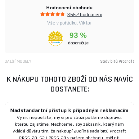
Hodnocení obchodu
8662 hodnocení
Vše v pořádku. Viktor
93 %
doporučuje
DALŠÍ MODELY
Sady bitů Procraft
K NÁKUPU TOHOTO ZBOŽÍ OD NÁS NAVÍC
DOSTANETE:
Nadstandartní přístup k případným reklamacím
Vy nic neposíláte, my si pro zboží pošleme dopravu,
kterou zajistíme. Nechceme, aby zákazník, který nám
vkládá důvěru tím, že nakoupí 28dílná sada bitů Procraft
PRSS-28, S2 | PRSS-28 v našem obchodu, měl při