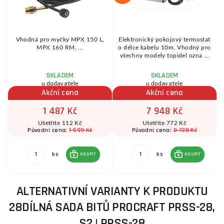
í
Vhodná pro myčky MPX 150 L,
Elektronický pokojový termostat
o
MPX 160 RM. ...
o délce kabelu 10m. Vhodný pro
všechny modely topidel ozna ...
SKLADEM
SKLADEM
u dodavatele
u dodavatele
Akční cena
Akční cena
1 487 Kč
7 948 Kč
Ušetříte 112 Kč
Ušetříte 772 Kč
1 599 Kč
8 720 Kč
Původní cena:
Původní cena:
ks
ks
KOUPIT
KOUPIT
ALTERNATIVNÍ VARIANTY K PRODUKTU
28DÍLNÁ SADA BITŮ PROCRAFT PRSS-28,
S2 | PRSS-28