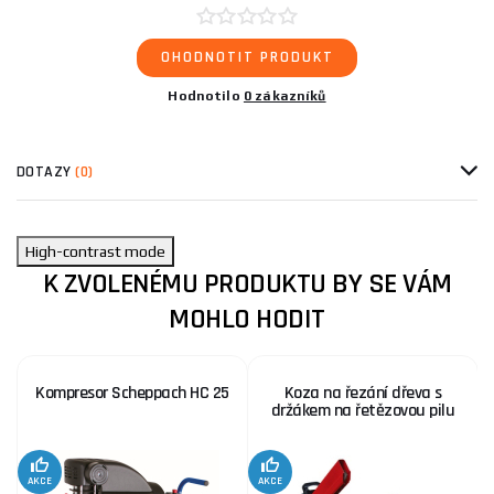
OHODNOTIT PRODUKT
Hodnotilo
0 zákazníků
DOTAZY
(0)
High-contrast mode
K ZVOLENÉMU PRODUKTU BY SE VÁM
MOHLO HODIT
Kompresor Scheppach HC 25
Koza na řezání dřeva s
držákem na řetězovou pilu
AKCE
AKCE
SE