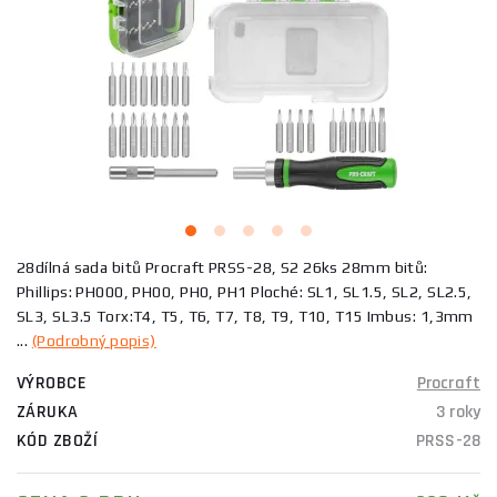
28dílná sada bitů Procraft PRSS-28, S2 26ks 28mm bitů:
Phillips: PH000, PH00, PH0, PH1 Ploché: SL1, SL1.5, SL2, SL2.5,
SL3, SL3.5 Torx:T4, T5, T6, T7, T8, T9, T10, T15 Imbus: 1,3mm
...
(Podrobný popis)
VÝROBCE
Procraft
ZÁRUKA
3 roky
KÓD ZBOŽÍ
PRSS-28