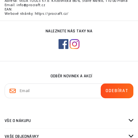
Adresa: VEGA TOOLS s.r.o. Křižovnická 86/6, Staré Město, 110 00 Praha
Email: info@procraft.cz
EAN:
Webové stránky: https://procraft.cz/
NALEZNETE NÁS TAKY NA
ODBĚR NOVINEK A AKCÍ
VŠE O NÁKUPU
VAŠE OBJEDNÁVKY