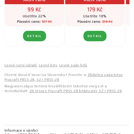
99 Kč
179 Kč
Ušetříte 22%
Ušetříte 18%
127 Kč
218 Kč
Původní cena:
Původní cena:
DETAIL
DETAIL
Levné ruční nářadí
,
Levné bity
,
Levné sady bitů
Chcete doručiť tovar na Slovensko? Prezrite si
28dielna sada bitov
Procraft PRSS-28, S2 | PRSS-28
Magyarországra történő kiszállításért tekintse meg ezt a
termékoldalt:
28 részes Procraft PRSS-28 bitkészlet, S2 | PRSS-28
Informace o výrobci