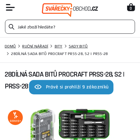
0
DOMŮ
RUČNÍ NÁŘADÍ
BITY
SADY BITŮ
28DÍLNÁ SADA BITŮ PROCRAFT PRSS-28, S2 | PRSS-28
28DÍLNÁ SADA BITŮ PROCRAFT PRSS-28, S2 |
PRSS-28
Právě si prohlíží 9 zákazníků
SERVIS+