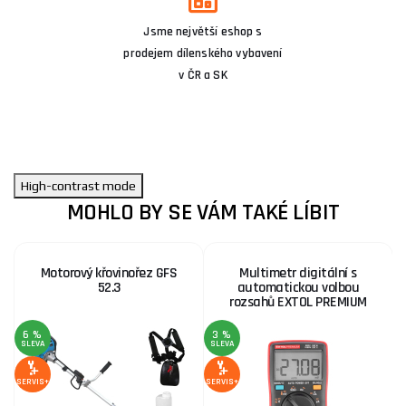
Jsme největší eshop s
prodejem dílenského vybavení
v ČR a SK
High-contrast mode
MOHLO BY SE VÁM TAKÉ LÍBIT
Motorový křovinořez GFS
Multimetr digitální s
52.3
automatickou volbou
rozsahů EXTOL PREMIUM
6 %
3 %
SLEVA
SLEVA
S
SERVIS+
SERVIS+
SE