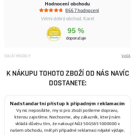
Hodnocení obchodu
8667 hodnocení
Velmi dobrý obchod. Karel
95 %
doporučuje
DALŠÍ MODELY
VeGA
K NÁKUPU TOHOTO ZBOŽÍ OD NÁS NAVÍC
DOSTANETE:
Nadstandartní přístup k případným reklamacím
Vy nic neposíláte, my si pro zboží pošleme dopravu,
kterou zajistíme. Nechceme, aby zákazník, který nám
vkládá důvěru tím, že nakoupí Nůž 50GS651000000 v
našem obchodu, měl při případné reklamaci nějaké výdaje.