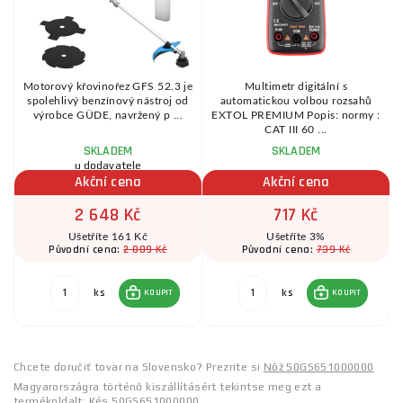
Motorový křovinořez GFS 52.3 je
Multimetr digitální s
spolehlivý benzínový nástroj od
automatickou volbou rozsahů
.
výrobce GÜDE, navržený p ...
EXTOL PREMIUM Popis: normy :
CAT III 60 ...
SKLADEM
SKLADEM
u dodavatele
Akční cena
Akční cena
2 648 Kč
717 Kč
Ušetříte 161 Kč
Ušetříte 3%
2 809 Kč
739 Kč
Původní cena:
Původní cena:
ks
ks
KOUPIT
KOUPIT
Chcete doručiť tovar na Slovensko? Prezrite si
Nôž 50GS651000000
Magyarországra történő kiszállításért tekintse meg ezt a
termékoldalt:
Kés 50GS651000000