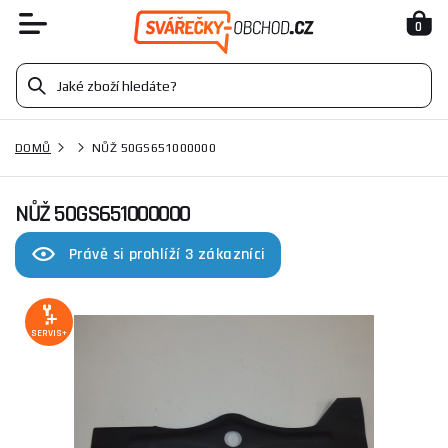
0
DOMŮ
NŮŽ 50GS651000000
NŮŽ 50GS651000000
Právě si prohlíží 3 zákazníci
SERVIS+