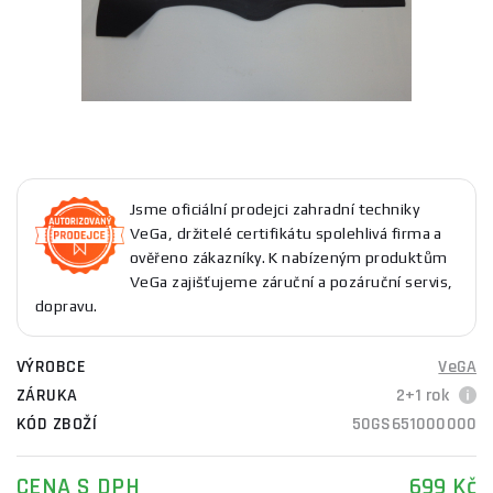
Jsme oficiální prodejci zahradní techniky
VeGa, držitelé certifikátu spolehlivá firma a
ověřeno zákazníky. K nabízeným produktům
VeGa zajišťujeme záruční a pozáruční servis,
dopravu.
VÝROBCE
VeGA
ZÁRUKA
2+1 rok
KÓD ZBOŽÍ
50GS651000000
CENA S DPH
699 Kč