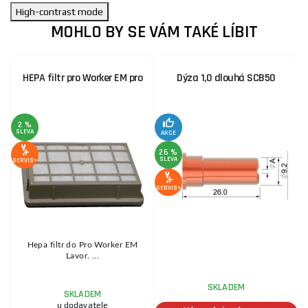
High-contrast mode
MOHLO BY SE VÁM TAKÉ LÍBIT
HEPA filtr pro Worker EM pro
Dýza 1,0 dlouhá SCB50
2 %
SLEVA
S
AKCE
26 %
SLEVA
SERVIS+
SE
SERVIS+
Hepa filtr do Pro Worker EM
Lavor. ...
SKLADEM
SKLADEM
u dodavatele