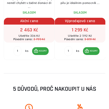
.
neměl chybět v žádné domácí dí
pilu je ideálním pomocník ...
...
SKLADEM
SKLADEM
Akční cena
Výprodejová cena
2 463 Kč
1 299 Kč
Ušetříte 336 Kč
Ušetříte 2 592 Kč
2 799 Kč
3 891 Kč
Původní cena:
Původní cena:
ks
ks
KOUPIT
KOUPIT
5 DŮVODŮ, PROČ NAKOUPIT U NÁS