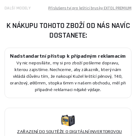
DALŠÍ MODELY
Příslušenství pro leštící brusky EXTOL PREMIUM
K NÁKUPU TOHOTO ZBOŽÍ OD NÁS NAVÍC
DOSTANETE:
Nadstandartní přístup k případným reklamacím
Vy nic neposíláte, my si pro zboží pošleme dopravu,
kterou zajistíme. Nechceme, aby zákazník, který nám
vkládá důvěru tím, že nakoupí Kužel leštící pěnový, T40,
oranžový, ⌀80mm, stopka 6mm v našem obchodu, měl při
případné reklamaci nějaké výdaje.
ZAŘAZENÍ DO SOUTĚŽE O DIGITÁLNÍ INVERTOROVOU