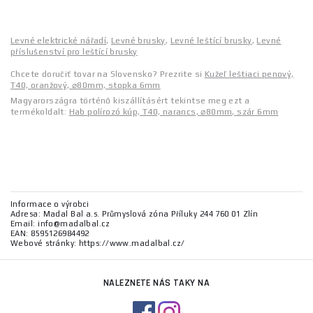
Levné elektrické nářadí
,
Levné brusky
,
Levné leštící brusky
,
Levné
příslušenství pro leštící brusky
Chcete doručiť tovar na Slovensko? Prezrite si
Kužeľ leštiaci penový,
T40, oranžový, ⌀80mm, stopka 6mm
Magyarországra történő kiszállításért tekintse meg ezt a
termékoldalt:
Hab polírozó kúp, T40, narancs, ⌀80mm, szár 6mm
Informace o výrobci
Adresa: Madal Bal a.s. Průmyslová zóna Příluky 244 760 01 Zlín
Email: info@madalbal.cz
EAN: 8595126984492
Webové stránky: https://www.madalbal.cz/
NALEZNETE NÁS TAKY NA