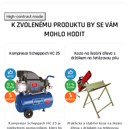
High-contrast mode
K ZVOLENÉMU PRODUKTU BY SE VÁM
MOHLO HODIT
Kompresor Scheppach HC 25
Koza na řezání dřeva s
držákem na řetězovou pilu
AKCE
AKCE
SE
12 %
67 %
SLEVA
SLEVA
SERVIS+
SERVIS+
Kompresor Scheppach HC 25 je
Praktická a stabilní koza na řezání
é
nezbytným pomocníkem, který by
dřeva s držákem na řetězovou