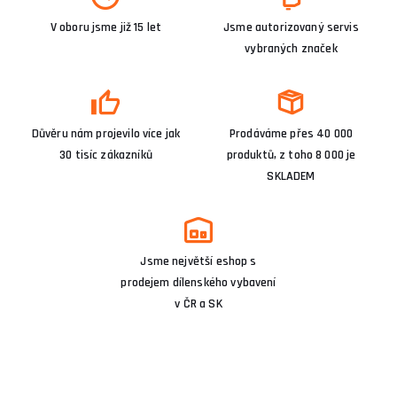
V oboru jsme již 15 let
Jsme autorizovaný servis
vybraných značek
Důvěru nám projevilo více jak
Prodáváme přes 40 000
30 tisíc zákazníků
produktů, z toho 8 000 je
SKLADEM
Jsme největší eshop s
prodejem dílenského vybavení
v ČR a SK