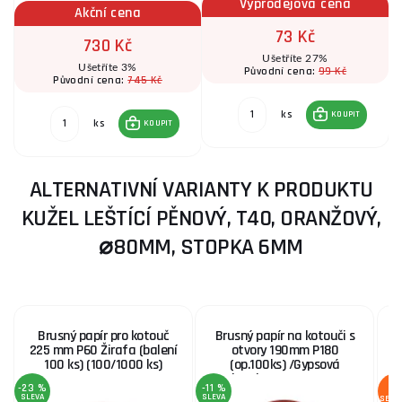
Výprodejová cena
Akční cena
73 Kč
730 Kč
Ušetříte 27%
Ušetříte 3%
99 Kč
Původní cena:
745 Kč
Původní cena:
ks
KOUPIT
ks
KOUPIT
ALTERNATIVNÍ VARIANTY K PRODUKTU
KUŽEL LEŠTÍCÍ PĚNOVÝ, T40, ORANŽOVÝ,
⌀80MM, STOPKA 6MM
Brusný papír pro kotouč
Brusný papír na kotouči s
225 mm P60 Žirafa (balení
otvory 190mm P180
100 ks) (100/1000 ks)
(op.100ks) /Gypsová
bruska/ (100/1000)
-23 %
-11 %
SLEVA
SLEVA
SERV