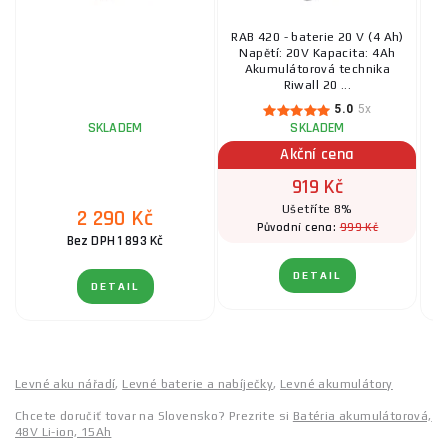
RAB 420 - baterie 20 V (4 Ah)
Napětí: 20V Kapacita: 4Ah
Akumulátorová technika
Ak
Riwall 20 ...
5.0
5x
SKLADEM
SKLADEM
Akční cena
919 Kč
Ušetříte 8%
2 290 Kč
999 Kč
Původní cena:
Bez DPH 1 893 Kč
DETAIL
DETAIL
Levné aku nářadí
,
Levné baterie a nabíječky
,
Levné akumulátory
Chcete doručiť tovar na Slovensko? Prezrite si
Batéria akumulátorová,
48V Li-ion, 15Ah