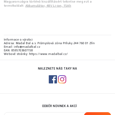
Magyarországra történő kiszállításért tekintse meg ezt a
termékoldalt:
Akkumulátor, 48V Li-ion, 15Ah
Informace o výrobci
Adresa: Madal Bal a.s. Průmyslová zóna Příluky 244 760 01 Zlín
Email: info@madalbal.cz
EAN: 8595703607158
Webové stránky: https://www.madalbal.cz/
NALEZNETE NÁS TAKY NA
ODBĚR NOVINEK A AKCÍ