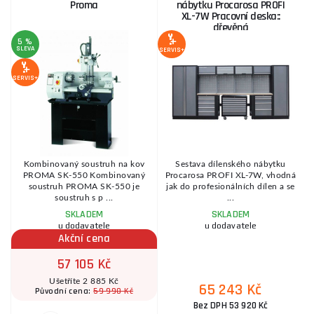
Proma
nábytku Procarosa PROFI
XL-7W Pracovní deska::
dřevěná
5 %
SLEVA
S
SERVIS+
SERVIS+
SE
l
Kombinovaný soustruh na kov
Sestava dílenského nábytku
PROMA SK-550 Kombinovaný
Procarosa PROFI XL-7W, vhodná
soustruh PROMA SK-550 je
jak do profesionálních dílen a se
soustruh s p ...
...
SKLADEM
SKLADEM
u dodavatele
u dodavatele
Akční cena
57 105 Kč
Ušetříte 2 885 Kč
65 243 Kč
59 990 Kč
Původní cena:
Bez DPH 53 920 Kč