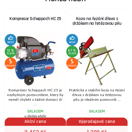
Kompresor Scheppach HC 25
Koza na řezání dřeva s
držákem na řetězovou pilu
AKCE
AKCE
SE
12 %
67 %
SLEVA
SLEVA
SERVIS+
SERVIS+
Kompresor Scheppach HC 25 je
Praktická a stabilní koza na řezání
é
nezbytným pomocníkem, který by
dřeva s držákem na řetězovou
.
neměl chybět v žádné domácí dí
pilu je ideálním pomocník ...
...
SKLADEM
SKLADEM
u dodavatele
Akční cena
Výprodejová cena