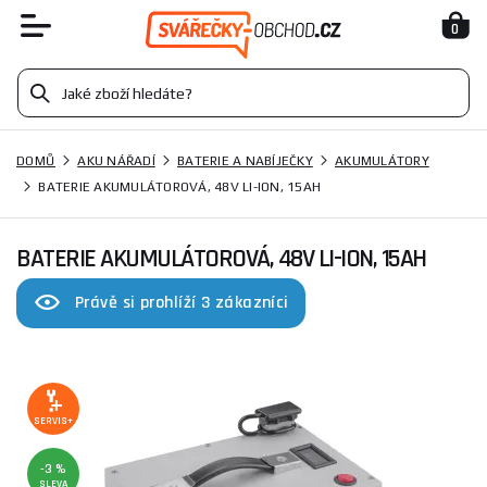
0
DOMŮ
AKU NÁŘADÍ
BATERIE A NABÍJEČKY
AKUMULÁTORY
BATERIE AKUMULÁTOROVÁ, 48V LI-ION, 15AH
BATERIE AKUMULÁTOROVÁ, 48V LI-ION, 15AH
Právě si prohlíží 3 zákazníci
SERVIS+
-3 %
SLEVA