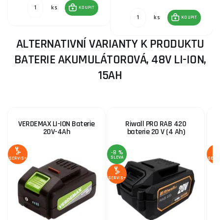
ks
KOUPIT
ks
KOUPIT
ALTERNATIVNÍ VARIANTY K PRODUKTU
BATERIE AKUMULÁTOROVÁ, 48V LI-ION,
15AH
VERDEMAX LI-ION Baterie
Riwall PRO RAB 420
20V-4Ah
baterie 20 V (4 Ah)
-8 %
SLEVA
SERVIS+
SERV
SERVIS+