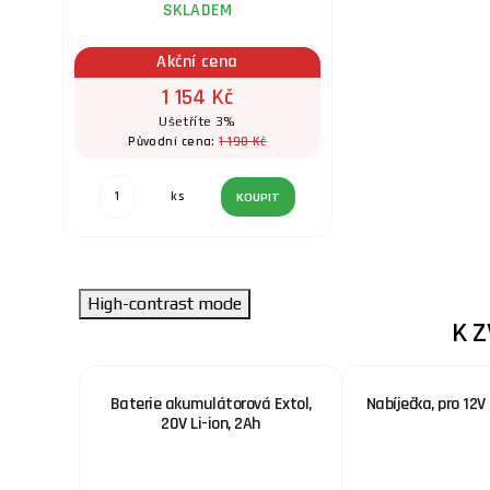
SKLADEM
Akční cena
1 154 Kč
Ušetříte 3%
1 190 Kč
Původní cena:
ks
KOUPIT
High-contrast mode
K 
HARE20V,
Baterie akumulátorová Extol,
Nabíječka, pro 12V 
rie a
20V Li-ion, 2Ah