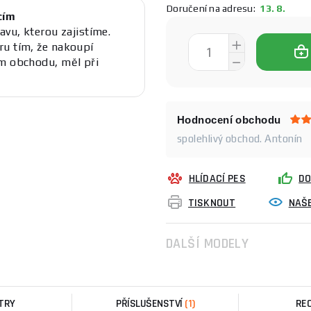
Doručení na adresu:
13. 8.
cím
avu, kterou zajistíme.
ru tím, že nakoupí
em obchodu, měl při
Hodnocení obchodu
spolehlivý obchod. Antonín
HLÍDACÍ PES
DO
TISKNOUT
NAŠE
DALŠÍ MODELY
TRY
PŘÍSLUŠENSTVÍ
(1)
RE