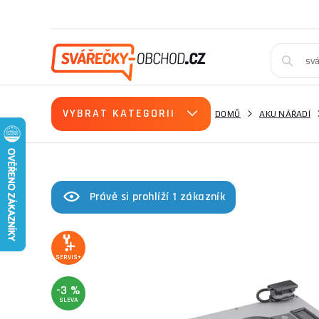
VYBRAT KATEGORII
DOMŮ
AKU NÁŘADÍ
Právě si prohlíží 1 zákazník
SERVIS+
-3 %
SLEVA