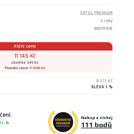
EXTOL PREMIUM
2 roky
8891591B
Akční cena
11 145 Kč
Ušetříte 345 Kč
Původní cena:
11 490 Kč
9 211 Kč
SLEVA 1 %
čení:
Nakup a získej
1. 8.
111 bodů