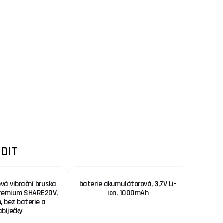
DIT
á vibrační bruska
baterie akumulátorová, 3,7V Li-
Akumul
Premium SHARE20V,
ion, 1000mAh
115
n, bez baterie a
SHARE20
abíječky