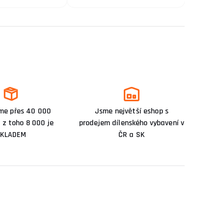
me přes 40 000
Jsme největší eshop s
 z toho 8 000 je
prodejem dílenského vybavení v
KLADEM
ČR a SK