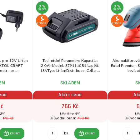
3 %
3 %
SLEVA
SLEVA
SERVIS+
SERVIS+
: pro 12V Li-ion
Technické Parametry: Kapacita:
Akumulátorová 
 EXTOL CRAFT
2,0AhModel: 8791110B1Napětí:
Extol Premium 
etr : pr ...
18VTyp: Li-IonDistribuce: CzŘa ...
bez bat
EM
SKLADEM
S
ena
Akční cena
Ak
Kč
766 Kč
6
 3%
Ušetříte 4%
Uš
170 Kč
790 Kč
a:
Původní cena:
Původn
ks
KOUPIT
KOUPIT