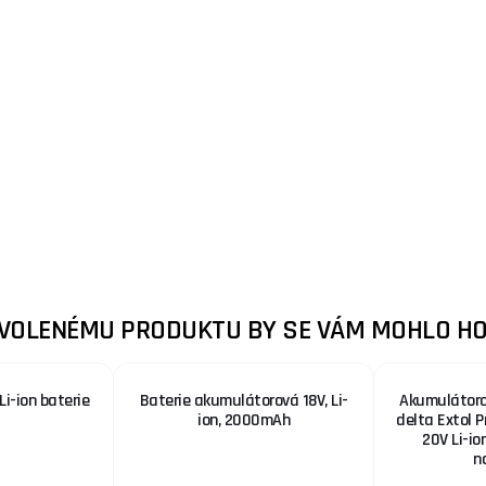
ZVOLENÉMU PRODUKTU BY SE VÁM MOHLO HO
Li-ion baterie
Baterie akumulátorová 18V, Li-
Akumulátorov
ion, 2000mAh
delta Extol 
20V Li-io
n