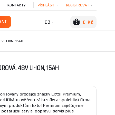
KONTAKTY
PŘIHLÁSIT
REGISTROVAT
CZ
0 Kč
0
V LI-ION, 15AH
OVÁ, 48V LI-ION, 15AH
orizovaný prodejce značky Extol Premium,
certifikátu ověřeno zákazníky a spolehlivá firma.
eným produktům Extol Premium zajišťujeme
 pozáruční servis, dopravu, servis plus.