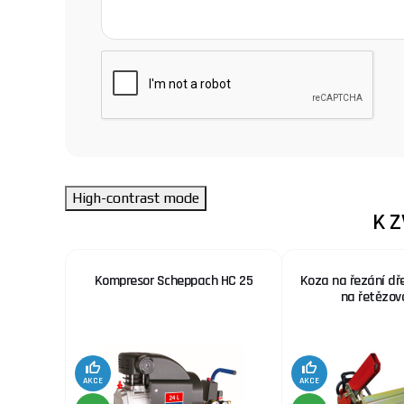
High-contrast mode
K 
 nerez.
Kompresor Scheppach HC 25
Koza na řezání dř
x. šíře
na řetězov
AKCE
AKCE