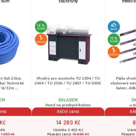
, 50m
soustruhy
mědi/s
14 %
SLEVA
AKCE
15 %
SLEVA
SERVIS+
SERVIS+
ní tlak 21bar,
Vhodný pro soustruhy TU 2304 / TU
Pájka vhodn
2bar Technické
2404 / TU 2506 / TU 2807 / TU 3008.
obalovené mědi
 (6/12m ...
...
balení, dél
EM
SKLADEM
S
ihned na prodejně Rožnov
u d
ena
Akční cena
Ak
 Kč
14 283 Kč
8
 4%
Ušetříte 2 403 Kč
Ušet
1 289 Kč
16 686 Kč
:
Původní cena:
Původní