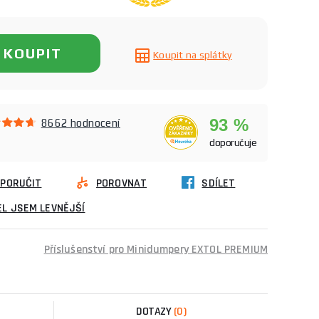
KOUPIT
Koupit na splátky
93 %
8662 hodnocení
doporučuje
PORUČIT
POROVNAT
SDÍLET
L JSEM LEVNĚJŠÍ
Příslušenství pro Minidumpery EXTOL PREMIUM
DOTAZY
(0)