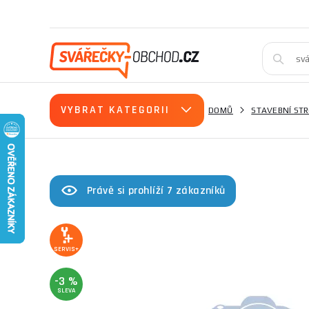
VYBRAT KATEGORII
DOMŮ
STAVEBNÍ STR
Právě si prohlíží 7 zákazníků
SERVIS+
-3 %
SLEVA