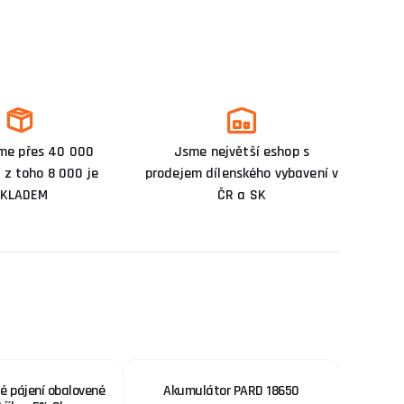
me přes 40 000
Jsme největší eshop s
 z toho 8 000 je
prodejem dílenského vybavení v
KLADEM
ČR a SK
dé pájení obalovené
Akumulátor PARD 18650
Redukčn