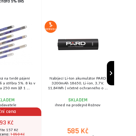
tříbra 5% 8ks
SERVIS+
AKCE
22 %
SLEVA
SERVIS+
á na tvrdé pájení
Nabíjecí Li-Ion akumulátor PARD
Prémiová
 a stříbra 5%. 8 ks v
3200mAh 18650, Li-ion, 3,7V,
redukční v
ka 250 mm (Ø 1 ...
11,84Wh ( včetně ochranného o ...
KLADEM
SKLADEM
odavatele
ihned na prodejně Rožnov
ihne
ční cena
93 Kč
585 Kč
říte 157 Kč
1 050 Kč
 cena:
Pů