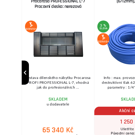
l
Procarosa PROFESSIONAL L-7
(6/12mm)
Pracovní deska: nerezová
3 %
SLEVA
SERVIS+
SERVIS+
trol Nové
Sestava dílenského nábytku Procarosa
Info : max. provoz
trol si Vás
PROFI PROFESSIONAL L-7, vhodná
destruktivní tlak 6
.
jak do profesionálních ...
parametry : 1/4"
SKLADEM
SKLAD
ožnov
u dodavatele
Akční c
1 250
65 340 Kč
Ušetříte
9 Kč
Původní cena