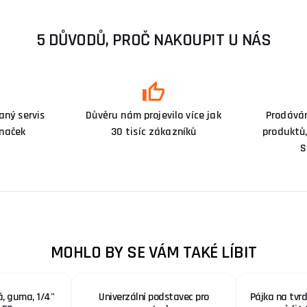
5 DŮVODŮ, PROČ NAKOUPIT U NÁS
ný servis
Důvěru nám projevilo více jak
Prodává
značek
30 tisíc zákazníků
produktů,
S
MOHLO BY SE VÁM TAKÉ LÍBIT
, guma, 1/4"
Univerzální podstavec pro
Pájka na tvr