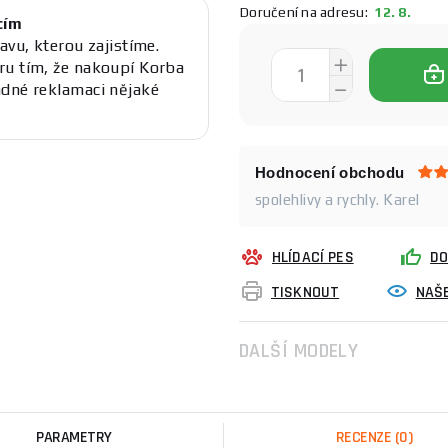
Doručení na adresu:
12. 8.
cím
avu, kterou zajistíme.
ru tím, že nakoupí Korba
adné reklamaci nějaké
Hodnocení obchodu
spolehlivy a rychly. Karel
HLÍDACÍ PES
DO
TISKNOUT
NAŠE
DALŠÍ MODELY
PARAMETRY
RECENZE
(0)