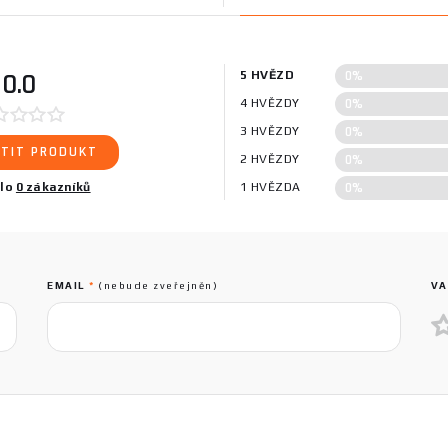
0%
0.0
5 HVĚZD
0%
4 HVĚZDY
0%
3 HVĚZDY
TIT PRODUKT
0%
2 HVĚZDY
0%
ilo
0 zákazníků
1 HVĚZDA
EMAIL
*
(nebude zveřejněn)
VA