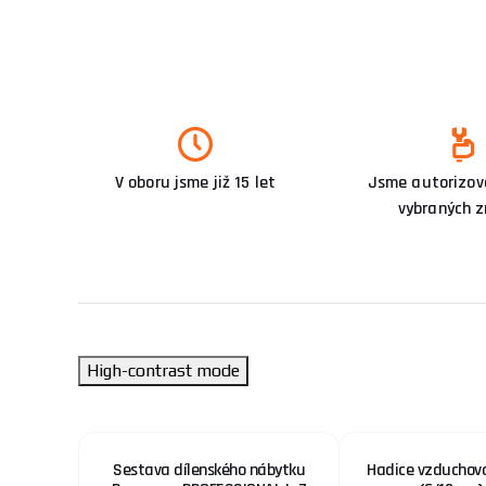
V oboru jsme již 15 let
Jsme autorizova
vybraných 
High-contrast mode
oControl
Sestava dílenského nábytku
Hadice vzduchová