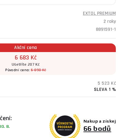
EXTOL PREMIUM
2 roky
8891591-1
Akční cena
6 683 Kč
Ušetříte 207 Kč
Původní cena:
6 890 Kč
5 523 Kč
SLEVA 1 %
čení:
Nakup a získej
0. 8.
66 bodů