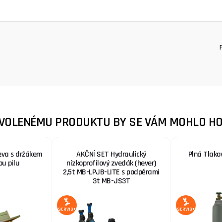
ZVOLENÉMU PRODUKTU BY SE VÁM MOHLO HO
eva s držákem
AKČNÍ SET Hydraulický
Plná Tlako
ou pilu
nízkoprofilový zvedák (hever)
2,5t MB-LPJB-LITE s podpěrami
3t MB-JS3T
SERVIS+
SERVIS+