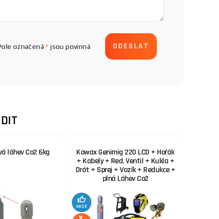
Pole označená
*
jsou povinná
DIT
vá láhev Co2 6kg
Kowax Genimig 220 LCD + Hořák
KOWAX 
+ Kabely + Red. Ventil + Kukla +
Drát + Sprej + Vozík + Redukce +
plná Láhev Co2
AKCE
AKCE