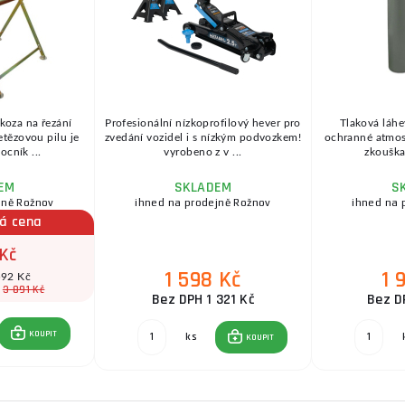
 koza na řezání
Profesionální nízkoprofilový hever pro
Tlaková láhe
etězovou pilu je
zvedání vozidel i s nízkým podvozkem!
ochranné atmosfé
cník ...
vyrobeno z v ...
zkouška 
EM
SKLADEM
S
jně Rožnov
ihned na prodejně Rožnov
ihned na 
á cena
 Kč
1 598 Kč
1 
592 Kč
3 891 Kč
:
Bez DPH 1 321 Kč
Bez D
KOUPIT
ks
KOUPIT