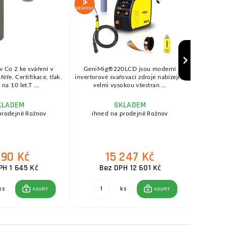
SERVIS+
SERVIS+
v Co 2 ke sváření v
GeniMig®220LCD jsou moderní
SEP
ře. Certifikace, tlak.
invertorové svařovací zdroje nabízející
KOWAX®
na 10 let.T ...
velmi vysokou všestran ...
se
KLADEM
SKLADEM
prodejně Rožnov
ihned na prodejně Rožnov
ihne
990 Kč
15 247 Kč
PH 1 645 Kč
Bez DPH 12 601 Kč
ks
ks
KOUPIT
KOUPIT