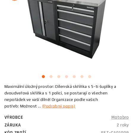
Maximální úložný prostor: Dílenská skříňka s 5-ti šuplíky a
dvoudveřová skříňka s 1 policí, se postarají o všechen
nepořádek ve vaší dílně! Organizace podle vašich
potřeb: Možnost ...
(Podrobný popis)
VÝROBCE
Matabro
ZÁRUKA
2 roky
KÓD ZBOŽÍ
SET-CA01009