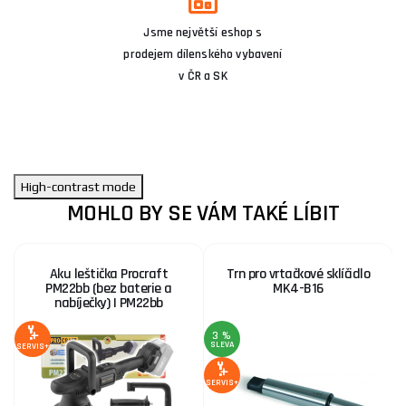
Jsme největší eshop s
prodejem dílenského vybavení
v ČR a SK
High-contrast mode
MOHLO BY SE VÁM TAKÉ LÍBIT
Aku leštička Procraft
Trn pro vrtačkové sklíčidlo
PM22bb (bez baterie a
MK4-B16
nabíječky) | PM22bb
3 %
SLEVA
S
SERVIS+
SERVIS+
SE