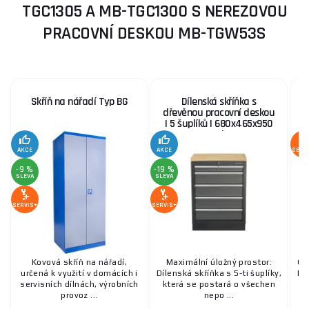
TGC1305 A MB-TGC1300 S NEREZOVOU
PRACOVNÍ DESKOU MB-TGW53S
Skříň na nářadí Typ BG
Dílenská skříňka s
D
dřevěnou pracovní deskou
| 5 šuplíků | 680x465x950
mm Matabro SET-
CA01060
AKCE
AKCE
SERV
-9 %
-19 %
SLEVA
SLEVA
SERVIS+
SERVIS+
Kovová skříň na nářadí,
Maximální úložný prostor:
Ce
určená k využití v domácích i
Dílenská skříňka s 5-ti šuplíky,
PR
servisních dílnách, výrobních
která se postará o všechen
provoz ...
nepo ...