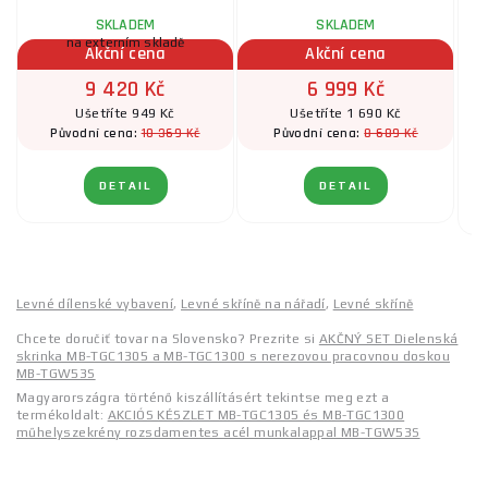
SKLADEM
SKLADEM
na externím skladě
Akční cena
Akční cena
9 420 Kč
6 999 Kč
Ušetříte 949 Kč
Ušetříte 1 690 Kč
10 369 Kč
8 689 Kč
Původní cena:
Původní cena:
DETAIL
DETAIL
Levné dílenské vybavení
,
Levné skříně na nářadí
,
Levné skříně
Chcete doručiť tovar na Slovensko? Prezrite si
AKČNÝ SET Dielenská
skrinka MB-TGC1305 a MB-TGC1300 s nerezovou pracovnou doskou
MB-TGW53S
Magyarországra történő kiszállításért tekintse meg ezt a
termékoldalt:
AKCIÓS KÉSZLET MB-TGC1305 és MB-TGC1300
műhelyszekrény rozsdamentes acél munkalappal MB-TGW53S