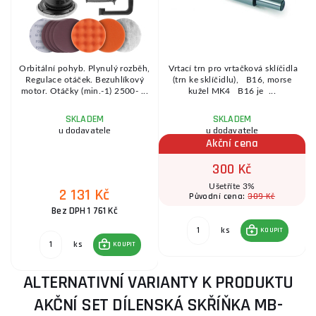
Orbitální pohyb. Plynulý rozběh,
Vrtací trn pro vrtačková sklíčidla
Regulace otáček. Bezuhlíkový
(trn ke sklíčidlu), B16, morse
motor. Otáčky (min.-1) 2500- ...
kužel MK4 B16 je ...
SKLADEM
SKLADEM
u dodavatele
u dodavatele
Akční cena
300 Kč
Ušetříte 3%
2 131 Kč
309 Kč
Původní cena:
Bez DPH 1 761 Kč
ks
KOUPIT
ks
KOUPIT
ALTERNATIVNÍ VARIANTY K PRODUKTU
AKČNÍ SET DÍLENSKÁ SKŘÍŇKA MB-