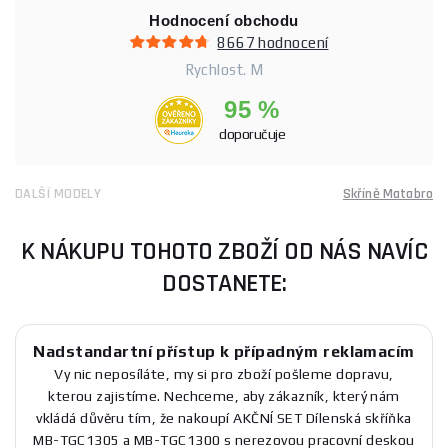
Hodnocení obchodu
8667 hodnocení
Rychlost. M
95 %
doporučuje
DALŠÍ MODELY
Skříně Matabro
K NÁKUPU TOHOTO ZBOŽÍ OD NÁS NAVÍC
DOSTANETE:
Nadstandartní přístup k případným reklamacím
Vy nic neposíláte, my si pro zboží pošleme dopravu,
kterou zajistíme. Nechceme, aby zákazník, který nám
vkládá důvěru tím, že nakoupí AKČNÍ SET Dílenská skříňka
MB-TGC1305 a MB-TGC1300 s nerezovou pracovní deskou