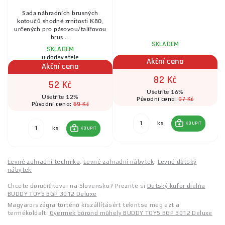
W
Sada náhradních brusných
.
kotoučů shodné zrnitosti K80,
určených pro pásovou/talířovou
brus ...
SKLADEM
SKLADEM
u dodavatele
Akční cena
Akční cena
82 Kč
52 Kč
Ušetříte 16%
Ušetříte 12%
97 Kč
Původní cena:
59 Kč
Původní cena:
ks
KOUPIT
ks
KOUPIT
Levné zahradní technika
,
Levné zahradní nábytek
,
Levné dětský
nábytek
Chcete doručiť tovar na Slovensko? Prezrite si
Detský kufor dielňa
BUDDY TOYS BGP 3012 Deluxe
Magyarországra történő kiszállításért tekintse meg ezt a
termékoldalt:
Gyermek bőrönd műhely BUDDY TOYS BGP 3012 Deluxe