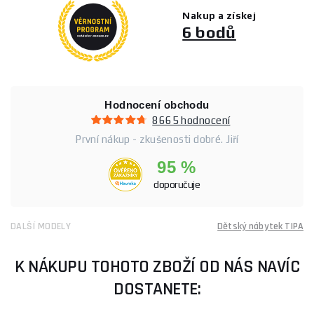
Nakup a získej
6 bodů
Hodnocení obchodu
8665 hodnocení
První nákup - zkušenosti dobré. Jiří
95 %
doporučuje
DALŠÍ MODELY
Dětský nábytek TIPA
K NÁKUPU TOHOTO ZBOŽÍ OD NÁS NAVÍC
DOSTANETE: