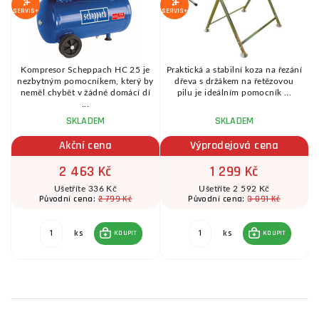
SERVIS+
SERVIS+
Kompresor Scheppach HC 25 je
Praktická a stabilní koza na řezání
é
nezbytným pomocníkem, který by
dřeva s držákem na řetězovou
.
neměl chybět v žádné domácí dí
pilu je ideálním pomocník ...
...
SKLADEM
SKLADEM
Akční cena
Výprodejová cena
2 463 Kč
1 299 Kč
Ušetříte 336 Kč
Ušetříte 2 592 Kč
2 799 Kč
3 891 Kč
Původní cena:
Původní cena:
ks
ks
KOUPIT
KOUPIT