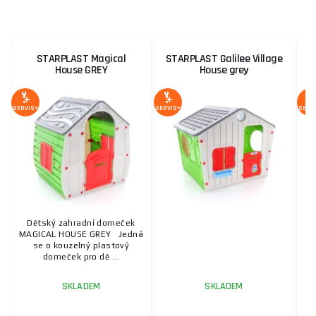
STARPLAST Magical
STARPLAST Galilee Village
S
House GREY
House grey
SERVIS+
SERVIS+
SERV
Dětský zahradní domeček
MAGICAL HOUSE GREY Jedná
se o kouzelný plastový
domeček pro dě ...
SKLADEM
SKLADEM