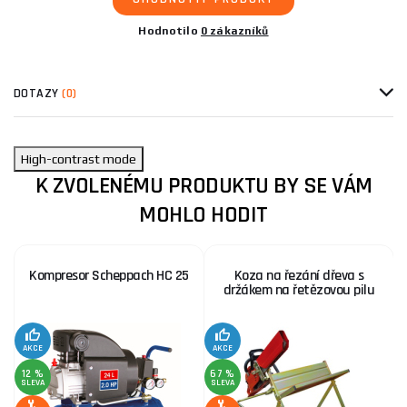
Hodnotilo
0 zákazníků
DOTAZY
(0)
High-contrast mode
K ZVOLENÉMU PRODUKTU BY SE VÁM
MOHLO HODIT
Kompresor Scheppach HC 25
Koza na řezání dřeva s
držákem na řetězovou pilu
AKCE
AKCE
SE
12 %
67 %
SLEVA
SLEVA