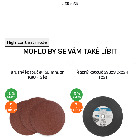
v ČR a SK
High-contrast mode
MOHLO BY SE VÁM TAKÉ LÍBIT
Brusný kotouč ø 150 mm, zr.
Řezný kotouč 350x3,5x25,4
K80 - 3 ks
(25)
12 %
15 %
SLEVA
SLEVA
SE
SERVIS+
SERVIS+