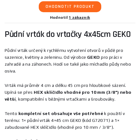
OHODNOTIT PRODUKT
Hodnotil
1 zákazník
Půdní vrták do vrtačky 4x45cm GEKO
Půdní vrták určený k rychlému vytvoření otvorů v půdě pro
sazenice, květiny a zeleninu. Od výrobce
GEKO
pro práci v
zahradě a na záhonech. Hodí se také jako míchadlo půdy nebo
osiva.
Vrták má průměr 4 cm a délku 45 cm pro hloubkové sázení.
Upíná se přes
HEX sklíčidlo vhodné pro 10 mm (3/8") nebo
větší
, kompatibilní s běžnými vrtačkami a šroubováky.
Tento
kompletní set obsahuje vše potřebné
k použití v
terénu: 1× půdní vrták 4×45 cm GEKO (kód G72071) a 1×
zabudované HEX sklíčidlo (vhodné pro 10 mm / 3/8").