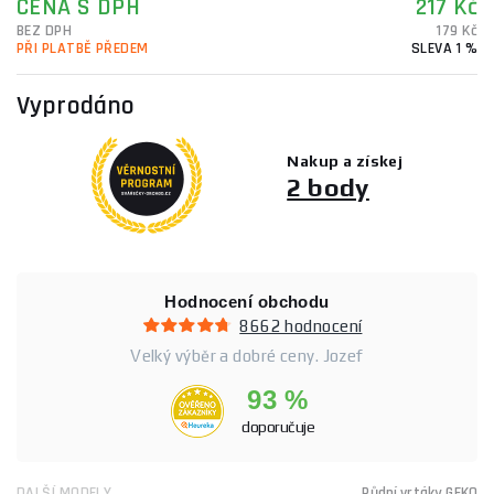
CENA S DPH
217 Kč
BEZ DPH
179 Kč
PŘI PLATBĚ PŘEDEM
SLEVA 1 %
Vyprodáno
Nakup a získej
2 body
Hodnocení obchodu
8662 hodnocení
Velký výběr a dobré ceny. Jozef
93 %
doporučuje
DALŠÍ MODELY
Půdní vrtáky GEKO