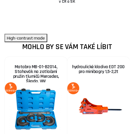
v ČR a SK
High-contrast mode
MOHLO BY SE VÁM TAKÉ LÍBIT
Matabro MB-01-B2014,
hydraulické kladivo EDT 200
Stahovák na zatlačení
pro minibagry 1,5-2,2t
pružin tlumičů Mercedes,
Škoda, VW
1
S
SERVIS+
SERVIS+
SE