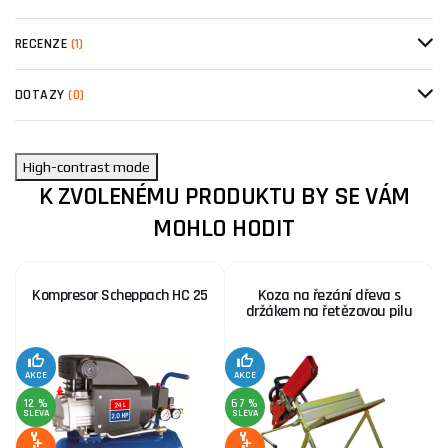
RECENZE
(1)
DOTAZY
(0)
High-contrast mode
K ZVOLENÉMU PRODUKTU BY SE VÁM
MOHLO HODIT
Kompresor Scheppach HC 25
Koza na řezání dřeva s
držákem na řetězovou pilu
AKCE
AKCE
SE
12 %
67 %
SLEVA
SLEVA