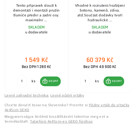
Tento přípravek slouží k
Vhodné k rozrušení/rozbíjení
demontáži i montáži pružin
betonu, kamenů, zdiva,
tlumiče přední a zadní osy.
atd.Součást dodávky tvoří
maximální ...
hydraulické ...
SKLADEM
SKLADEM
u dodavatele
u dodavatele
1 549 Kč
60 379 Kč
Bez DPH 1 280 Kč
Bez DPH 49 900 Kč
ks
ks
KOUPIT
KOUPIT
Levné zahradní technika
,
Levné půdní vrtáky
Chcete doručiť tovar na Slovensko? Prezrite si
Pôdny vrták do vŕtačky
4x45cm GEKO
Magyarországra történő kiszállításért tekintse meg ezt a
termékoldalt:
Talajfúró 4x45cm-es GEKO fúróhoz