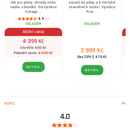
děr pro ploty, ohrady nebo
otvorů do půdy a k míchání
sadbu stromků. Od výrobce
stavebních směsí. Výrobce
Schepp ...
Proc ...
4.5
2x
SKLADEM
SKLADEM
Akční cena
4 399 Kč
Ušetříte 600 Kč
2 999 Kč
4 999 Kč
Původní cena:
Bez DPH 2 479 Kč
DETAIL
DETAIL
POPIS
4.0