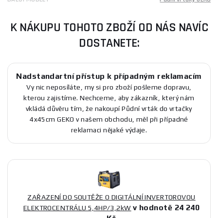
K NÁKUPU TOHOTO ZBOŽÍ OD NÁS NAVÍC
DOSTANETE:
Nadstandartní přístup k případným reklamacím
Vy nic neposíláte, my si pro zboží pošleme dopravu,
kterou zajistíme. Nechceme, aby zákazník, který nám
vkládá důvěru tím, že nakoupí Půdní vrták do vrtačky
4x45cm GEKO v našem obchodu, měl při případné
reklamaci nějaké výdaje.
ZAŘAZENÍ DO SOUTĚŽE O DIGITÁLNÍ INVERTOROVOU
v hodnotě 24 240
ELEKTROCENTRÁLU 5,4HP/3,2kW