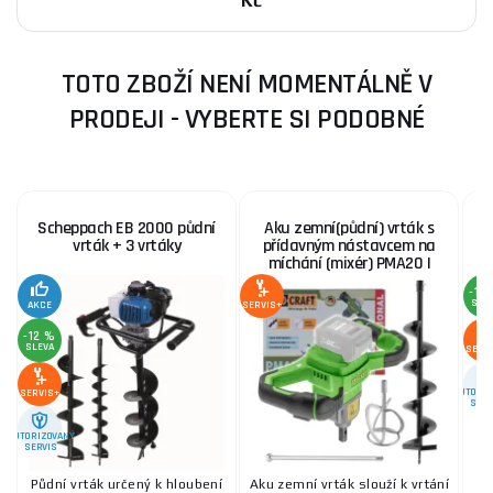
Kč
TOTO ZBOŽÍ NENÍ MOMENTÁLNĚ V
PRODEJI - VYBERTE SI PODOBNÉ
Scheppach EB 2000 půdní
Aku zemní(půdní) vrták s
S
vrták + 3 vrtáky
přídavným nástavcem na
míchání (mixér) PMA20 |
PMA20
-12
SLE
AKCE
SERVIS+
-12 %
SLEVA
SERV
AUTORIZ
SERVIS+
SERV
AUTORIZOVANÝ
SERVIS
Půdní vrták určený k hloubení
Aku zemní vrták slouží k vrtání
Pů