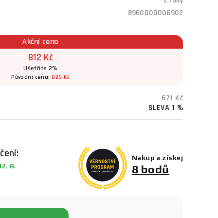
2 roky
8960000006902
Akční cena
812 Kč
Ušetříte 2%
Původní cena:
829 Kč
671 Kč
SLEVA 1 %
čení:
Nakup a získej
2. 8.
8 bodů