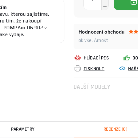
cím
avu, kterou zajistíme.
ru tím, že nakoupí
OL POMPAxx 06 902 v
Hodnocení obchodu
aké výdaje.
ok vše. Arnošt
HLÍDACÍ PES
DO
TISKNOUT
NAŠE
DALŠÍ MODELY
PARAMETRY
RECENZE
(0)