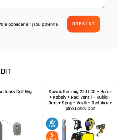
Pole označená
*
jsou povinná
DIT
vá láhev Co2 6kg
Kowax Genimig 220 LCD + Hořák
KOWAX 
+ Kabely + Red. Ventil + Kukla +
Drát + Sprej + Vozík + Redukce +
plná Láhev Co2
AKCE
AKCE
SERVIS+
SERVIS+