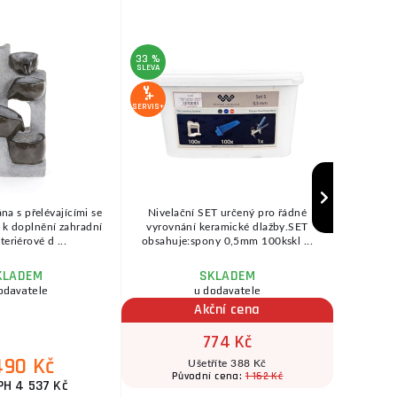
33 %
SLEVA
SERVIS+
SERVIS+
na s přelévajícími se
Nivelační SET určený pro řádné
BT Mobile 
 k doplnění zahradní
vyrovnání keramické dlažby.SET
pohodln
teriérové d ...
obsahuje:spony 0,5mm 100kskl ...
b
KLADEM
SKLADEM
odavatele
u dodavatele
ihne
Akční cena
774 Kč
490 Kč
Ušetříte 388 Kč
1 162 Kč
Původní cena:
PH 4 537 Kč