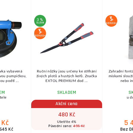
3 %
SLEVA
SERVIS+
SERVIS+
avka vybavená
Ruční nůžky jsou určeny ke stříhání
Zahradní fontá
ovou pumpičkou,
živých plotů a hustých keřů. Značka
miskami slouží
ou podtl ...
EXTOL PREMIUM dod ...
nebo in
EM
SKLADEM
S
tele
u d
Akční cena
480 Kč
 Kč
5 
Ušetříte 4%
495 Kč
Původní cena:
645 Kč
Bez D