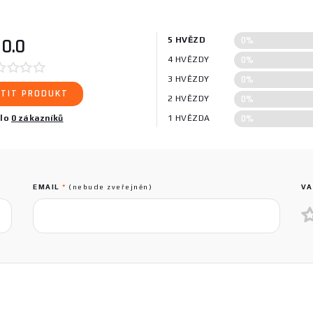
0%
0.0
5 HVĚZD
0%
4 HVĚZDY
0%
3 HVĚZDY
TIT PRODUKT
0%
2 HVĚZDY
0%
ilo
0 zákazníků
1 HVĚZDA
EMAIL
*
(nebude zveřejněn)
VA