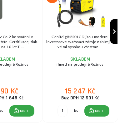
v Co 2 ke sváření v
GeniMig®220LCD jsou moderní
SEP
ře. Certifikace, tlak.
invertorové svařovací zdroje nabízející
KOWAX®
na 10 let.T ...
velmi vysokou všestran ...
se
KLADEM
SKLADEM
prodejně Rožnov
ihned na prodejně Rožnov
ihne
990 Kč
15 247 Kč
PH 1 645 Kč
Bez DPH 12 601 Kč
ks
ks
KOUPIT
KOUPIT