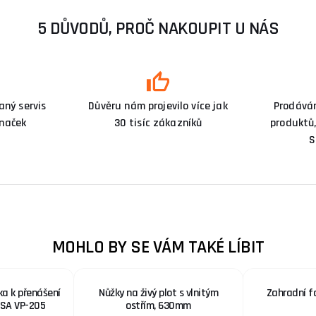
5 DŮVODŮ, PROČ NAKOUPIT U NÁS
ný servis
Důvěru nám projevilo více jak
Prodává
značek
30 tisíc zákazníků
produktů,
S
MOHLO BY SE VÁM TAKÉ LÍBIT
ka k přenášení
Nůžky na živý plot s vlnitým
Zahradní 
BSA VP-205
ostřím, 630mm