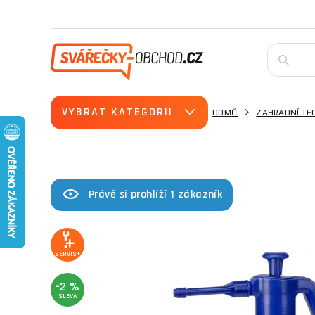
VYBRAT KATEGORII
DOMŮ
ZAHRADNÍ TE
Právě si prohlíží 1 zákazník
SERVIS+
-2 %
SLEVA