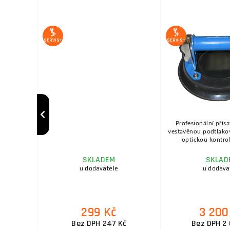
SERVIS+
SERVIS+
baterií pro
Profesionální přís
ní testů
vestavěnou podtlak
..
optickou kontrol
SKLADEM
SKLAD
ožnov
u dodavatele
u dodava
299 Kč
3 200
č
Bez DPH 247 Kč
Bez DPH 2 