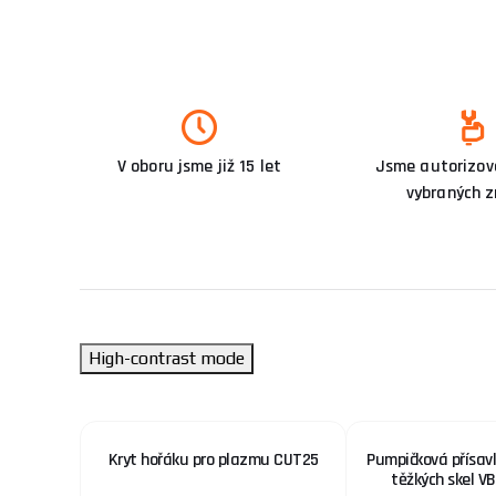
V oboru jsme již 15 let
Jsme autorizova
vybraných 
High-contrast mode
aterií
Kryt hořáku pro plazmu CUT25
Pumpičková přísav
těžkých skel V