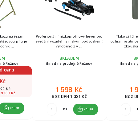
 koza na řezání
Profesionální nízkoprofilový hever pro
Tlaková láhe
etězovou pilu je
zvedání vozidel i s nízkým podvozkem!
ochranné atmosfé
cník ...
vyrobeno z v ...
zkouška 
EM
SKLADEM
S
jně Rožnov
ihned na prodejně Rožnov
ihned na 
á cena
 Kč
1 598 Kč
1 
592 Kč
3 891 Kč
:
Bez DPH 1 321 Kč
Bez D
KOUPIT
ks
KOUPIT