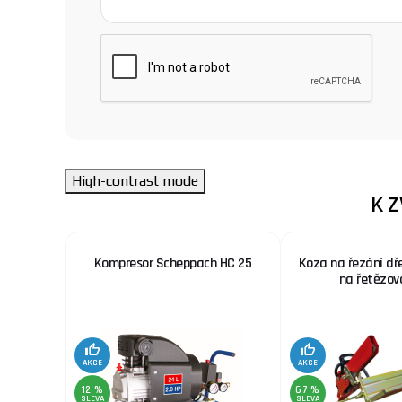
High-contrast mode
K 
 nerez.
Kompresor Scheppach HC 25
Koza na řezání dř
x. šíře
na řetězov
AKCE
AKCE
12 %
67 %
SLEVA
SLEVA