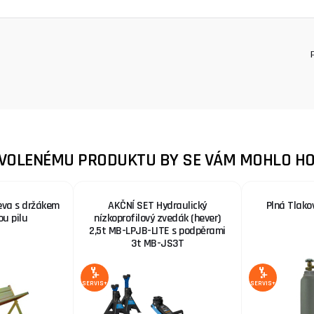
ZVOLENÉMU PRODUKTU BY SE VÁM MOHLO HO
eva s držákem
AKČNÍ SET Hydraulický
Plná Tlako
ou pilu
nízkoprofilový zvedák (hever)
2,5t MB-LPJB-LITE s podpěrami
3t MB-JS3T
SERVIS+
SERVIS+