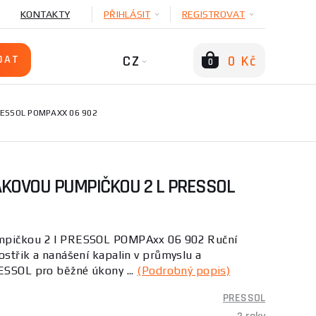
KONTAKTY
PŘIHLÁSIT
REGISTROVAT
CZ
0 Kč
0
ESSOL POMPAXX 06 902
AKOVOU PUMPIČKOU 2 L PRESSOL
umpičkou 2 l PRESSOL POMPAxx 06 902 Ruční
ostřik a nanášení kapalin v průmyslu a
RESSOL pro běžné úkony ...
(Podrobný popis)
PRESSOL