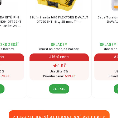
DA BITŮ PH2
29dílná sada bitů FLEXTORQ DeWALT
Sada Torsio
SION DT7994T
DT70734T. Bity 25 mm: T1 ...
DeWALT
 Délka: 25 ...
3KS ZBOŽÍ
SKLADEM
SKLADEM 
ně Rožnov
ihned na prodejně Rožnov
ihned na
ena
Akční cena
A
č
551 Kč
25%
Ušetříte 8%
Uš
70 Kč
599 Kč
:
Původní cena:
Původ
L
DETAIL
ZOBRAZIT DALŠÍ ALTERNATIVNÍ PRODUKTY