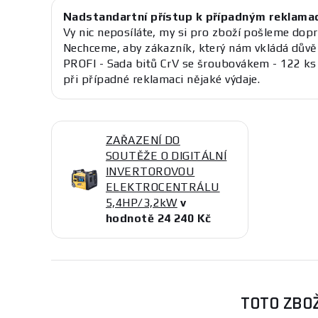
Nadstandartní přístup k případným reklama
Vy nic neposíláte, my si pro zboží pošleme dopr
Nechceme, aby zákazník, který nám vkládá důvě
PROFI - Sada bitů CrV se šroubovákem - 122 k
při případné reklamaci nějaké výdaje.
ZAŘAZENÍ DO
SOUTĚŽE O DIGITÁLNÍ
INVERTOROVOU
ELEKTROCENTRÁLU
5,4HP/3,2kW
v
hodnotě 24 240 Kč
TOTO ZBOŽ