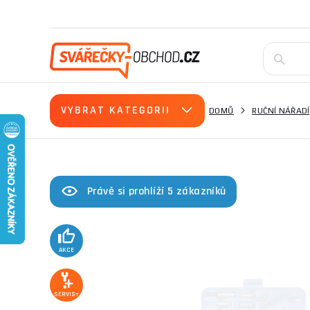
VYBRAT KATEGORII
DOMŮ
RUČNÍ NÁŘADÍ
Právě si prohlíží 5 zákazníků
AKCE
SERVIS+