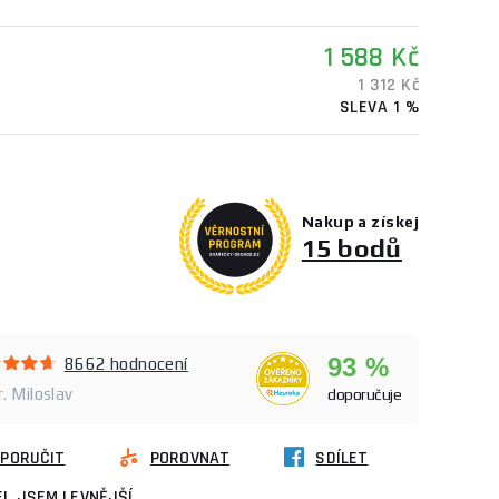
1 588 Kč
1 312 Kč
SLEVA 1 %
Nakup a získej
15 bodů
93 %
8662 hodnocení
. Miloslav
doporučuje
PORUČIT
POROVNAT
SDÍLET
L JSEM LEVNĚJŠÍ