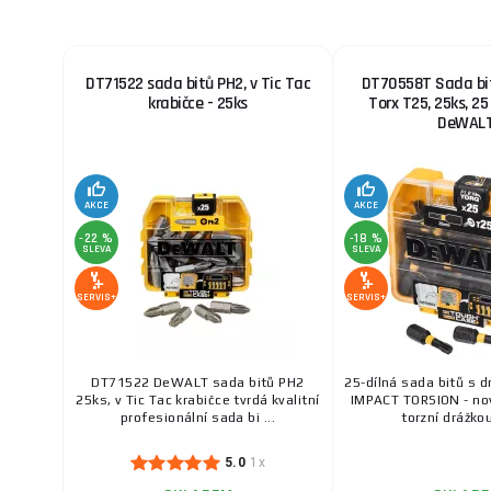
DT71522 sada bitů PH2, v Tic Tac
DT70558T Sada bit
krabičce - 25ks
Torx T25, 25ks, 25
DeWALT
AKCE
AKCE
-22 %
-18 %
SLEVA
SLEVA
SERVIS+
SERVIS+
DT71522 DeWALT sada bitů PH2
25-dílná sada bitů s d
25ks, v Tic Tac krabičce tvrdá kvalitní
IMPACT TORSION - no
profesionální sada bi ...
torzní drážkou
5.0
1x