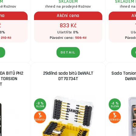
EM
SKLADEM
SKLADEM 
ně Rožnov
ihned na prodejně Rožnov
ihned na
ena
Akční cena
A
č
833 Kč
18%
Ušetříte 8%
Uš
218 Kč
906 Kč
:
Původní cena:
Původ
L
DETAIL
DA BITŮ PH2
29dílná sada bitů DeWALT
Sada Torsio
 TORSION
DT70734T
DeWA
T
-8 %
-4 %
SLEVA
SLEVA
SERVIS+
SERVIS+