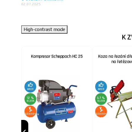
02.07.2025
High-contrast mode
K 
 nerez.
Kompresor Scheppach HC 25
Koza na řezání dř
x. šíře
na řetězov
AKCE
AKCE
12 %
67 %
SLEVA
SLEVA
SERVIS+
SERVIS+