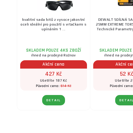
kvalitní sada bitů z vysoce jakostní
DEWALT 5DÍLNÁ SA
oceli ideální pro použití s vrtačkami s
25MM EXTREME TOR
upínáním 1 ...
Technické Parametry:
SKLADEM POUZE 4KS ZBOŽÍ
SKLADEM POUZE 
ihned na prodejně Rožnov
ihned na prodej
Akční cena
Akční c
427 Kč
52 K
Ušetříte 187 Kč
Ušetříte 
614 Kč
Původní cena:
Původní cena
DETAIL
DETAI