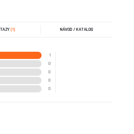
TAZY
(1)
NÁVOD / KATALOG
1
0
0
0
0