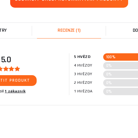
TRY
RECENZE
(1)
DO
100%
5.0
5 HVĚZD
0%
4 HVĚZDY
0%
3 HVĚZDY
TIT PRODUKT
0%
2 HVĚZDY
0%
til
1 zákazník
1 HVĚZDA