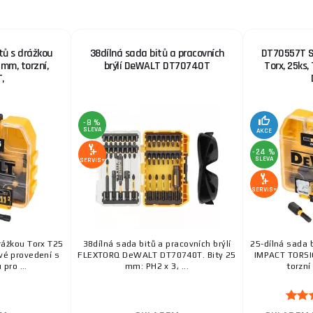
ů s drážkou
38dílná sada bitů a pracovních
DT70557T S
 mm, torzní,
brýlí DeWALT DT70740T
Torx, 25ks,
,
-8 %
SLEVA
AKCE
-24 %
SLEVA
SERVIS+
SERVIS+
rážkou Torx T25
38dílná sada bitů a pracovních brýlí
25-dílná sada 
vé provedení s
FLEXTORQ DeWALT DT70740T. Bity 25
IMPACT TORSIO
 pro ...
mm: PH2 x 3, ...
torzní