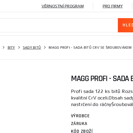
VĚRNOSTNÍ PROGRAM
PRO FIRMY
BITY
SADY BITŮ
MAGG PROFI - SADA BITŮ CRV SE ŠROUBOVÁKEM -
MAGG PROFI - SADA 
Profi sada 122 ks bitů Rozs
kvalitní CrV oceli.Obsah sa
nastrčení do ráčnyŠroubovák
VÝROBCE
ZÁRUKA
KÓD ZBOŽÍ