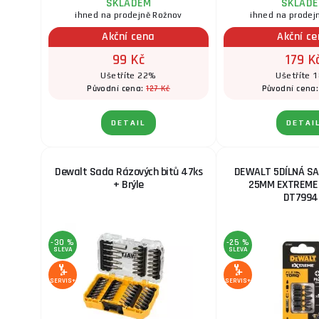
SKLADEM
SKLAD
ihned na prodejně Rožnov
ihned na prodej
Akční cena
Akční c
99 Kč
179 K
Ušetříte 22%
Ušetříte 
127 Kč
Původní cena:
Původní cena
DETAIL
DETAI
Dewalt Sada Rázových bitů 47ks
DEWALT 5DÍLNÁ SA
+ Brýle
25MM EXTREME
DT7994
-30 %
-25 %
SLEVA
SLEVA
SERVIS+
SERVIS+