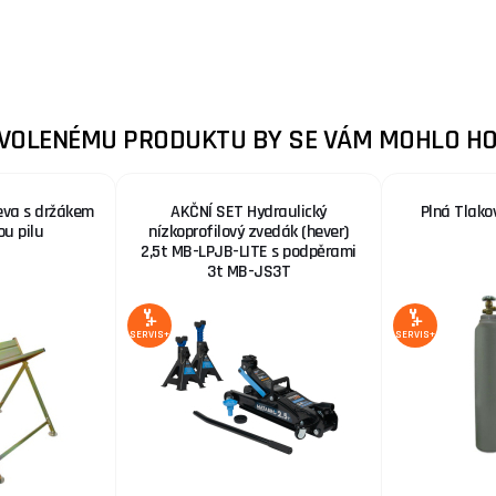
ZVOLENÉMU PRODUKTU BY SE VÁM MOHLO HO
eva s držákem
AKČNÍ SET Hydraulický
Plná Tlako
ou pilu
nízkoprofilový zvedák (hever)
2,5t MB-LPJB-LITE s podpěrami
3t MB-JS3T
SERVIS+
SERVIS+