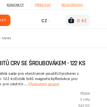
KONTAKTY
PŘIHLÁSIT
REGISTROVAT
CZ
0 Kč
0
 122 KS
BITŮ CRV SE ŠROUBOVÁKEM - 122 KS
áhlá sada pro všestranné použití.Vyrobeno z
dy: 122 ksDržák bitů magnetickýRedukce pro
 pro zástrčn ...
(Podrobný popis)
Magg
2 roky
342122