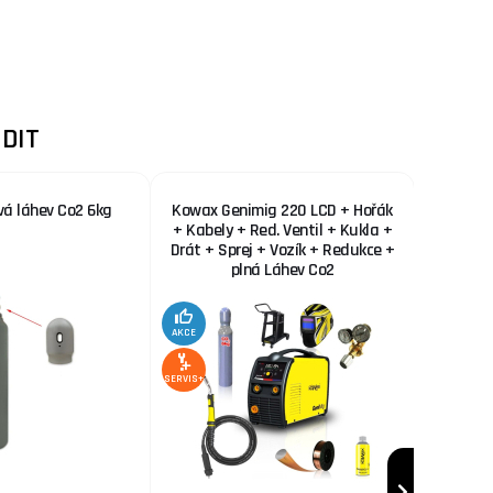
DIT
vá láhev Co2 6kg
Kowax Genimig 220 LCD + Hořák
KOWAX 
+ Kabely + Red. Ventil + Kukla +
Drát + Sprej + Vozík + Redukce +
plná Láhev Co2
AKCE
AKCE
SERVIS+
SERVIS+