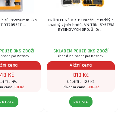
n bitů Pz2x50mm 2ks
PRŮHLEDNÉ VÍKO: Umožňuje rychlý a
 DT70531T ...
snadný výběr hrotů. VNITŘNÍ SYSTÉM
RYBINOVÝCH SPOJŮ: Dr ...
POUZE 3KS ZBOŽÍ
SKLADEM POUZE 3KS ZBOŽÍ
 prodejně Rožnov
ihned na prodejně Rožnov
kční cena
Akční cena
48 Kč
813 Kč
etříte 4%
Ušetříte 123 Kč
50 Kč
936 Kč
ní cena:
Původní cena:
DETAIL
DETAIL