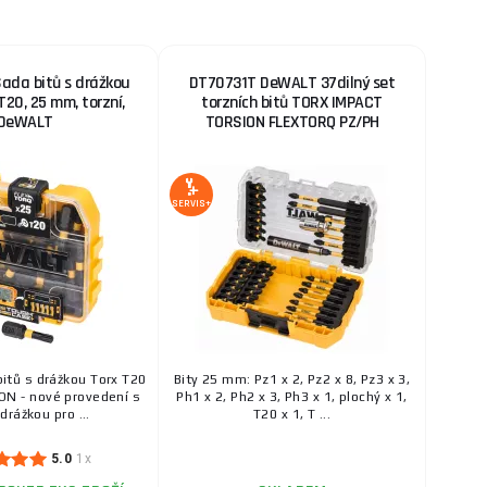
ada bitů s drážkou
DT70731T DeWALT 37dilný set
 T20, 25 mm, torzní,
torzních bitů TORX IMPACT
DeWALT
TORSION FLEXTORQ PZ/PH
SERVIS+
bitů s drážkou Torx T20
Bity 25 mm: Pz1 x 2, Pz2 x 8, Pz3 x 3,
N - nové provedení s
Ph1 x 2, Ph2 x 3, Ph3 x 1, plochý x 1,
 drážkou pro ...
T20 x 1, T ...
5.0
1x