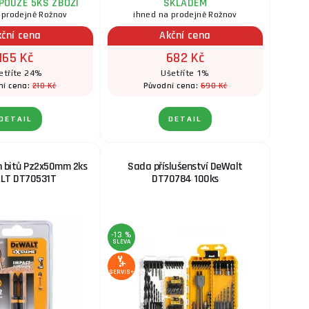
POUZE 5KS ZBOŽÍ
SKLADEM
 prodejně Rožnov
ihned na prodejně Rožnov
kční cena
Akční cena
165 Kč
682 Kč
etříte 24%
Ušetříte 1%
218 Kč
690 Kč
ní cena:
Původní cena:
DETAIL
DETAIL
n bitů Pz2x50mm 2ks
Sada příslušenství DeWalt
LT DT70531T
DT70784 100ks
-13 %
SLEVA
SERVIS+