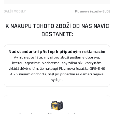
DALŠÍ MODELY
Plazmové řezačky GÜDE
K NÁKUPU TOHOTO ZBOŽÍ OD NÁS NAVÍC
DOSTANETE:
Nadstandartní přístup k případným reklamacím
Vy nic neposíláte, my si pro zboží pošleme dopravu,
kterou zajistíme. Nechceme, aby zákazník, který nám
vkládá důvěru tím, že nakoupí Plazmová řezačka GPS-E 40
A.2 v našem obchodu, měl při případné reklamaci nějaké
výdaje.