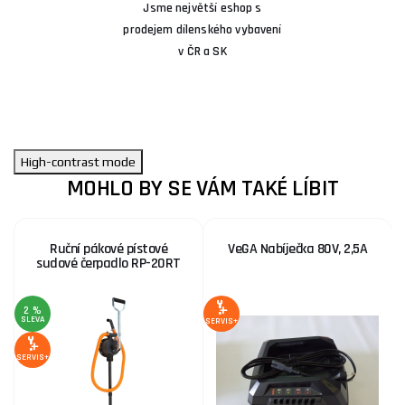
Jsme největší eshop s
prodejem dílenského vybavení
v ČR a SK
High-contrast mode
MOHLO BY SE VÁM TAKÉ LÍBIT
Ruční pákové pístové
VeGA Nabíječka 80V, 2,5A
sudové čerpadlo RP-20RT
2 %
SLEVA
S
SERVIS+
SERVIS+
SE