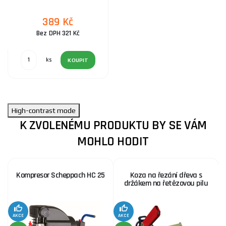
389 Kč
Bez DPH 321 Kč
ks
KOUPIT
High-contrast mode
K ZVOLENÉMU PRODUKTU BY SE VÁM
MOHLO HODIT
Kompresor Scheppach HC 25
Koza na řezání dřeva s
držákem na řetězovou pilu
AKCE
AKCE
SE