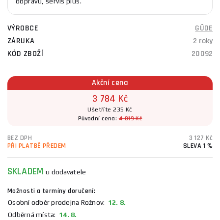
dopravu, servis plus.
VÝROBCE
GÜDE
ZÁRUKA
2 roky
KÓD ZBOŽÍ
20092
Akční cena
3 784 Kč
Ušetříte 235 Kč
Původní cena:
4 019 Kč
BEZ DPH
3 127 Kč
PŘI PLATBĚ PŘEDEM
SLEVA 1 %
SKLADEM
u dodavatele
Možnosti a termíny doručení:
Osobní odběr prodejna Rožnov:
12. 8.
Odběrná místa:
14. 8.