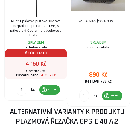
Ruční pákové pístové sudové
VeGA Nabíječka 80V. ...
K
čerpadlo s pístem z PTFE, s
pákou s držadlem a výtokovou
hadic ...
SKLADEM
SKLADEM
u dodavatele
u dodavatele
Akční cena
4 150 Kč
Ušetříte 3%
890 Kč
4 235 Kč
Původní cena:
Bez DPH 736 Kč
ks
KOUPIT
ks
KOUPIT
ALTERNATIVNÍ VARIANTY K PRODUKTU
PLAZMOVÁ ŘEZAČKA GPS-E 40 A.2