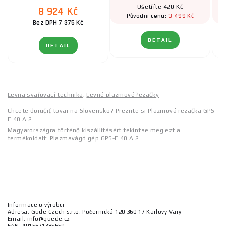
Ušetříte 420 Kč
8 924 Kč
3 499 Kč
Původní cena:
Bez DPH 7 375 Kč
DETAIL
DETAIL
Levna svařovací technika
,
Levné plazmové řezačky
Chcete doručiť tovar na Slovensko? Prezrite si
Plazmová rezačka GPS-
E 40 A.2
Magyarországra történő kiszállításért tekintse meg ezt a
termékoldalt:
Plazmavágó gép GPS-E 40 A.2
Informace o výrobci
Adresa: Gude Czech s.r.o. Počernická 120 360 17 Karlovy Vary
Email: info@guede.cz