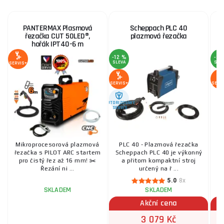
PANTERMAX Plasmová
Scheppach PLC 40
řezačka CUT 50LED®,
plazmová řezačka
hořák IPT40-6 m
-12 %
-3 
SLEVA
SLE
SERVIS+
SERVIS+
SERV
AUTORIZOVANÝ
SERVIS
Mikroprocesorová plazmová
PLC 40 - Plazmová řezačka
řezačka s PILOT ARC startem
Scheppach PLC 40 je výkonný
pro čistý řez až 16 mm! ✂️
a přitom kompaktní stroj
Řezání ni ...
určený na ř ...
5.0
8x
SKLADEM
SKLADEM
Akční cena
3 079 Kč