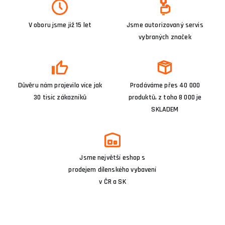
V oboru jsme již 15 let
Jsme autorizovaný servis
vybraných značek
Důvěru nám projevilo více jak
Prodáváme přes 40 000
30 tisíc zákazníků
produktů, z toho 8 000 je
SKLADEM
Jsme největší eshop s
prodejem dílenského vybavení
v ČR a SK