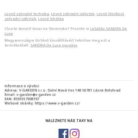
Levné zahradní technika
,
Levné zahradní nábytek
,
Levné hliníkový
zahradní nábytek
,
Levné lehátka
Chcete doručiť tovar na Slovensko? Prezrite si
Lehátko SANDRA De
Luxe
Magyarországra történő kiszállításért tekintse meg ezt a
termékoldalt:
SANDRA De Luxe nyugágy
Informace o výrobci
Adresa: V-GARDEN s.r.o. Dolní Nová Ves 148 50781 Lázně Bělohrad
Email: v-garden@v-garden.cz
EAN: 8595557908197
Webové stránky: https://www.v-garden.cz/
NALEZNETE NÁS TAKY NA