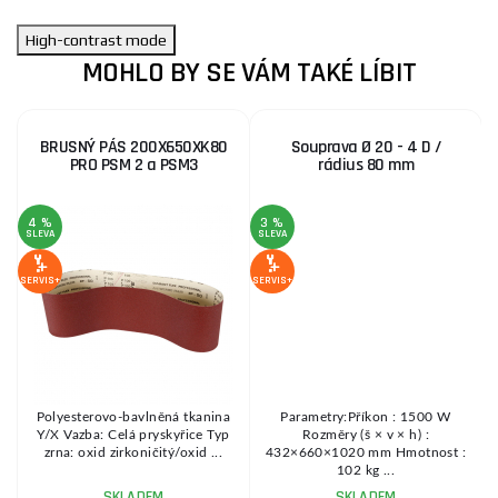
High-contrast mode
MOHLO BY SE VÁM TAKÉ LÍBIT
BRUSNÝ PÁS 200X650XK80
Souprava Ø 20 - 4 D /
PRO PSM 2 a PSM3
rádius 80 mm
4 %
3 %
SLEVA
SLEVA
S
SERVIS+
SERVIS+
SE
Polyesterovo-bavlněná tkanina
Parametry:Příkon : 1500 W
m
Y/X Vazba: Celá pryskyřice Typ
Rozměry (š × v × h) :
zrna: oxid zirkoničitý/oxid ...
432×660×1020 mm Hmotnost :
102 kg ...
SKLADEM
SKLADEM