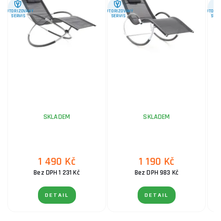
AUTORIZOVANÝ
AUTORIZOVANÝ
AUTORIZ
SERVIS
SERVIS
SERV
SKLADEM
SKLADEM
1 490 Kč
1 190 Kč
Bez DPH 1 231 Kč
Bez DPH 983 Kč
DETAIL
DETAIL