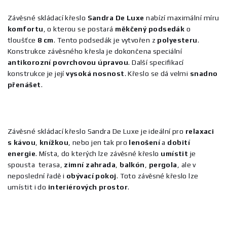
Závěsné skládací křeslo
Sandra
De
Luxe
nabízí maximální míru
komfortu
, o kterou se postará
měkčený
podsedák
o
tloušťce
8
cm
. Tento podsedák je vytvořen z
polyesteru
.
Konstrukce závěsného křesla je dokončena speciální
antikorozní
povrchovou
úpravou
. Další specifikací
konstrukce je její
vysoká
nosnost
. Křeslo se dá velmi
snadno
přenášet
.
Závěsné skládací křeslo Sandra De Luxe je ideální pro
relaxaci
s
kávou
,
knížkou
, nebo jen tak pro
lenošení
a
dobití
energie
. Místa, do kterých lze závěsné křeslo
umístit
je
spousta terasa,
zimní
zahrada
,
balkón
,
pergola
, ale v
neposlední řadě i
obývací
pokoj
. Toto závěsné křeslo lze
umístit i do
interiérových
prostor
.