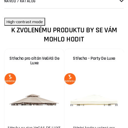
NÁVOD / KATALOG
High-contrast mode
K ZVOLENÉMU PRODUKTU BY SE VÁM
MOHLO HODIT
Střecha pro altán VeGAS De
Střecha - Party De Luxe
Luxe
SERVIS+
SERVIS+
SE
Střecha na stan VeGAS DE LUXE
Střešní krytina určená pro