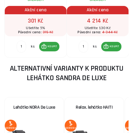
Akční cena
Akční cena
301 Kč
4 214 Kč
Ušetříte 5%
Ušetříte 130 Kč
315 Kč
4 344 Kč
Původní cena:
Původní cena:
ks
ks
KOUPIT
KOUPIT
ALTERNATIVNÍ VARIANTY K PRODUKTU
LEHÁTKO SANDRA DE LUXE
Lehátko NORA De Luxe
Relax. lehátko HAITI
SERVIS+
SERVIS+
SERV