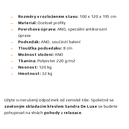
Rozměry v rozloženém stavu:
100 x 120 x 195 cm
Materiál:
Ocelové profily
Povrchová úprava:
ANO, speciální antikorozní
úprava
Podsedák:
ANO, součástí balení
Tloušťka podsedáku:
8 cm
Možnost složení:
ANO
Tkanina:
Polyester 220 g/m2
Nosnost:
120 kg
Hmotnost:
32 kg
Užijte si nerušený odpočinek od zemské tíže. Společně se
závěsným
skládacím
křeslem
Sandra
De
Lu
xe
se budete
pohupovat na vlnách
pohody
a
relaxace
.