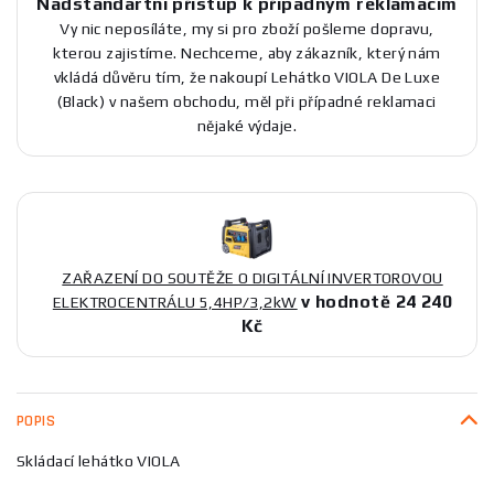
Nadstandartní přístup k případným reklamacím
Vy nic neposíláte, my si pro zboží pošleme dopravu,
kterou zajistíme. Nechceme, aby zákazník, který nám
vkládá důvěru tím, že nakoupí Lehátko VIOLA De Luxe
(Black) v našem obchodu, měl při případné reklamaci
nějaké výdaje.
ZAŘAZENÍ DO SOUTĚŽE O DIGITÁLNÍ INVERTOROVOU
v hodnotě 24 240
ELEKTROCENTRÁLU 5,4HP/3,2kW
Kč
POPIS
Skládací lehátko VIOLA