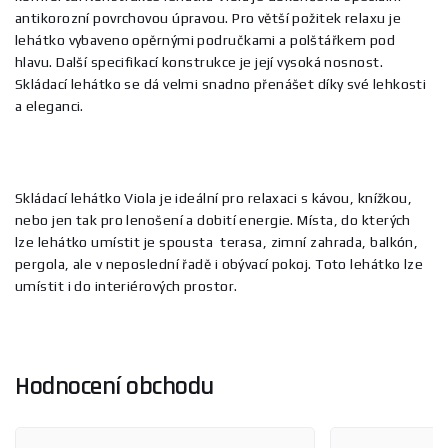
antikorozní povrchovou úpravou. Pro větší požitek relaxu je
lehátko vybaveno opěrnými područkami a polštářkem pod
hlavu. Další specifikací konstrukce je její vysoká nosnost.
Skládací lehátko se dá velmi snadno přenášet díky své lehkosti
a eleganci.
Skládací lehátko Viola je ideální pro relaxaci s kávou, knížkou,
nebo jen tak pro lenošení a dobití energie. Místa, do kterých
lze lehátko umístit je spousta terasa, zimní zahrada, balkón,
pergola, ale v neposlední řadě i obývací pokoj. Toto lehátko lze
umístit i do interiérových prostor.
Hodnocení obchodu