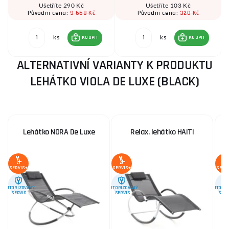
Ušetříte 290 Kč
Ušetříte 103 Kč
9 668 Kč
320 Kč
Původní cena:
Původní cena:
ks
ks
KOUPIT
KOUPIT
ALTERNATIVNÍ VARIANTY K PRODUKTU
LEHÁTKO VIOLA DE LUXE (BLACK)
Lehátko NORA De Luxe
Relax. lehátko HAITI
L
SERVIS+
SERVIS+
SERV
AUTORIZOVANÝ
AUTORIZOVANÝ
AUTORIZ
SERVIS
SERVIS
SERV