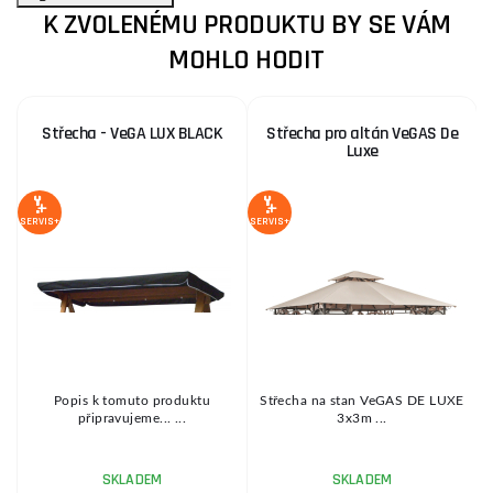
K ZVOLENÉMU PRODUKTU BY SE VÁM
MOHLO HODIT
Střecha - VeGA LUX BLACK
Střecha pro altán VeGAS De
Luxe
SERVIS+
SERVIS+
SE
Popis k tomuto produktu
Střecha na stan VeGAS DE LUXE
připravujeme... ...
3x3m ...
z
SKLADEM
SKLADEM