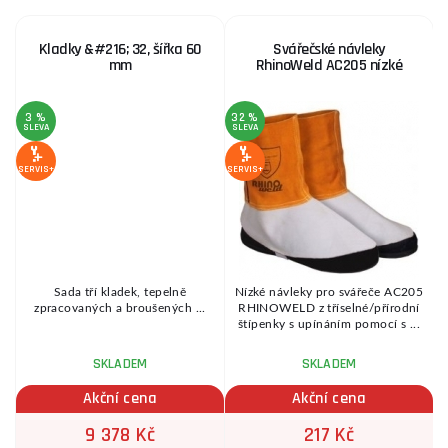
Kladky &#216; 32, šířka 60
Svářečské návleky
mm
RhinoWeld AC205 nízké
3 %
32 %
1
SLEVA
SLEVA
S
SERVIS+
SERVIS+
SE
Sada tří kladek, tepelně
Nízké návleky pro svářeče AC205
zpracovaných a broušených ...
RHINOWELD z tříselné/přírodní
štípenky s upínáním pomocí s ...
SKLADEM
SKLADEM
Akční cena
Akční cena
9 378 Kč
217 Kč