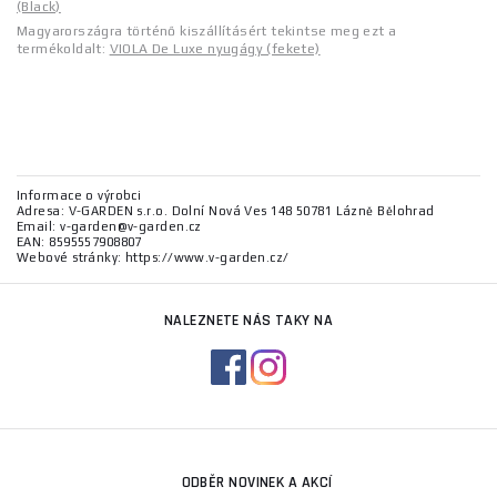
(Black)
Magyarországra történő kiszállításért tekintse meg ezt a
termékoldalt:
VIOLA De Luxe nyugágy (fekete)
Informace o výrobci
Adresa: V-GARDEN s.r.o. Dolní Nová Ves 148 50781 Lázně Bělohrad
Email: v-garden@v-garden.cz
EAN: 8595557908807
Webové stránky: https://www.v-garden.cz/
NALEZNETE NÁS TAKY NA
ODBĚR NOVINEK A AKCÍ