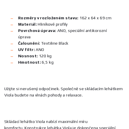
Rozměry v rozloženém stavu:
162 x 64 x 69 cm
Materiál:
Hliníkové profily
Povrchová úprava:
ANO, speciální antikorozní
úprava
Čalounění:
Textiline Black
UV filtr:
ANO
Nosnost:
120 kg
Hmotnost:
6,5 kg
Užijte si nerušený odpočinek. Společně se skládacím lehátkem
Viola budete na vlnách pohody a relaxace.
Skládací lehátko Viola nabízí maximální míru
komfortu. Konstrukce lehátka Viola je dokončena speciální