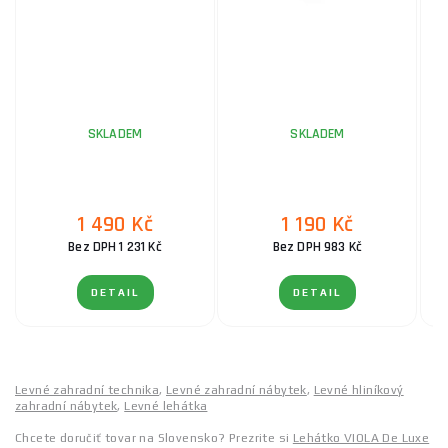
SKLADEM
SKLADEM
1 490 Kč
1 190 Kč
Bez DPH 1 231 Kč
Bez DPH 983 Kč
DETAIL
DETAIL
Levné zahradní technika
,
Levné zahradní nábytek
,
Levné hliníkový
zahradní nábytek
,
Levné lehátka
Chcete doručiť tovar na Slovensko? Prezrite si
Lehátko VIOLA De Luxe