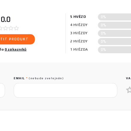
0%
0.0
5 HVĚZD
0%
4 HVĚZDY
0%
3 HVĚZDY
TIT PRODUKT
0%
2 HVĚZDY
0%
ilo
0 zákazníků
1 HVĚZDA
EMAIL
*
(nebude zveřejněn)
VA