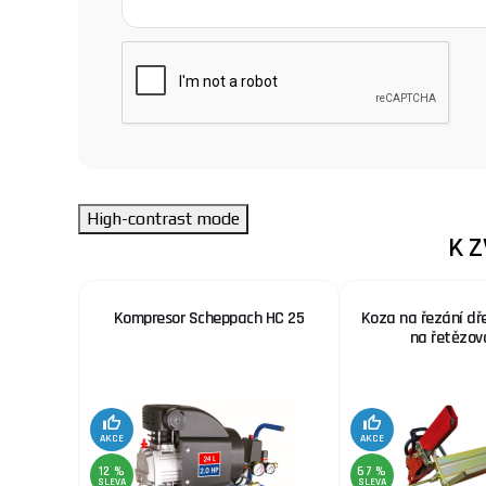
High-contrast mode
K 
 nerez.
Kompresor Scheppach HC 25
Koza na řezání dř
x. šíře
na řetězov
AKCE
AKCE
12 %
67 %
SLEVA
SLEVA