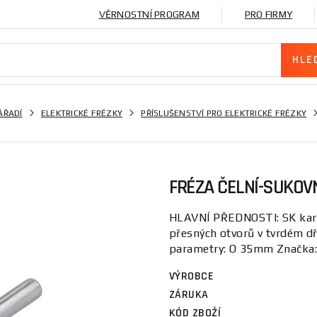
VĚRNOSTNÍ PROGRAM
PRO FIRMY
ÁŘADÍ
ELEKTRICKÉ FRÉZKY
PŘÍSLUŠENSTVÍ PRO ELEKTRICKÉ FRÉZKY
FRÉZA ČELNÍ-SUKOVN
HLAVNÍ PŘEDNOSTI: SK karbi
přesných otvorů v tvrdém dř
parametry: O 35mm Značka:
VÝROBCE
ZÁRUKA
KÓD ZBOŽÍ