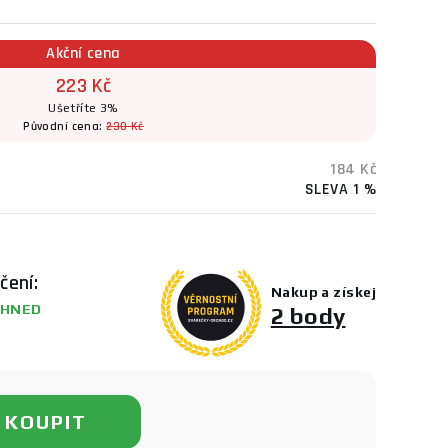
Akční cena
223 Kč
Ušetříte 3%
Původní cena:
230 Kč
184 Kč
SLEVA 1 %
čení:
Nakup a získej
HNED
2 body
KOUPIT