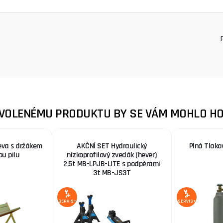
ZVOLENÉMU PRODUKTU BY SE VÁM MOHLO HO
eva s držákem
AKČNÍ SET Hydraulický
Plná Tlako
ou pilu
nízkoprofilový zvedák (hever)
2,5t MB-LPJB-LITE s podpěrami
3t MB-JS3T
SERVIS+
SERVIS+