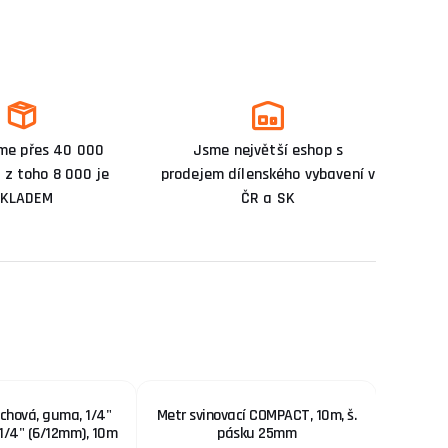
me přes 40 000
Jsme největší eshop s
 z toho 8 000 je
prodejem dílenského vybavení v
KLADEM
ČR a SK
chová, guma, 1/4"
Metr svinovací COMPACT, 10m, š.
ZAHRA
 1/4" (6/12mm), 10m
pásku 25mm