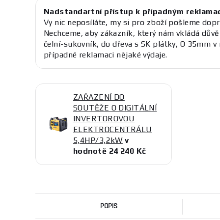
Nadstandartní přístup k případným reklama
Vy nic neposíláte, my si pro zboží pošleme dopr
Nechceme, aby zákazník, který nám vkládá důvě
čelní-sukovník, do dřeva s SK plátky, O 35mm v
případné reklamaci nějaké výdaje.
ZAŘAZENÍ DO
SOUTĚŽE O DIGITÁLNÍ
INVERTOROVOU
ELEKTROCENTRÁLU
5,4HP/3,2kW
v
hodnotě 24 240 Kč
POPIS