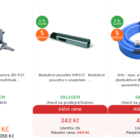
3 %
3 %
SLEVA
SLEVA
SERVIS+
SERVIS+
stanice ZD-917
Redukční pouzdro MK3/2 Redukční
Info : max. p
ultifunk ...
pouzdro s unašečem. ...
destruktivní 
parametry 
EM
SKLADEM
S
tele
ihned na prodejně Rožnov
ihned na 
Akční cena
Ak
242 Kč
4
 Kč
Ušetříte 3%
Uš
249 Kč
Původní cena:
Původn
050 Kč