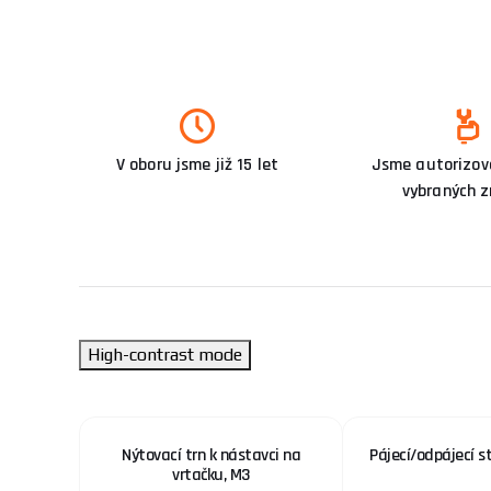
V oboru jsme již 15 let
Jsme autorizova
vybraných 
High-contrast mode
AR 601
Nýtovací trn k nástavci na
Pájecí/odpájecí s
vrtačku, M3