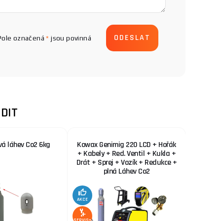
Pole označená
*
jsou povinná
DIT
vá láhev Co2 6kg
Kowax Genimig 220 LCD + Hořák
KOWAX 
+ Kabely + Red. Ventil + Kukla +
Drát + Sprej + Vozík + Redukce +
plná Láhev Co2
AKCE
AKCE
SERVIS+
SERVIS+