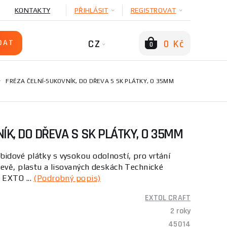
KONTAKTY
PŘIHLÁSIT
REGISTROVAT
CZ
0 Kč
0
FRÉZA ČELNÍ-SUKOVNÍK, DO DŘEVA S SK PLÁTKY, O 35MM
ÍK, DO DŘEVA S SK PLÁTKY, O 35MM
dové plátky s vysokou odolností, pro vrtání
evě, plastu a lisovaných deskách Technické
 EXTO ...
(Podrobný popis)
EXTOL CRAFT
2 roky
45014