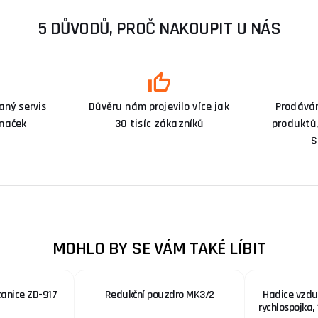
5 DŮVODŮ, PROČ NAKOUPIT U NÁS
ný servis
Důvěru nám projevilo více jak
Prodává
značek
30 tisíc zákazníků
produktů,
S
MOHLO BY SE VÁM TAKÉ LÍBIT
tanice ZD-917
Redukční pouzdro MK3/2
Hadice vzdu
rychlospojka,