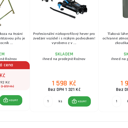
 koza na řezání
Profesionální nízkoprofilový hever pro
Tlaková láhe
etězovou pilu je
zvedání vozidel i s nízkým podvozkem!
ochranné atmosfé
cník ...
vyrobeno z v ...
zkouška 
EM
SKLADEM
S
jně Rožnov
ihned na prodejně Rožnov
ihned na 
á cena
 Kč
1 598 Kč
1 
592 Kč
3 891 Kč
:
Bez DPH 1 321 Kč
Bez D
KOUPIT
ks
KOUPIT