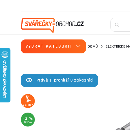
VYBRAT KATEGORII
DOMŮ
ELEKTRICKÉ N
Právě si prohlíží 3 zákazníci
SERVIS+
-3 %
SLEVA