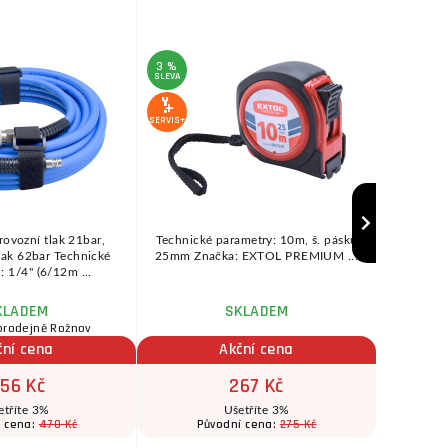
3 %
SLEVA
SERVIS+
SERVIS+
DÁREK
rovozní tlak 21bar,
Technické parametry: 10m, š. pásku
Zahradní
tlak 62bar Technické
25mm Značka: EXTOL PREMIUM ...
rozlehlý
: 1/4" (6/12m ...
3
KLADEM
SKLADEM
prodejně Rožnov
ční cena
Akční cena
56 Kč
267 Kč
etříte 3%
Ušetříte 3%
470 Kč
275 Kč
í cena:
Původní cena:
Pův