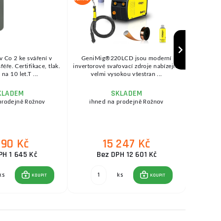
v Co 2 ke sváření v
GeniMig®220LCD jsou moderní
SEP
ře. Certifikace, tlak.
invertorové svařovací zdroje nabízející
KOWAX®
na 10 let.T ...
velmi vysokou všestran ...
se
KLADEM
SKLADEM
prodejně Rožnov
ihned na prodejně Rožnov
ihne
990 Kč
15 247 Kč
PH 1 645 Kč
Bez DPH 12 601 Kč
ks
ks
KOUPIT
KOUPIT