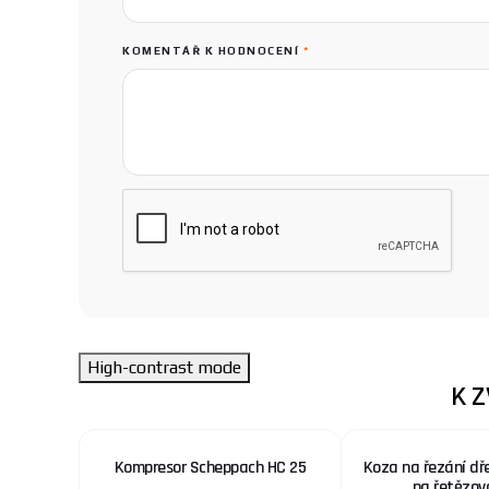
KOMENTÁŘ K HODNOCENÍ
*
High-contrast mode
K 
 nerez.
Kompresor Scheppach HC 25
Koza na řezání dř
x. šíře
na řetězov