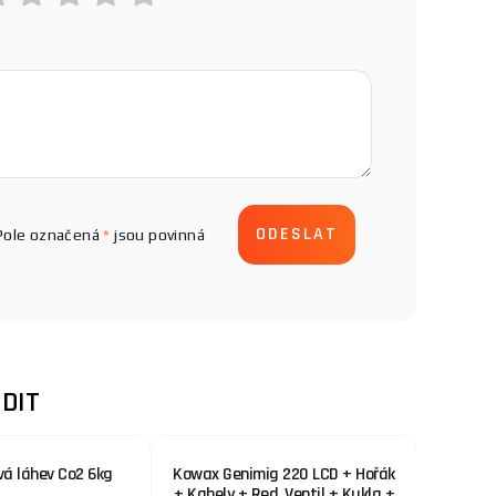
Pole označená
*
jsou povinná
DIT
vá láhev Co2 6kg
Kowax Genimig 220 LCD + Hořák
KOWAX 
+ Kabely + Red. Ventil + Kukla +