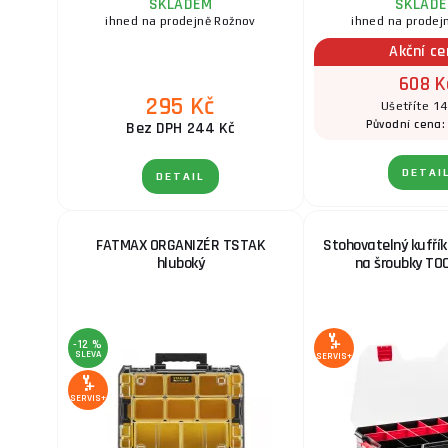
SKLADEM
SKLAD
ihned na prodejně Rožnov
ihned na prodej
Akční c
608 K
295 Kč
Ušetříte 14
Původní cena
Bez DPH 244 Kč
DETAI
DETAIL
FATMAX ORGANIZÉR TSTAK
Stohovatelný kufřík
hluboký
na šroubky T
-12 %
SLEVA
SERVIS+
SERVIS+