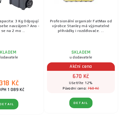
pacita: 3 Kg Odpojují
Profesionální organizér FatMax od
sebe navzájem? Ano -
výrobce Stanley má výjimatelné
í se na 2 mo ...
přihrádky i rozdělovače. ...
KLADEM
SKLADEM
dodavatele
u dodavatele
Akční cena
670 Kč
 318 Kč
Ušetříte 12%
760 Kč
Původní cena:
DPH 1 089 Kč
DETAIL
DETAIL