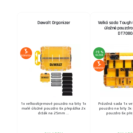
Dewalt Organizer
Velká sada Tough 
úložné pouzdr
DT7080
-19 %
SLEVA
SERVIS+
SERVIS+
1x velkoobjemové pouzdro na bity 1x
Prázdná sada 1x v
malé úložné pouzdro 6x přepážka 2x
pouzdro na bity 3x
držák na 25mm ...
pouzdro 6x přep