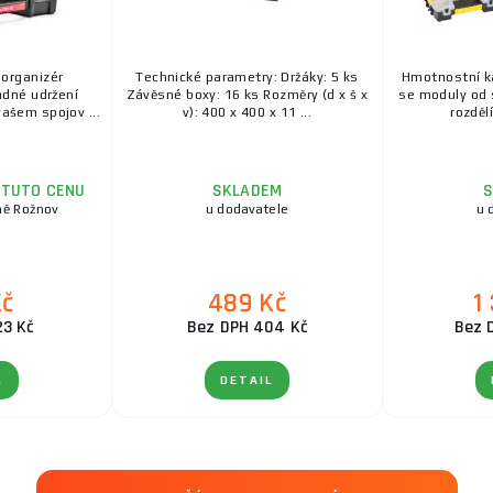
 organizér
Technické parametry: Držáky: 5 ks
Hmotnostní ka
dné udržení
Závěsné boxy: 16 ks Rozměry (d x š x
se moduly od 
ašem spojov ...
v): 400 x 400 x 11 ...
rozděl
 TUTO CENU
SKLADEM
S
ně Rožnov
u dodavatele
u 
Kč
489 Kč
1
23 Kč
Bez DPH 404 Kč
Bez 
L
DETAIL