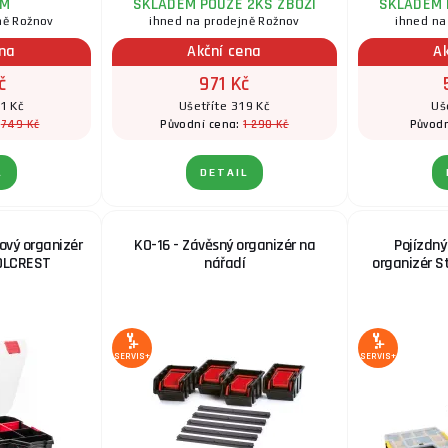
EM
SKLADEM POUZE 2KS ZBOŽÍ
SKLADEM 
ně Rožnov
ihned na prodejně Rožnov
ihned na
ena
Akční cena
A
č
971 Kč
1 Kč
Ušetříte 319 Kč
Uš
749 Kč
1 290 Kč
:
Původní cena:
Původn
L
DETAIL
ový organizér
KO-16 - Závěsný organizér na
Pojízdný
OOLCREST
nářadí
organizér S
SERVIS+
SERVIS+