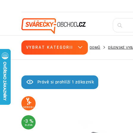
VYBRAT KATEGORII
DOMŮ
DÍLENSKÉ VYB
Právě si prohlíží 1 zákazník
SERVIS+
-3 %
SLEVA