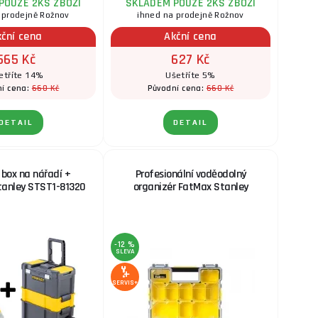
POUZE 2KS ZBOŽÍ
SKLADEM POUZE 2KS ZBOŽÍ
 prodejně Rožnov
ihned na prodejně Rožnov
kční cena
Akční cena
565 Kč
627 Kč
etříte 14%
Ušetříte 5%
660 Kč
660 Kč
í cena:
Původní cena:
DETAIL
DETAIL
 box na nářadí +
Profesionální voděodolný
tanley STST1-81320
organizér FatMax Stanley
-12 %
SLEVA
SERVIS+