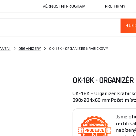
VĚRNOSTNÍ PROGRAM
PRO FIRMY
AVENÍ
ORGANIZÉRY
OK-18K - ORGANIZÉR KRABIČKOVÝ
OK-18K - ORGANIZÉR
OK-18K - Organizér krabičko
390x284x60 mmPočet míst: 
Jsme ofi
certifik
nabízen