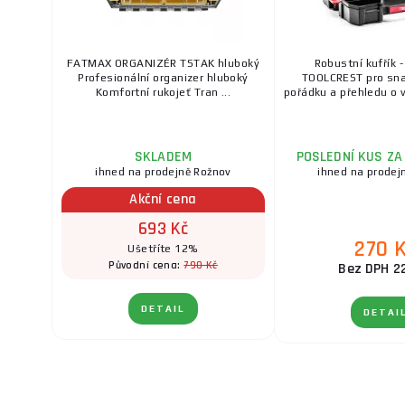
FATMAX ORGANIZÉR TSTAK hluboký
Robustní kufřík -
Profesionální organizer hluboký
TOOLCREST pro sna
Komfortní rukojeť Tran ...
pořádku a přehledu o v
SKLADEM
POSLEDNÍ KUS ZA
ihned na prodejně Rožnov
ihned na prodej
Akční cena
693 Kč
270 
Ušetříte 12%
790 Kč
Původní cena:
Bez DPH 2
DETAIL
DETAI