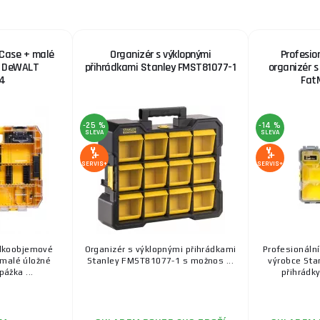
Case + malé
Organizér s výklopnými
Profesio
o DeWALT
přihrádkami Stanley FMST81077-1
organizér s
4
Fat
-25 %
-14 %
SLEVA
SLEVA
SERVIS+
SERVIS+
elkoobjemové
Organizér s výklopnými přihrádkami
Profesionáln
 malé úložné
Stanley FMST81077-1 s možnos ...
výrobce Sta
ážka ...
přihrádky