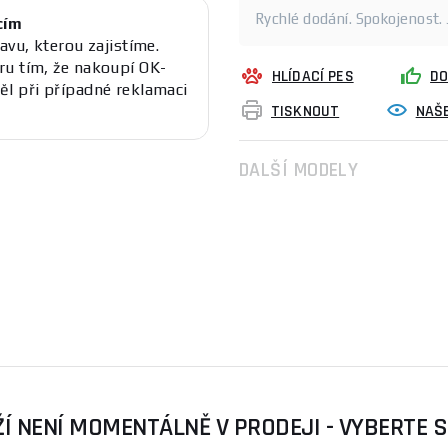
Rychlé dodání. Spokojenost.
cím
avu, kterou zajistíme.
ru tím, že nakoupí OK-
HLÍDACÍ PES
DO
ěl při případné reklamaci
TISKNOUT
NAŠE
DALŠÍ MODELY
Í NENÍ MOMENTÁLNĚ V PRODEJI - VYBERTE 