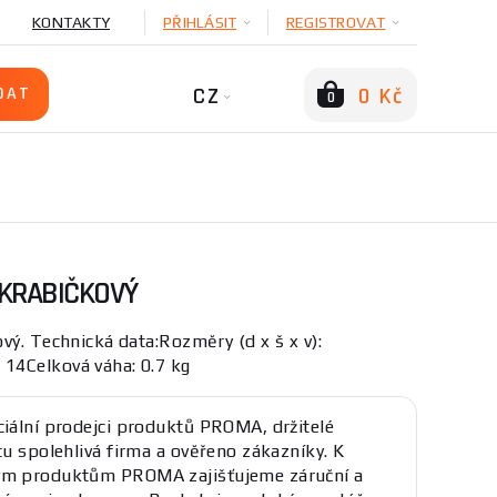
KONTAKTY
PŘIHLÁSIT
REGISTROVAT
CZ
0 Kč
0
 KRABIČKOVÝ
vý. Technická data:Rozměry (d x š x v):
14Celková váha: 0.7 kg
ciální prodejci produktů PROMA, držitelé
átu spolehlivá firma a ověřeno zákazníky. K
ým produktům PROMA zajišťujeme záruční a