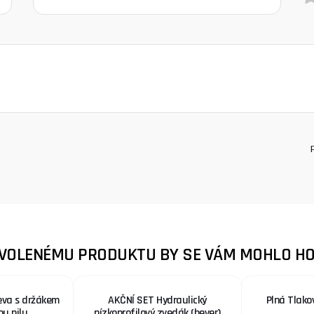
ZVOLENÉMU PRODUKTU BY SE VÁM MOHLO HO
eva s držákem
AKČNÍ SET Hydraulický
Plná Tlako
ou pilu
nízkoprofilový zvedák (hever)