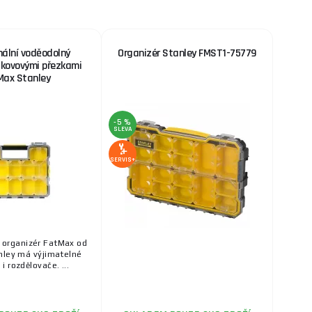
nální voděodolný
Organizér Stanley FMST1-75779
 kovovými přezkami
Max Stanley
-5 %
SLEVA
SERVIS+
í organizér FatMax od
nley má výjimatelné
 i rozdělovače. ...