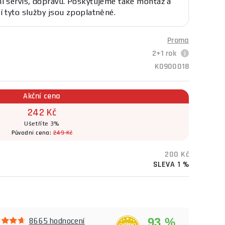
í servis, dopravu. Poskytujeme také montáž a
í tyto služby jsou zpoplatněné.
Proma
2+1 rok
K0900018
Akční cena
242 Kč
Ušetříte 3%
Původní cena:
249 Kč
200 Kč
SLEVA 1 %
93 %
8665 hodnocení