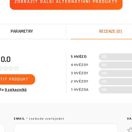
ZOBRAZIT DALŠÍ ALTERNATIVNÍ PRODUKTY
PARAMETRY
RECENZE
(0)
0%
0.0
5 HVĚZD
0%
4 HVĚZDY
0%
3 HVĚZDY
TIT PRODUKT
0%
2 HVĚZDY
0%
ilo
0 zákazníků
1 HVĚZDA
EMAIL
*
(nebude zveřejněn)
VA