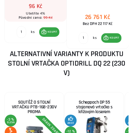
96 Kč
Ušetříte 4%
26 761 Kč
99 Kč
Původní cena:
Bez DPH 22 117 Kč
ks
KOUPIT
ks
KOUPIT
ALTERNATIVNÍ VARIANTY K PRODUKTU
STOLNÍ VRTAČKA OPTIDRILL DQ 22 (230
V)
SOUTĚŽ O STOLNÍ
Scheppach DP 55
VRTAČKU PTB-16B-230V
stojanová vrtačka s
PROMA
křížovým laserem
DÁREK ZDARMA
-3 %
SLEVA
AKCE
AKC
-12 %
-12