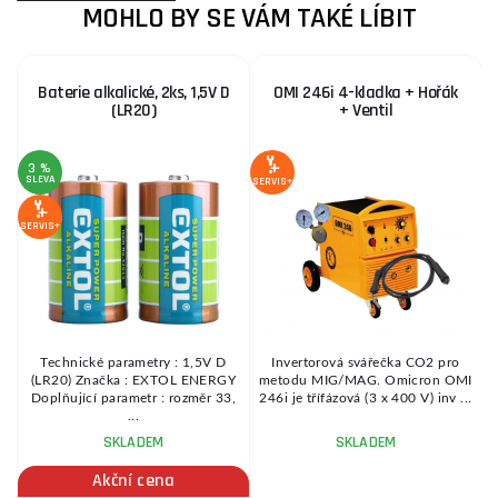
MOHLO BY SE VÁM TAKÉ LÍBIT
Baterie alkalické, 2ks, 1,5V D
OMI 246i 4-kladka + Hořák
(LR20)
+ Ventil
3 %
SLEVA
SERVIS+
SE
SERVIS+
Technické parametry : 1,5V D
Invertorová svářečka CO2 pro
(LR20) Značka : EXTOL ENERGY
metodu MIG/MAG. Omicron OMI
Doplňující parametr : rozměr 33,
246i je třífázová (3 x 400 V) inv ...
...
SKLADEM
SKLADEM
Akční cena