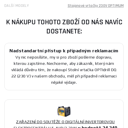
DALŠÍ MODELY
Stojanové vrtačky 230V OPTIMUM
K NÁKUPU TOHOTO ZBOŽÍ OD NÁS NAVÍC
DOSTANETE:
Nadstandartní přístup k případným reklamacím
Vy nic neposíláte, my si pro zboží pošleme dopravu,
kterou zajistíme. Nechceme, aby zákazník, který nám
vkládá důvěru tím, že nakoupí Stolní vrtačka OPTIdrill DQ
22 (230 V) v našem obchodu, měl při případné reklamaci
nějaké výdaje.
ZAŘAZENÍ DO SOUTĚŽE O DIGITÁLNÍ INVERTOROVOU
v hodnotě 24 240
ELEKTROCENTRÁLU 5,4HP/3,2kW