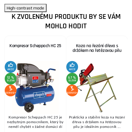
High-contrast mode
K ZVOLENÉMU PRODUKTU BY SE VÁM
MOHLO HODIT
Kompresor Scheppach HC 25
Koza na řezání dřeva s
držákem na řetězovou pilu
AKCE
AKCE
SE
12 %
67 %
SLEVA
SLEVA
SERVIS+
SERVIS+
Kompresor Scheppach HC 25 je
Praktická a stabilní koza na řezání
é
nezbytným pomocníkem, který by
dřeva s držákem na řetězovou
.
neměl chybět v žádné domácí dí
pilu je ideálním pomocník ...
...