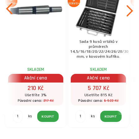
SERVIS+
SERVIS+
SERV
Sada 9 kusů vrtáků v
průměrech
Pa
14,5/16/18/20/22/24/26/28/30
mm, v kovovém kufříku.
SKLADEM
SKLADEM
Akční cena
Akční cena
210 Kč
5 707 Kč
Ušetříte 3%
Ušetříte 815 Kč
217 Kč
6 522 Kč
Původní cena:
Původní cena:
ks
ks
KOUPIT
KOUPIT