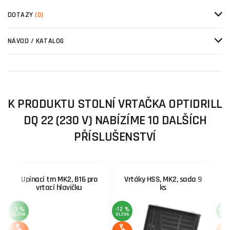
DOTAZY
(0)
NÁVOD / KATALOG
K PRODUKTU STOLNÍ VRTAČKA OPTIDRILL
DQ 22 (230 V) NABÍZÍME 10 DALŠÍCH
PŘÍSLUŠENSTVÍ
Upínací trn MK2, B16 pro
Vrtáky HSS, MK2, sada 9
R
vrtací hlavičku
ks
-3 %
-12 %
-13
SLEVA
SLEVA
SLE