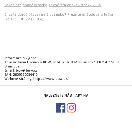
Levné stojanové vrtačky
,
Levné stojanové vrtačky 230V
Chcete doručiť tovar na Slovensko? Prezrite si
Stolová vŕtačka
OPTIdrill DQ 22 (230 V)
Informace o výrobci
Adresa: První Hanacká BOW, spol. s r.o. K Mrazírnám 1334/14 779 00
Olomouc
Email: bow@bow.cz
EAN: 2009990054410
Webové stránky: https://www.bow.cz/
NALEZNETE NÁS TAKY NA