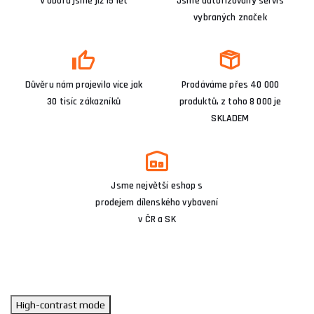
V oboru jsme již 15 let
Jsme autorizovaný servis
vybraných značek
Důvěru nám projevilo více jak
Prodáváme přes 40 000
30 tisíc zákazníků
produktů, z toho 8 000 je
SKLADEM
Jsme největší eshop s
prodejem dílenského vybavení
v ČR a SK
High-contrast mode