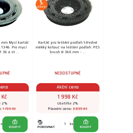
SERVIS+
0 mm Mycí kartáč
Kartáč pro leštění podlah Středně
1346. Pro mycí
měkký kotouč na leštění podlah. PES
 36 a st ...
brush Ø 360 mm - ...
UPNÉ
NEDOSTUPNÉ
cena
Akční cena
 Kč
1 998 Kč
e 2%
Ušetříte 2%
1 723 Kč
2 039 Kč
a:
Původní cena:
ks
ks
KOUPIT
POROVNAT
KOUPIT