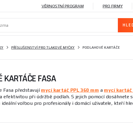
VĚRNOSTNÍ PROGRAM
PRO FIRMY
KY
PŘÍSLUŠENSTVÍ PRO TLAKOVÉ MYČKY
PODLAHOVÉ KARTÁČE
É KARTÁČE FASA
e Fasa představují
mycí kartáč PPL 360 mm
a
mycí kartáč
a efektivitou při údržbě podlah. S jejich pomocí dosáhnete s
 ideální volbou pro profesionály i domácí uživatele, kteří hl
e jsou nezbytným příslušenstvím pro efektivní údržbu podl
aly dokonalé výsledky čištění na různých površích, ať už se j
táči dosáhnete
vynikajícího lesku
a hygieny ve vašich prost