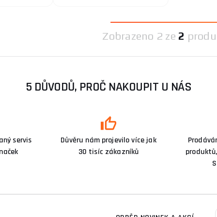
Zobrazeno
2 ze
2
produ
5 DŮVODŮ, PROČ NAKOUPIT U NÁS
ný servis
Důvěru nám projevilo více jak
Prodává
značek
30 tisíc zákazníků
produktů,
S