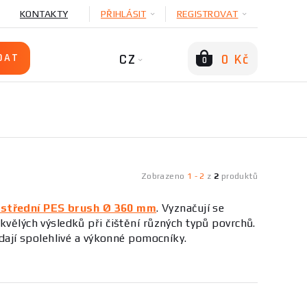
KONTAKTY
PŘIHLÁSIT
REGISTROVAT
CZ
0 Kč
0
Zobrazeno
1
-
2
z
2
produktů
 střední PES brush Ø 360 mm
. Vyznačují se
kvělých výsledků při čištění různých typů povrchů.
edají spolehlivé a výkonné pomocníky.
ah. Tyto
vysokokvalitní
produkty jsou navrženy
edná o dlažbu, parkety nebo jiné materiály. S
orách. Prozkoumejte naši nabídku
Podlahové