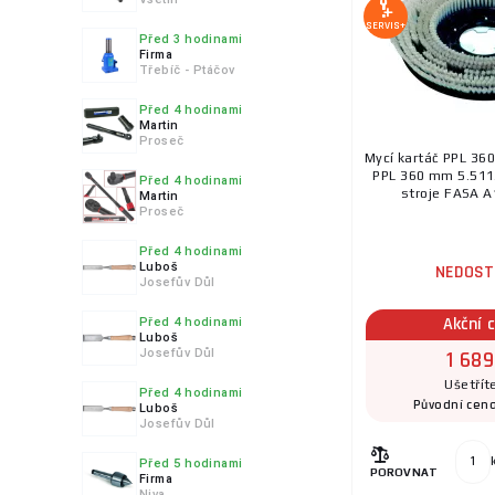
SERVIS+
Před 3 hodinami
Firma
Třebíč - Ptáčov
Před 4 hodinami
Martin
Proseč
Mycí kartáč PPL 36
PPL 360 mm 5.511.
Před 4 hodinami
stroje FASA A1
Martin
Proseč
Před 4 hodinami
Luboš
NEDOST
Josefův Důl
Akční 
Před 4 hodinami
Luboš
Josefův Důl
1 689
Ušetřít
Před 4 hodinami
Původní cen
Luboš
Josefův Důl
Před 5 hodinami
POROVNAT
Firma
Niva