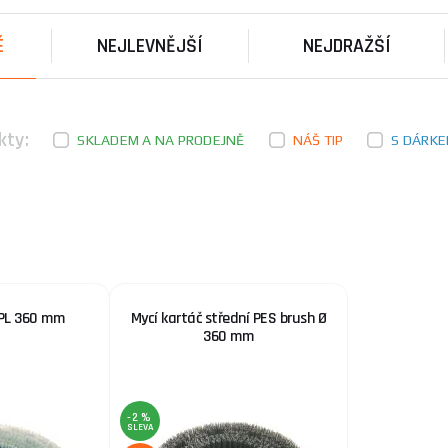
 ideální řešení pro vaše potřeby.
É
NEJLEVNĚJŠÍ
NEJDRAŽŠÍ
řední výrobce v oblasti úklidových a mycích pomůcek. Společn
y, které zaručují vysokou efektivitu a dlouhou životnost svý
ém světě.
kty:
SKLADEM A NA PRODEJNĚ
NÁŠ TIP
S DÁRK
e poradit s výběrem správného produktu, neváhejte se obrá
PPL 360 mm
Mycí kartáč střední PES brush Ø
360 mm
-2 %
SLEVA