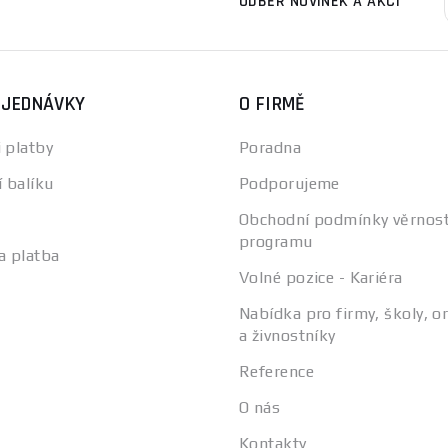
ODBĚR NOVINEK A AKCÍ
BJEDNÁVKY
O FIRMĚ
 platby
Poradna
í balíku
Podporujeme
Obchodní podmínky věrnos
programu
a platba
Volné pozice - Kariéra
Nabídka pro firmy, školy, o
a živnostníky
Reference
O nás
Kontakty