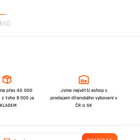
ktů
me přes 40 000
Jsme největší eshop s
 z toho 8 000 je
prodejem dílenského vybavení v
KLADEM
ČR a SK