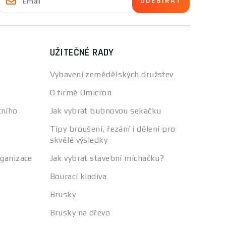
UŽITEČNÉ RADY
Vybavení zemědělských družstev
O firmě Omicron
tního
Jak vybrat bubnovou sekačku
Tipy broušení, řezání i dělení pro
skvělé výsledky
rganizace
Jak vybrat stavební míchačku?
Bourací kladiva
Brusky
Brusky na dřevo