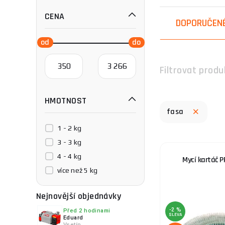
kartáče
a objevte
CENA
DOPORUČEN
Fasa patří mezi p
kvalitní materiál
zákazníků po cel
Filtrovat produ
Pokud potřebujet
HMOTNOST
fasa
1 - 2 kg
3 - 3 kg
4 - 4 kg
Mycí kartáč 
více než 5 kg
Nejnovější objednávky
-2 %
Před 2 hodinami
SLEVA
Eduard
Vsetín