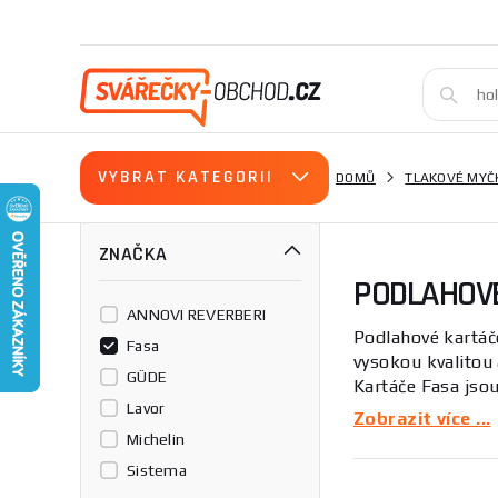
VYBRAT KATEGORII
DOMŮ
TLAKOVÉ MYČ
ZNAČKA
PODLAHOV
ANNOVI REVERBERI
Podlahové kartáč
Fasa
vysokou kvalitou 
GÜDE
Kartáče Fasa jsou
Lavor
Zobrazit více ...
Podlahové kartáč
Michelin
tak, aby poskytov
Sistema
podlahovými kar