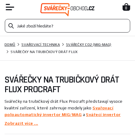
0
DOMŮ
SVAŘOVACÍ TECHNIKA
SVÁŘEČKY CO2 (MIG-MAG)
SVÁŘEČKY NA TRUBIČKOVÝ DRÁT FLUX
SVÁŘEČKY NA TRUBIČKOVÝ DRÁT
FLUX PROCRAFT
Svářečky na trubičkový drát Flux Procraft představují vysoce
kvalitní zařízení, které zahrnuje modely jako
Svařovací
poloautomatický invertor MIG/MAG
a
Svářecí invertor
Procraft SPH-160
. Vyznají se vynikajícími výkonovými
Zobrazit více ...
parametry a spolehlivostí, což je činí ideálními pro široké
spektrum svařovacích aplikací. Tyto svářečky jsou navrženy tak,