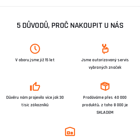
Pokud potřebujete poradit s výběrem svářečky, neváhejte se
obrátit na naši
poradnu
, kde vám rádi pomůžeme s vašimi
dotazy.
5 DŮVODŮ, PROČ NAKOUPIT U NÁS
V oboru jsme již 15 let
Jsme autorizovaný servis
vybraných značek
Důvěru nám projevilo více jak 30
Prodáváme přes 40 000
tisíc zákazníků
produktů, z toho 8 000 je
SKLADEM