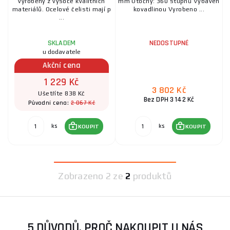
vyrobený z vysoce kvalitních
mm Otočný: 360 stupňů Vybaven
materiálů. Ocelové čelisti mají p
kovadlinou Vyrobeno ...
...
SKLADEM
NEDOSTUPNÉ
u dodavatele
Akční cena
1 229 Kč
3 802 Kč
Ušetříte 838 Kč
Bez DPH 3 142 Kč
2 067 Kč
Původní cena:
ks
ks
KOUPIT
KOUPIT
Zobrazeno
2 ze
2
produktů
5 DŮVODŮ, PROČ NAKOUPIT U NÁS