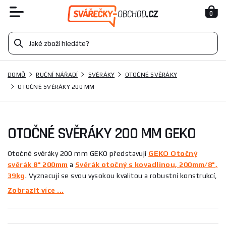
0
DOMŮ
RUČNÍ NÁŘADÍ
SVĚRÁKY
OTOČNÉ SVĚRÁKY
OTOČNÉ SVĚRÁKY 200 MM
OTOČNÉ SVĚRÁKY 200 MM GEKO
Otočné svěráky 200 mm GEKO představují
GEKO Otočný
svěrák 8" 200mm
a
Svěrák otočný s kovadlinou, 200mm/8",
39kg
. Vyznacují se svou vysokou kvalitou a robustní konstrukcí,
což je činí ideálními pro profesionální i domácí dílny. Tyto
Zobrazit více ...
nástroje zajišťují precizní uchopení a snadnou manipulaci s
obrobky, což je klíčové pro efektivní práci. Otočné svěráky GEKO
jsou navrženy tak, aby splnily i ty nejnáročnější požadavky