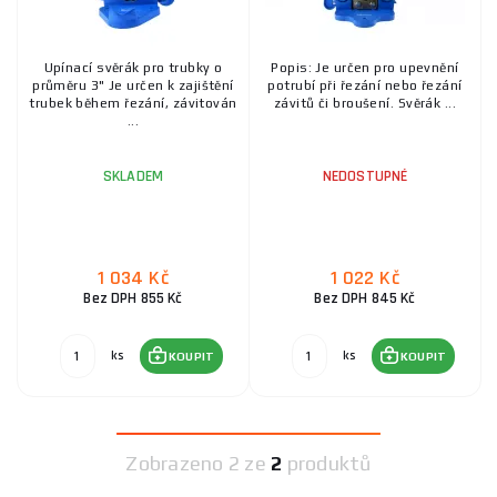
Upínací svěrák pro trubky o
Popis: Je určen pro upevnění
průměru 3" Je určen k zajištění
potrubí při řezání nebo řezání
trubek během řezání, závitován
závitů či broušení. Svěrák ...
...
SKLADEM
NEDOSTUPNÉ
1 034 Kč
1 022 Kč
Bez DPH 855 Kč
Bez DPH 845 Kč
ks
ks
KOUPIT
KOUPIT
Zobrazeno
2 ze
2
produktů