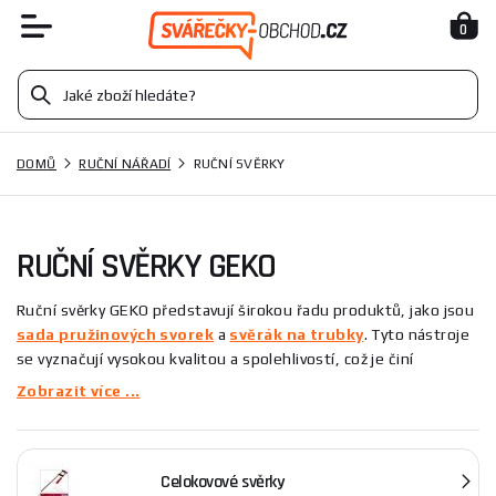
0
DOMŮ
RUČNÍ NÁŘADÍ
RUČNÍ SVĚRKY
RUČNÍ SVĚRKY GEKO
Ruční svěrky GEKO představují širokou řadu produktů, jako jsou
sada pružinových svorek
a
svěrák na trubky
. Tyto nástroje
se vyznačují vysokou kvalitou a spolehlivostí, což je činí
ideálními pro profesionální použití i domácí dílny. Vyzkoušejte
Zobrazit více ...
je a přesvědčte se o jejich výhodách při montáži, opravách a
dalších činnostech, kde je potřeba pevné uchycení. Vybírat
můžete z různých modelů přizpůsobených vašim potřebám.
Celokovové svěrky