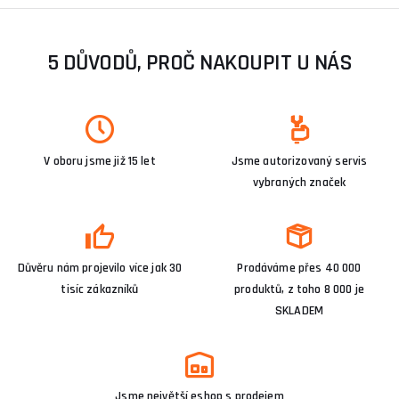
5 DŮVODŮ, PROČ NAKOUPIT U NÁS
V oboru jsme již 15 let
Jsme autorizovaný servis
vybraných značek
Důvěru nám projevilo více jak 30
Prodáváme přes 40 000
tisíc zákazníků
produktů, z toho 8 000 je
SKLADEM
Jsme největší eshop s prodejem