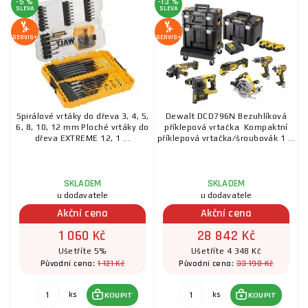
-5 %
-13 %
SLEVA
SLEVA
SERVIS+
SERVIS+
Spirálové vrtáky do dřeva 3, 4, 5,
Dewalt DCD796N Bezuhlíková
6, 8, 10, 12 mm Ploché vrtáky do
příklepová vrtačka Kompaktní
dřeva EXTREME 12, 1 ...
příklepová vrtačka/šroubovák 1 ...
SKLADEM
SKLADEM
u dodavatele
u dodavatele
Akční cena
Akční cena
1 060 Kč
28 842 Kč
Ušetříte 5%
Ušetříte 4 348 Kč
1 121 Kč
33 190 Kč
Původní cena:
Původní cena:
ks
ks
KOUPIT
KOUPIT