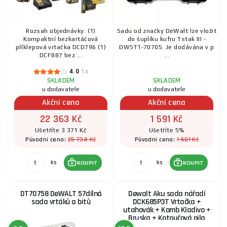
Rozsah objednávky: (1)
Sadu od značky DeWalt lze vložit
Kompaktní bezkartáčová
do šuplíku kufru Tstak III -
příklepová vrtačka DCD796 (1)
DWST1-70705. Je dodávána v p
DCF887 bez ...
...
4.0
1x
SKLADEM
SKLADEM
u dodavatele
u dodavatele
Akční cena
Akční cena
22 363 Kč
1 591 Kč
Ušetříte 3 371 Kč
Ušetříte 5%
25 734 Kč
1 681 Kč
Původní cena:
Původní cena:
ks
ks
KOUPIT
KOUPIT
DT70758 DeWALT 57dílná
Dewalt Aku sada nářadí
sada vrtáků a bitů
DCK685P3T Vrtačka +
utahovák + Komb Kladivo +
Bruska + Kotoučová pila