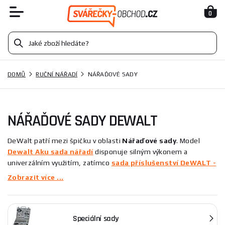
0
DOMŮ
RUČNÍ NÁŘADÍ
NÁŘAĎOVÉ SADY
NÁŘAĎOVÉ SADY DEWALT
DeWalt patří mezi špičku v oblasti
Nářaďové sady
. Model
Dewalt Aku sada nářadí
disponuje silným výkonem a
univerzálním využitím, zatímco
sada příslušenství DeWALT -
100ks
nabízí širokou škálu komponentů pro různé aplikace.
Zobrazit více ...
Tyto produkty se vyznačují vysokou kvalitou a dlouhou
životností, což je činí ideálními pro profesionály i domácí kutily.
V nabídce najdete nářadí, které splní vaše nejnáročnější
Speciální sady
požadavky.