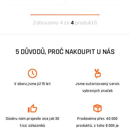
Zobrazeno
4 ze
4
produktů
5 DŮVODŮ, PROČ NAKOUPIT U NÁS
V oboru jsme již 15 let
Jsme autorizovaný servis
vybraných značek
Důvěru nám projevilo více jak 30
Prodáváme přes 40 000
tisíc zákazníků
produktů, z toho 8 000 je