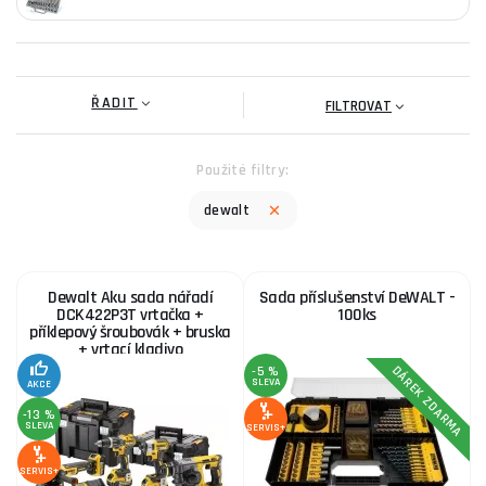
Nářaďové sady představují nezbytný nástroj pro každého, kdo
se věnuje opravám nebo stavebním pracím. Tyto sady zahrnují
vrtačky
,
šroubováky
a další pomocné nástroje, které
ŘADIT
FILTROVAT
usnadňují práci v různých oblastech. S jejich pomocí můžete
snadno a efektivně provádět širokou škálu úkolů. Prozkoumejte
naši kompletní nabídku
Nářaďové sady
a vyberte si ty pravé
Použité filtry:
pro vaše potřeby.
dewalt
DeWalt je renomovaná značka s dlouhou historií, která se
specializuje na výrobu profesionálního elektrického nářadí. S
více než 90 lety zkušeností na trhu je symbolem inovací a
Dewalt Aku sada nářadí
Sada příslušenství DeWALT -
kvality v oblasti nářadí a příslušenství.
DCK422P3T vrtačka +
100ks
příklepový šroubovák + bruska
+ vrtací kladivo
Pokud máte jakékoliv dotazy ohledně výběru nářadí nebo
DÁREK ZDARMA
-5 %
potřebujete poradit, neváhejte navštívit naši
poradnu
.
SLEVA
AKCE
-13 %
SLEVA
SERVIS+
SERVIS+