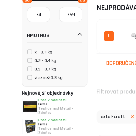
sortiment v kate
NEJPRODÁVA
EXTOL CRAFT
je
ergonomickým des
náročnější použit
HMOTNOST
1.
Pokud potřebujet
x - 0.1 kg
0.2 - 0.4 kg
DOPORUČEN
0.5 - 0.7 kg
více než 0.8 kg
Filtrovat produ
Nejnovější objednávky
Před 2 hodinami
Firma
Teplice nad Metují -
Zdoňov
extol-craft
Před 2 hodinami
Firma
Teplice nad Metují -
Zdoňov