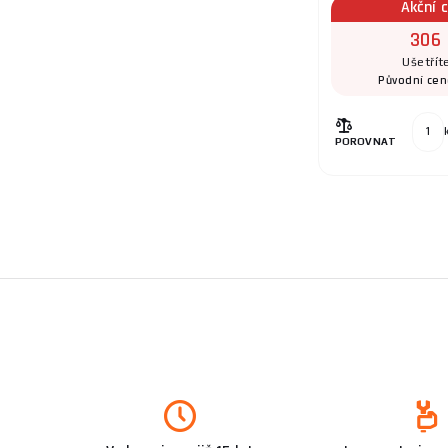
Akční 
306 
Ušetřít
Původní ce
POROVNAT