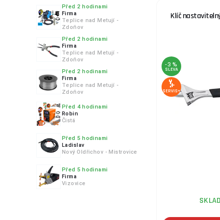
Před 2 hodinami
Firma
Klíč nastavitel
Teplice nad Metují -
Zdoňov
Před 2 hodinami
Firma
Teplice nad Metují -
Zdoňov
-3 %
SLEVA
Před 2 hodinami
Firma
Teplice nad Metují -
SERVIS+
Zdoňov
Před 4 hodinami
Robin
Čistá
Před 5 hodinami
Ladislav
Nový Oldřichov - Mistrovice
Před 5 hodinami
Firma
Vizovice
SKLA