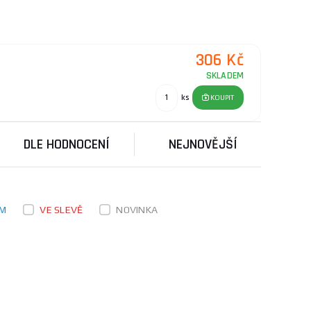
ruční i elektrické nářadí s moderním
vržen tak, aby byl spolehlivý a vydržel
306 Kč
delší životnost komponentů.
SKLADEM
ks
KOUPIT
DLE HODNOCENÍ
NEJNOVĚJŠÍ
EM
VE SLEVĚ
NOVINKA