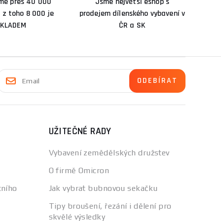
me přes 40 000
Jsme největší eshop s
 z toho 8 000 je
prodejem dílenského vybavení v
KLADEM
ČR a SK
UŽITEČNÉ RADY
Vybavení zemědělských družstev
O firmě Omicron
tního
Jak vybrat bubnovou sekačku
Tipy broušení, řezání i dělení pro
skvělé výsledky