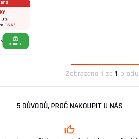
cena
Kč
e 3%
315 Kč
na:
ks
KOUPIT
Zobrazeno
1 ze
1
produ
5 DŮVODŮ, PROČ NAKOUPIT U NÁS