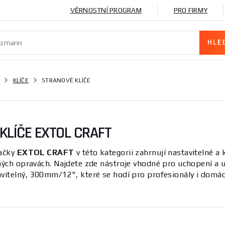
VĚRNOSTNÍ PROGRAM
PRO FIRMY
KLÍČE
STRANOVÉ KLÍČE
KLÍČE EXTOL CRAFT
načky
EXTOL CRAFT
v této kategorii zahrnují nastavitelné a
žných opravách. Najdete zde nástroje vhodné pro uchopení a
vitelný, 300mm/12", které se hodí pro profesionály i domácí
e vyznačuje širokým rozsahem rozměrů, pevností materiálu a
 klíče. Důležité vlastnosti zahrnují tvrzenou ocel, přesné zu
jeti pro lepší manipulaci. Šíře nabídky a řazení podle para