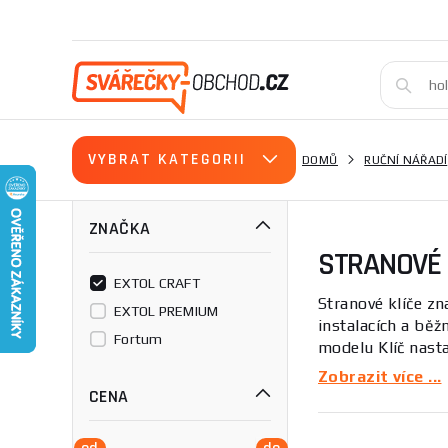
VYBRAT KATEGORII
DOMŮ
RUČNÍ NÁŘADÍ
ZNAČKA
STRANOVÉ 
EXTOL CRAFT
Stranové klíče z
EXTOL PREMIUM
instalacích a bě
Fortum
modelu Klíč nasta
Zobrazit více ...
Tato kategorie s
CENA
kvalitní stranové
ergonomické ruko