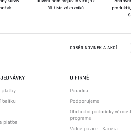
ný servis
Důvěru nám projevilo více jak
Prodává
značek
30 tisíc zákazníků
produktů,
S
ODBĚR NOVINEK A AKCÍ
BJEDNÁVKY
O FIRMĚ
 platby
Poradna
í balíku
Podporujeme
Obchodní podmínky věrnos
programu
a platba
Volné pozice - Kariéra