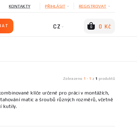
KONTAKTY
PŘIHLÁSIT
REGISTROVAT
CZ
0 Kč
0
Zobrazeno
1
-
1
z
1
produktů
 kombinované klíče určené pro práci v montážích,
 utahování matic a šroubů různých rozměrů, včetně
 kutily.
 přesností záběru, což jsou klíčové parametry pro
by nástavce, odolné povrchové úpravy proti korozi a
metrů usnadňují výběr podle potřeby. Kompletní