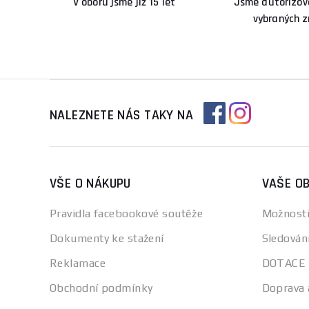
V oboru jsme již 15 let
Jsme autorizova
vybraných 
NALEZNETE NÁS TAKY NA
VŠE O NÁKUPU
VAŠE O
Pravidla facebookové soutěže
Možnosti
Dokumenty ke stažení
Sledován
Reklamace
DOTACE
Obchodní podmínky
Doprava 