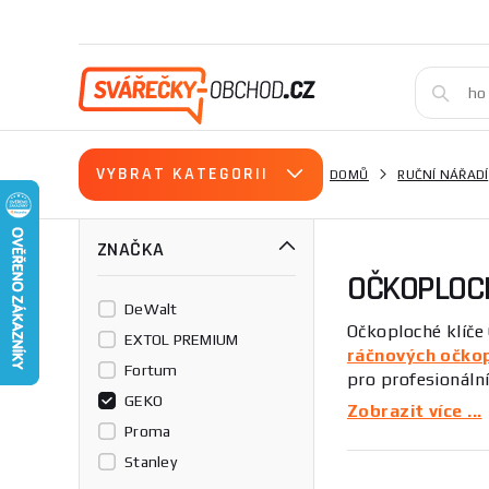
VYBRAT KATEGORII
DOMŮ
RUČNÍ NÁŘADÍ
ZNAČKA
OČKOPLOCH
DeWalt
Očkoploché klíče 
EXTOL PREMIUM
ráčnových očko
Fortum
pro profesionální
GEKO
získáte spolehliv
Zobrazit více ...
Proma
Očkoploché klíče 
Stanley
dokonalé uchopení