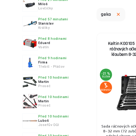
Miloš
Lovčičky
geko
Před 57 minutami
Stanislav
Králíky
Před 8 hodinami
Keltin K00105 
Eduard
Vsetín
ráčnových očk
kloubem 8-32
Před 9 hodinami
Firma
Třebíč - Ptáčov
-21 %
SLEVA
Před 10 hodinami
Martin
Proseč
SERVIS+
Před 10 hodinami
Martin
Proseč
Před 10 hodinami
Luboš
Josefův Důl
Sada ráčnových očk
8–32 mm (72 zubů
Před 10 hodinami