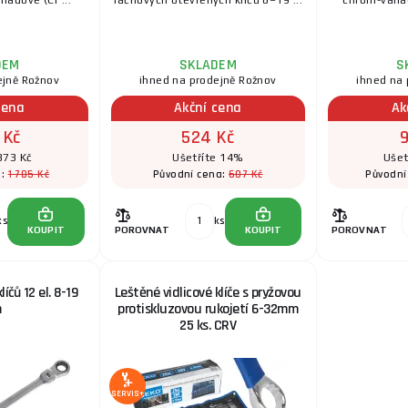
adové (Cr ...
ráčnových otevřených klíčů 8–19 ...
chrom-vanadi
DEM
SKLADEM
S
ejně Rožnov
ihned na prodejně Rožnov
ihned na 
cena
Akční cena
Ak
 Kč
524 Kč
373 Kč
Ušetříte 14%
Ušet
1 785 Kč
607 Kč
a:
Původní cena:
Původní
ks
ks
KOUPIT
POROVNAT
KOUPIT
POROVNAT
íčů 12 el. 8-19
Leštěné vidlicové klíče s pryžovou
m
protiskluzovou rukojetí 6-32mm
25 ks. CRV
SERVIS+