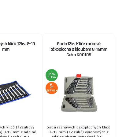
ch klíčů 12ks. 8-19
Sada12ks Klíče ráčnové
mm
očkoploché s kloubem 8-19mm
Geko K00106
-2 %
SLEVA
SERVIS+
ch klíčů (72zubový
Sada ráčnových očkoplochých klíčů
) 8-19 mm z odolné
8–19 mm (72 zubů) vyrobených z