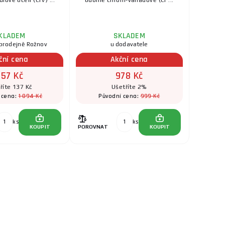
ové oceli (CrV) ...
odolné chrom-vanadové (Cr ...
KLADEM
SKLADEM
prodejně Rožnov
u dodavatele
ční cena
Akční cena
957 Kč
978 Kč
říte 137 Kč
Ušetříte 2%
1 094 Kč
999 Kč
 cena:
Původní cena:
ks
ks
KOUPIT
POROVNAT
KOUPIT