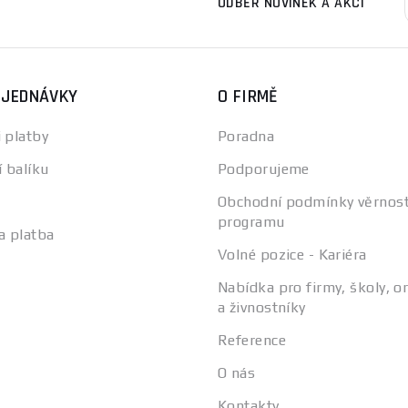
ODBĚR NOVINEK A AKCÍ
BJEDNÁVKY
O FIRMĚ
 platby
Poradna
í balíku
Podporujeme
Obchodní podmínky věrnos
programu
a platba
Volné pozice - Kariéra
Nabídka pro firmy, školy, o
a živnostníky
Reference
O nás
Kontakty