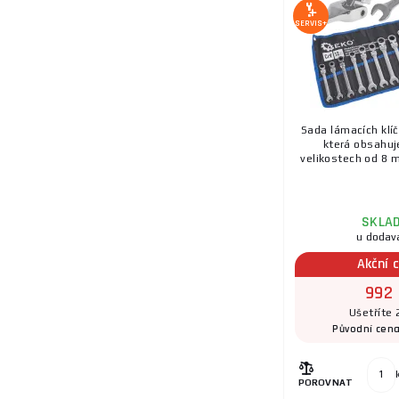
SERVIS+
Sada lámacích klíč
která obsahuje
velikostech od 8 
SKLA
u dodav
Akční 
992 
Ušetříte 
Původní cen
POROVNAT