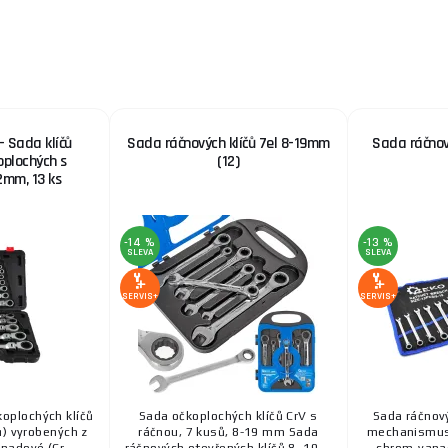
- Sada klíčů
Sada ráčnových klíčů 7el 8-19mm
Sada ráčnový
oplochých s
(12)
mm, 13 ks
-14 %
-13 %
SLEVA
SLEVA
SERVIS+
SERVIS+
oplochých klíčů
Sada očkoplochých klíčů CrV s
Sada ráčnový
) vyrobených z
ráčnou, 7 kusů, 8-19 mm Sada
mechanismus