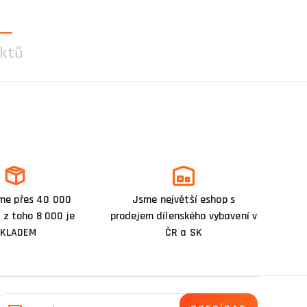
ktů
me přes 40 000
Jsme největší eshop s
 z toho 8 000 je
prodejem dílenského vybavení v
KLADEM
ČR a SK