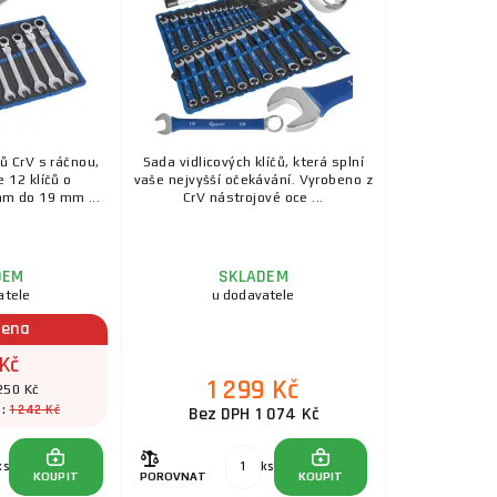
ů CrV s ráčnou,
Sada vidlicových klíčů, která splní
 12 klíčů o
vaše nejvyšší očekávání. Vyrobeno z
mm do 19 mm ...
CrV nástrojové oce ...
DEM
SKLADEM
atele
u dodavatele
cena
Kč
1 299 Kč
250 Kč
1 242 Kč
a:
Bez DPH 1 074 Kč
ks
ks
KOUPIT
POROVNAT
KOUPIT