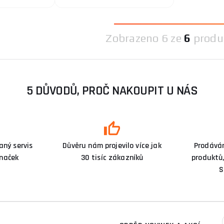
Zobrazeno
6 ze
6
produ
5 DŮVODŮ, PROČ NAKOUPIT U NÁS
ný servis
Důvěru nám projevilo více jak
Prodává
značek
30 tisíc zákazníků
produktů,
S