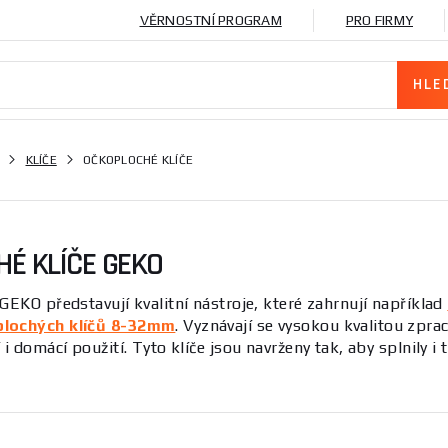
VĚRNOSTNÍ PROGRAM
PRO FIRMY
KLÍČE
OČKOPLOCHÉ KLÍČE
É KLÍČE GEKO
GEKO představují kvalitní nástroje, které zahrnují například
plochých klíčů 8-32mm
. Vyznávají se vysokou kvalitou zprac
 i domácí použití. Tyto klíče jsou navrženy tak, aby splnily i
ého partnera pro vaše projekty.
představují nezbytnou součást každé dílny. Tyto nástroje se
 šroubů a matic. Jsou dodávány v různých velikostech a prov