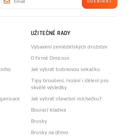
UŽITEČNÉ RADY
Vybavení zemědělských družstev
O firmě Omicron
tního
Jak vybrat bubnovou sekačku
Tipy broušení, řezání i dělení pro
skvělé výsledky
rganizace
Jak vybrat stavební míchačku?
Bourací kladiva
Brusky
Brusky na dřevo