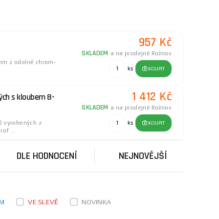
ní řemeslníky
i domácí kutily. Pro více informací o
h a spolehlivých nástrojů. S dlouholetou historií
957 Kč
uje vysokou úroveň kvality a inovací. Jejich
SKLADEM
a na prodejně Rožnov
mm z odolné chrom-
ks
KOUPIT
i
poradnu
, kde vám rádi poradíme.
1 412 Kč
hých s kloubem 8-
SKLADEM
a na prodejně Rožnov
) vyrobených z
ks
KOUPIT
of ...
DLE HODNOCENÍ
NEJNOVĚJŠÍ
EM
VE SLEVĚ
NOVINKA