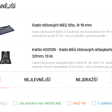
íky své robustnosti a odolnosti jsou
ideální pro profesionál
NĚJŠÍ
vštivte
Očkoploché klíče
.
ý výrobce nářadí, který se specializuje na produkci kvalitníc
Sada ráčnových klíčů 12ks. 8-19 mm
dním z lídrů v oblasti výroby nářadí a příslušenství, což zaruč
íbené nejen u profesionálů, ale i u domácích uživatelů.
Sada ráčnových klíčů (72zubový mechanismus) 8-19 
vanadiové oceli (CrV). Lze je použít v profesionáln ...
y ohledně výběru správného nářadí, neváhejte navštívit naš
Keltin K00105 - Sada klíčů ráčnových očkoploc
32mm, 13 ks
Sada ráčnových očkoplochých klíčů 8–32 mm (72 zubů
odolné chrom-vanadové (CrV) oceli. Jsou vhodné pro pr
É
NEJLEVNĚJŠÍ
NEJDRAŽŠÍ
kty:
SKLADEM A NA PRODEJNĚ
NÁŠ TIP
S DÁRK