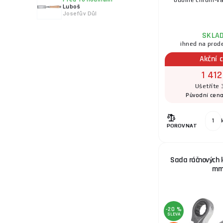
odolné chrom-van
Luboš
Josefův Důl
SKLA
ihned na prod
Akční 
1 412
Ušetříte 
Původní cen
POROVNAT
Sada ráčnových kl
m
-20 %
SLEVA