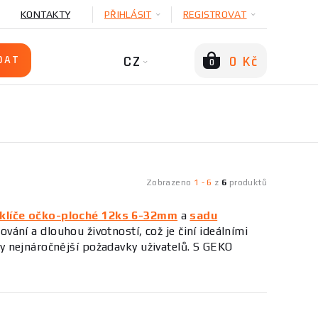
KONTAKTY
PŘIHLÁSIT
REGISTROVAT
CZ
0 Kč
0
Zobrazeno
1
-
6
z
6
produktů
klíče očko-ploché 12ks 6-32mm
a
sadu
ování a dlouhou životností, což je činí ideálními
 ty nejnáročnější požadavky uživatelů. S GEKO
 vyznačují přesným tvarem, který zajišťuje
edeních, což umožňuje jejich použití v široké