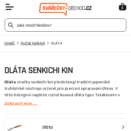
0
DOMŮ
RUČNÍ NÁŘADÍ
DLÁTA
DLÁTA SENKICHI KIN
Dláta
značky senkichi kin představují tradiční japonské
truhlářské nástroje určené pro precizní opracování dřeva. V
této kategorii najdete ručně kovaná dláta typu Tatakinomi v
různých šířkách (v nabídce jsou např. 3 mm a 30 mm), určená
Zobrazit více ...
pro zapouštění, opracování drážek a detailní tesařské práce pro
profesionály i domácí kutily.
Dláta
Tata kategorie se vyznačuje nástroji určenými ke zpracování