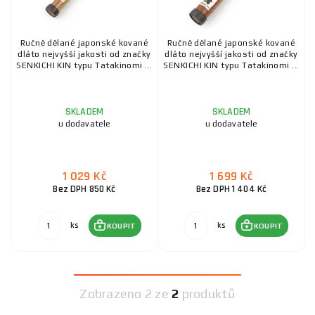
Ručně dělané japonské kované
Ručně dělané japonské kované
dláto nejvyšší jakosti od značky
dláto nejvyšší jakosti od značky
SENKICHI KIN typu Tatakinomi ...
SENKICHI KIN typu Tatakinomi ...
SKLADEM
SKLADEM
u dodavatele
u dodavatele
1 029 Kč
1 699 Kč
Bez DPH 850 Kč
Bez DPH 1 404 Kč
ks
ks
KOUPIT
KOUPIT
Zobrazeno
2 ze
2
produktů