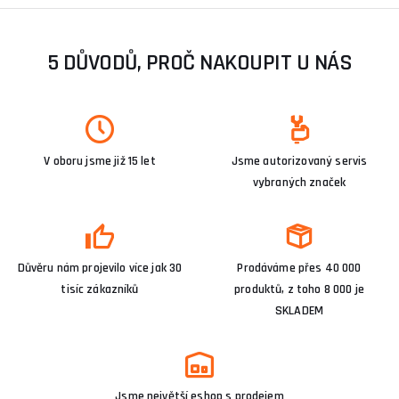
5 DŮVODŮ, PROČ NAKOUPIT U NÁS
V oboru jsme již 15 let
Jsme autorizovaný servis
vybraných značek
Důvěru nám projevilo více jak 30
Prodáváme přes 40 000
tisíc zákazníků
produktů, z toho 8 000 je
SKLADEM
Jsme největší eshop s prodejem