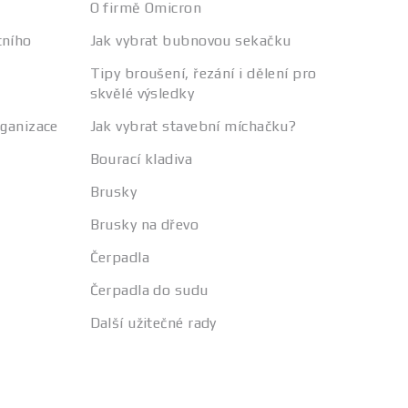
O firmě Omicron
tního
Jak vybrat bubnovou sekačku
Tipy broušení, řezání i dělení pro
skvělé výsledky
rganizace
Jak vybrat stavební míchačku?
Bourací kladiva
Brusky
Brusky na dřevo
Čerpadla
Čerpadla do sudu
Další užitečné rady