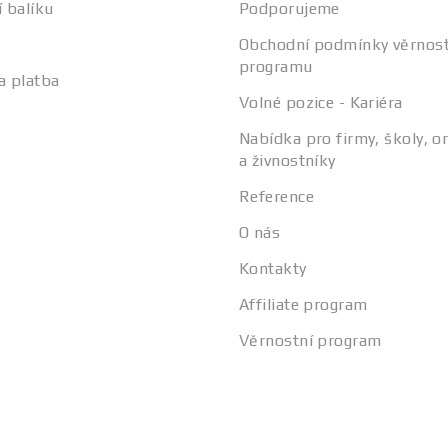
í balíku
Podporujeme
Obchodní podmínky věrnos
programu
a platba
Volné pozice - Kariéra
Nabídka pro firmy, školy, o
a živnostníky
Reference
O nás
Kontakty
Affiliate program
Věrnostní program