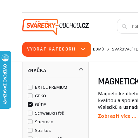
VYBRAT KATEGORII
DOMŮ
SVAŘOVACÍ T
ZNAČKA
MAGNETICK
EXTOL PREMIUM
Magnetické úhel
GEKO
kvalitou a spoleh
GÜDE
výsledků a usnadn
Schweißkraft®
požadavky.
Zobrazit více ...
Sherman
Magnetické úhelní
Spartus
dokážou bezpečně 