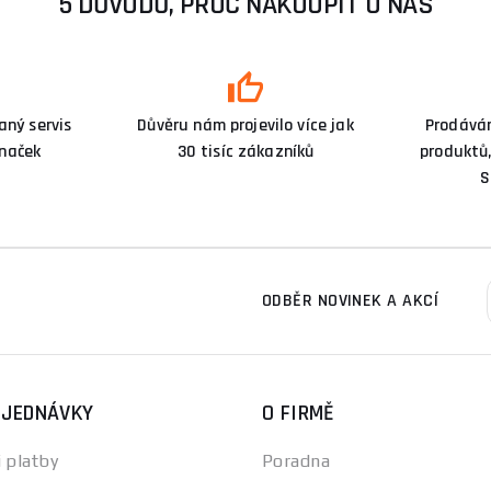
5 DŮVODŮ, PROČ NAKOUPIT U NÁS
ný servis
Důvěru nám projevilo více jak
Prodává
značek
30 tisíc zákazníků
produktů,
S
ODBĚR NOVINEK A AKCÍ
BJEDNÁVKY
O FIRMĚ
 platby
Poradna