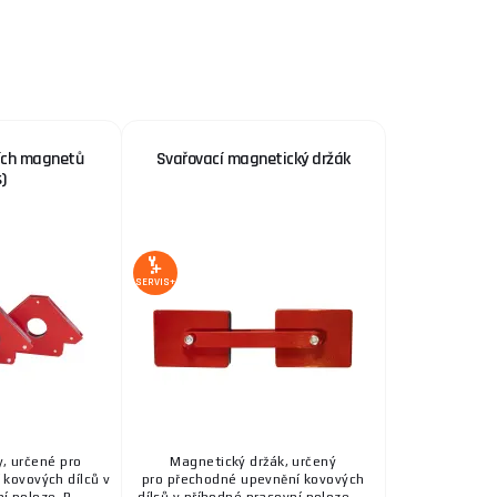
ích magnetů
Svařovací magnetický držák
)
SERVIS+
, určené pro
Magnetický držák, určený
kovových dílců v
pro přechodné upevnění kovových