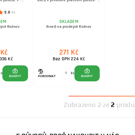
 poloze. P ...
dílců v příhodné pracovní poloze. ...
5.0
6x
DEM
SKLADEM
ejně Rožnov
ihned na prodejně Rožnov
 Kč
271 Kč
336 Kč
Bez DPH 224 Kč
ks
ks
KOUPIT
POROVNAT
KOUPIT
Zobrazeno
2 ze
2
produ