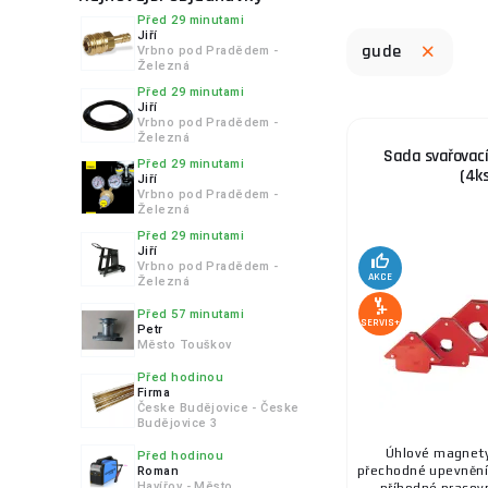
Před 29 minutami
Jiří
gude
Vrbno pod Pradědem -
Železná
Před 29 minutami
Jiří
Vrbno pod Pradědem -
Železná
Sada svařovac
Před 29 minutami
(4ks
Jiří
Vrbno pod Pradědem -
Železná
Před 29 minutami
Jiří
Vrbno pod Pradědem -
AKCE
Železná
Před 57 minutami
SERVIS+
Petr
Město Touškov
Před hodinou
Firma
Česke Budějovice - Česke
Budějovice 3
Úhlové magnety
Před hodinou
přechodné upevnění 
Roman
Havířov - Město