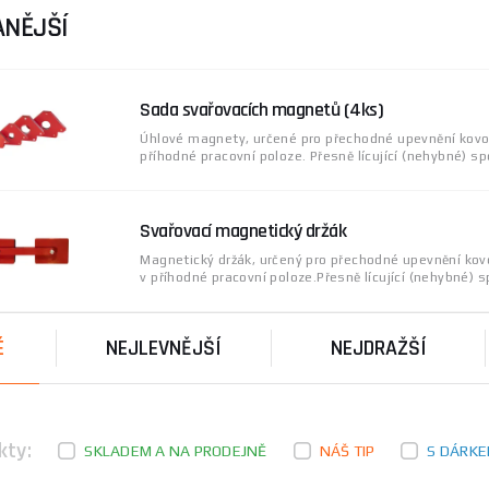
níků jsou jejich jednoduchá manipulace, vysoká stabilita a š
NĚJŠÍ
í navštivte
Magnetické úhelníky
.
á značka, která se specializuje na výrobu kvalitních nástro
Sada svařovacích magnetů (4ks)
ým know-how patří mezi lídry v oboru, a to nejen v České rep
Úhlové magnety, určené pro přechodné upevnění kovov
příhodné pracovní poloze. Přesně lícující (nehybné) spo
oli dotazy ohledně výběru a použití magnetických úhelníků,
Svařovací magnetický držák
Magnetický držák, určený pro přechodné upevnění kov
v příhodné pracovní poloze.Přesně lícující (nehybné) sp
É
NEJLEVNĚJŠÍ
NEJDRAŽŠÍ
kty:
SKLADEM A NA PRODEJNĚ
NÁŠ TIP
S DÁRK