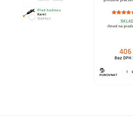
příhodné pracovní
Před hodinou
Karel
Staňkov
SKLA
ihned na prod
406
Bez DPH 
POROVNAT