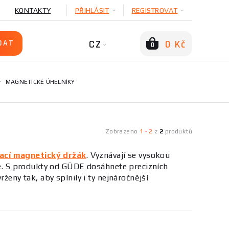
KONTAKTY
PŘIHLÁSIT
REGISTROVAT
CZ
0 Kč
0
MAGNETICKÉ ÚHELNÍKY
Zobrazeno
1
-
2
z
2
produktů
ací magnetický držák
. Vyznávají se vysokou
eče. S produkty od GÜDE dosáhnete precizních
ženy tak, aby splnily i ty nejnáročnější
 montáže. Díky jejich silnému magnetickému poli
k přesnosti a rychlosti práce. Hlavními výhodami