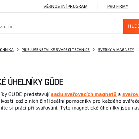
VĚRNOSTNÍ PROGRAM
PRO FIRMY
ECHNIKA
PŘÍSLUŠENSTVÍ KE SVÁŘECÍ TECHNICE
SVĚRKY A MAGNETY
É ÚHELNÍKY GÜDE
níky GÜDE představují
sadu svařovacích magnetů
a
svařov
livostí, což z nich činí ideální pomocníky pro každého svář
íte si práci při svařování. Tyto magnetické úhelníky jsou navr
ky jsou nepostradatelné nástroje pro efektivní svařování a
držet různé kovové díly v požadované poloze, což přispívá 