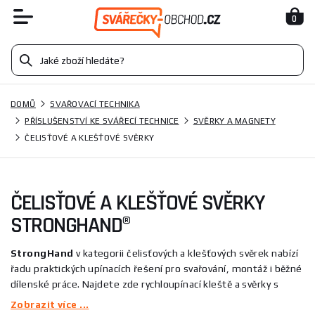
0
DOMŮ
SVAŘOVACÍ TECHNIKA
PŘÍSLUŠENSTVÍ KE SVÁŘECÍ TECHNICE
SVĚRKY A MAGNETY
ČELISŤOVÉ A KLEŠŤOVÉ SVĚRKY
ČELISŤOVÉ A KLEŠŤOVÉ SVĚRKY
STRONGHAND®
StrongHand
v kategorii čelisťových a klešťových svěrek nabízí
řadu praktických upínacích řešení pro svařování, montáž i běžné
dílenské práce. Najdete zde rychloupínací kleště a svěrky s
různými čeľustmi a vyměnitelnými nástavci, konkrétně modely
Zobrazit více ...