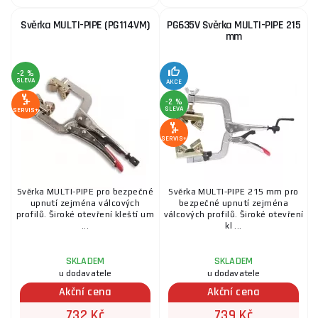
Svěrka MULTI-PIPE (PG114VM)
PG635V Svěrka MULTI-PIPE 215
mm
-2 %
SLEVA
AKCE
-2 %
SLEVA
SERVIS+
SERVIS+
Svěrka MULTI-PIPE pro bezpečné
Svěrka MULTI-PIPE 215 mm pro
upnutí zejména válcových
bezpečné upnutí zejména
profilů. Široké otevření kleští um
válcových profilů. Široké otevření
...
kl ...
SKLADEM
SKLADEM
u dodavatele
u dodavatele
Akční cena
Akční cena
732 Kč
739 Kč