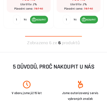
Ušetříte 2%
Ušetříte 2%
747 Kč
747 Kč
Původní cena:
Původní cena:
ks
ks
KOUPIT
KOUPIT
Zobrazeno
6 ze
6
produktů
5 DŮVODŮ, PROČ NAKOUPIT U NÁS
V oboru jsme již 15 let
Jsme autorizovaný servis
vybraných značek