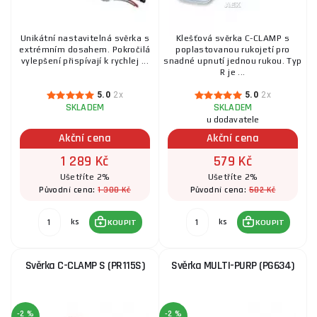
Unikátní nastavitelná svěrka s
Klešťová svěrka C-CLAMP s
extrémním dosahem. Pokročilá
poplastovanou rukojetí pro
vylepšení přispívají k rychlej ...
snadné upnutí jednou rukou. Typ
R je ...
5.0
2x
5.0
2x
SKLADEM
SKLADEM
u dodavatele
Akční cena
Akční cena
1 289 Kč
579 Kč
Ušetříte 2%
Ušetříte 2%
1 308 Kč
582 Kč
Původní cena:
Původní cena:
ks
ks
KOUPIT
KOUPIT
Svěrka C-CLAMP S (PR115S)
Svěrka MULTI-PURP (PG634)
-2 %
-2 %