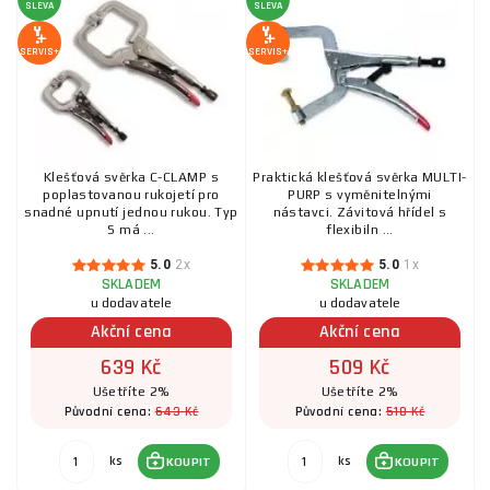
SLEVA
SLEVA
SERVIS+
SERVIS+
Klešťová svěrka C-CLAMP s
Praktická klešťová svěrka MULTI-
poplastovanou rukojetí pro
PURP s vyměnitelnými
snadné upnutí jednou rukou. Typ
nástavci. Závitová hřídel s
S má ...
flexibiln ...
5.0
2x
5.0
1x
SKLADEM
SKLADEM
u dodavatele
u dodavatele
Akční cena
Akční cena
639 Kč
509 Kč
Ušetříte 2%
Ušetříte 2%
643 Kč
518 Kč
Původní cena:
Původní cena:
ks
ks
KOUPIT
KOUPIT