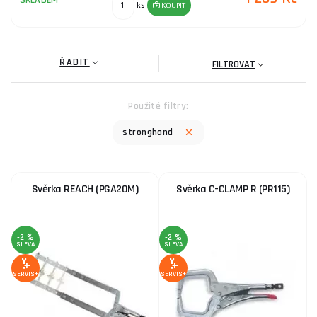
SKLADEM
ks
KOUPIT
Pokud potřebujete poradit s výběrem, neváhejte navštívit naši
poradnu
.
ŘADIT
FILTROVAT
Použité filtry:
stronghand
Svěrka REACH (PGA20M)
Svěrka C-CLAMP R (PR115)
-2 %
-2 %
SLEVA
SLEVA
SERVIS+
SERVIS+