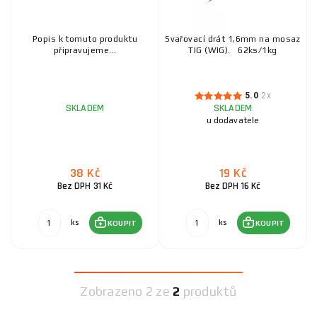
Popis k tomuto produktu
Svařovací drát 1,6mm na mosaz
připravujeme...
TIG (WIG). 62ks/1kg
5.0
2x
SKLADEM
SKLADEM
u dodavatele
38 Kč
19 Kč
Bez DPH 31 Kč
Bez DPH 16 Kč
ks
ks
KOUPIT
KOUPIT
Zobrazeno
2 ze
2
produktů