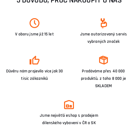
5 DŮVODŮ, PROČ NAKOUPIT U NÁS
V oboru jsme již 15 let
Jsme autorizovaný servis
vybraných značek
Důvěru nám projevilo více jak 30
Prodáváme přes 40 000
tisíc zákazníků
produktů, z toho 8 000 je
SKLADEM
Jsme největší eshop s prodejem
dílenského vybavení v ČR a SK