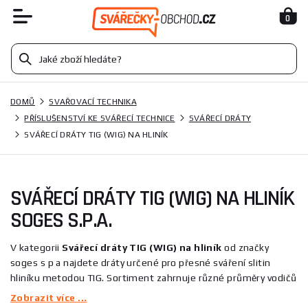
0
DOMŮ
SVAŘOVACÍ TECHNIKA
PŘÍSLUŠENSTVÍ KE SVÁŘECÍ TECHNICE
SVÁŘECÍ DRÁTY
SVÁŘECÍ DRÁTY TIG (WIG) NA HLINÍK
SVÁŘECÍ DRÁTY TIG (WIG) NA HLINÍK
SOGES S.P.A.
V kategorii
Svářecí dráty TIG (WIG) na hliník
od značky
soges s p a najdete dráty určené pro přesné sváření slitin
hliníku metodou TIG. Sortiment zahrnuje různé průměry vodičů
vhodné pro jemné práce i silnější spoje, například modely
Zobrazit více ...