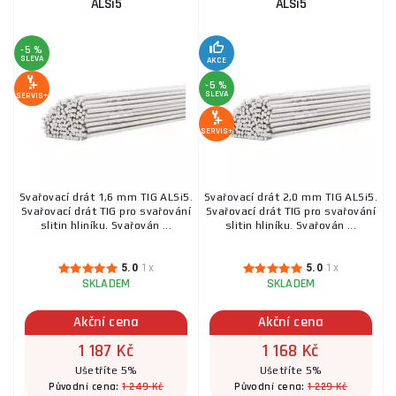
ALSi5
ALSi5
-5 %
SLEVA
AKCE
-5 %
SLEVA
SERVIS+
SERVIS+
Svařovací drát 1,6 mm TIG ALSi5.
Svařovací drát 2,0 mm TIG ALSi5.
Svařovací drát TIG pro svařování
Svařovací drát TIG pro svařování
slitin hliníku. Svařován ...
slitin hliníku. Svařován ...
5.0
1x
5.0
1x
SKLADEM
SKLADEM
Akční cena
Akční cena
1 187 Kč
1 168 Kč
Ušetříte 5%
Ušetříte 5%
1 249 Kč
1 229 Kč
Původní cena:
Původní cena: