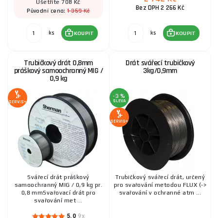
Ušetříte 708 Kč
Bez DPH 2 266 Kč
1 359 Kč
Původní cena:
ks
ks
KOUPIT
KOUPIT
Trubičkový drát 0,8mm
Drát svářecí trubičkový
práškový samoochranný MIG /
3kg/0,9mm
0,9 kg
-3 %
SLEVA
SERVIS+
SERVIS+
Svářecí drát práškový
Trubičkový svářecí drát, určený
samoochranný MIG / 0,9 kg pr.
pro svařování metodou FLUX (->
0,8 mmSvařovací drát pro
svařování v ochranné atm ...
svařování met ...
5.0
9x