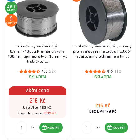
-46 %
SLEVA
SERVIS+
Trubičkový svářecí drát
Trubičkový svářecí drát, určený
0,9mm/1000g.Průměr cívky je
pro svařování metodou FLUX (->
100mm, upínací otvor 15mmTyp
svařování v ochranné atm ...
trubičkov ...
4.5
22x
4.5
11x
SKLADEM
SKLADEM
Akční cena
216 Kč
216 Kč
Ušetříte 183 Kč
Bez DPH 179 Kč
399 Kč
Původní cena:
ks
ks
KOUPIT
KOUPIT