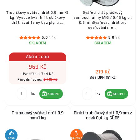
Trubičkový svářecí drát 0,9 mm/5
Svářecí drát práškový
kg. Vysoce kvalitní trubičkový
samoochranný MIG / 0,45 kg pr.
drát, svařitelný bez plynu ...
0,8 mmSvařovací drát pro
svařování me ...
5.0
14x
5.0
3x
SKLADEM
SKLADEM
Akční cena
969 Kč
219 Kč
Ušetříte 1 744 Kč
Bez DPH 181 Kč
2 713 Kč
Původní cena:
ks
ks
KOUPIT
KOUPIT
Trubičkový svářecí drát 0,9
Plnící trubičkový drát 0,9mm z
mm/1 kg
oceli 0,4 kg GÜDE
AKCE
SERVIS+