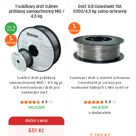
Trubičkový drát 0,8mm
Drát 0.8 Coreshield 15A
práškový samoochranný MIG /
D200/4,5 kg samo-ochranný
4,5 kg
-52 %
SLEVA
SERVIS+
SERVIS+
Svářecí drát práškový
Svařovací drát s vlastní ochranou
samoochranný MIG / 4,5 kg pr.
Coreshield je určený pro
0,8 mmSvařovací drát pro
svařování běžných C-Mn ocelí ve
svařování met ...
...
4.5
5x
5.0
3x
SKLADEM
SKLADEM
u dodavatele
Akční cena
651 Kč
2 742 Kč