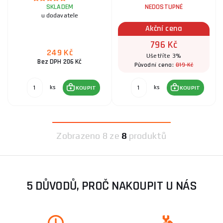
SKLADEM
NEDOSTUPNÉ
u dodavatele
Akční cena
796 Kč
249 Kč
Ušetříte 3%
Bez DPH 206 Kč
819 Kč
Původní cena:
ks
ks
KOUPIT
KOUPIT
Zobrazeno
8 ze
8
produktů
5 DŮVODŮ, PROČ NAKOUPIT U NÁS